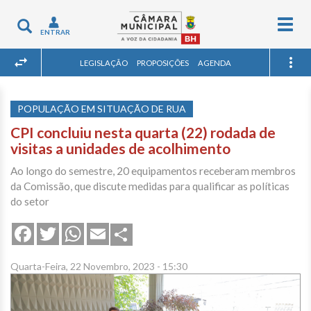
Togg
Toggle
ENTRAR
navig
navigation
LEGISLAÇÃO
PROPOSIÇÕES
AGENDA
POPULAÇÃO EM SITUAÇÃO DE RUA
CPI concluiu nesta quarta (22) rodada de
visitas a unidades de acolhimento
Ao longo do semestre, 20 equipamentos receberam membros
da Comissão, que discute medidas para qualificar as políticas
do setor
Share
Facebook
Twitter
WhatsApp
Email
Quarta-Feira, 22 Novembro, 2023 - 15:30