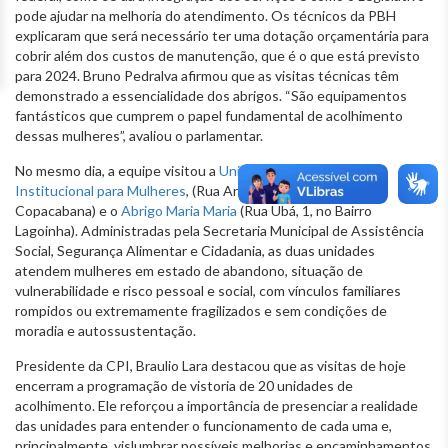
pode ajudar na melhoria do atendimento. Os técnicos da PBH
explicaram que será necessário ter uma dotação orçamentária para
cobrir além dos custos de manutenção, que é o que está previsto
para 2024. Bruno Pedralva afirmou que as visitas técnicas têm
demonstrado a essencialidade dos abrigos. “São equipamentos
fantásticos que cumprem o papel fundamental de acolhimento
dessas mulheres”, avaliou o parlamentar.
No mesmo dia, a equipe visitou a
Unidade de Acolhimento
Institucional para Mulheres
, (Rua Argentina, 39, Bairro
Copacabana) e o
Abrigo Maria Maria
(Rua Ubá, 1, no Bairro
Lagoinha). Administradas pela Secretaria Municipal de Assistência
Social, Segurança Alimentar e Cidadania, as duas unidades
atendem mulheres em estado de abandono, situação de
vulnerabilidade e risco pessoal e social, com vínculos familiares
rompidos ou extremamente fragilizados e sem condições de
moradia e autossustentação.
Presidente da CPI, Braulio Lara destacou que as visitas de hoje
encerram a programação de vistoria de 20 unidades de
acolhimento. Ele reforçou a importância de presenciar a realidade
das unidades para entender o funcionamento de cada uma e,
principalmente, vislumbrar possíveis melhorias e encaminhamentos