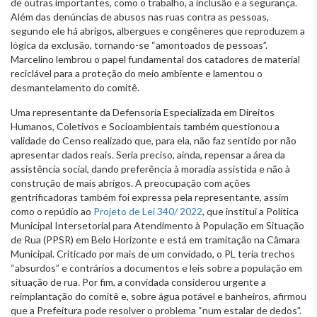
de outras importantes, como o trabalho, a inclusão e a segurança.
Além das denúncias de abusos nas ruas contra as pessoas,
segundo ele há abrigos, albergues e congêneres que reproduzem a
lógica da exclusão, tornando-se “amontoados de pessoas”.
Marcelino lembrou o papel fundamental dos catadores de material
reciclável para a proteção do meio ambiente e lamentou o
desmantelamento do comitê.
Uma representante da Defensoria Especializada em Direitos
Humanos, Coletivos e Socioambientais também questionou a
validade do Censo realizado que, para ela, não faz sentido por não
apresentar dados reais. Seria preciso, ainda, repensar a área da
assistência social, dando preferência à moradia assistida e não à
construção de mais abrigos. A preocupação com ações
gentrificadoras também foi expressa pela representante, assim
como o repúdio ao
Projeto de Lei 340/ 2022
, que institui a Política
Municipal Intersetorial para Atendimento à População em Situação
de Rua (PPSR) em Belo Horizonte e está em tramitação na Câmara
Municipal. Criticado por mais de um convidado, o PL teria trechos
“absurdos” e contrários a documentos e leis sobre a população em
situação de rua. Por fim, a convidada considerou urgente a
reimplantação do comitê e, sobre água potável e banheiros, afirmou
que a Prefeitura pode resolver o problema “num estalar de dedos”.