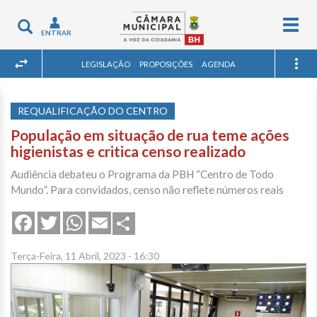
Togg
Toggle
ENTRAR
navig
navigation
LEGISLAÇÃO
PROPOSIÇÕES
AGENDA
REQUALIFICAÇÃO DO CENTRO
População em situação de rua teme ações
higienistas e critica censo realizado
Audiência debateu o Programa da PBH “Centro de Todo
Mundo”. Para convidados, censo não reflete números reais
Share
Facebook
Twitter
WhatsApp
Email
Terça-Feira, 11 Abril, 2023 - 16:30