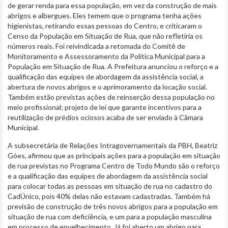
de gerar renda para essa população, em vez da construção de mais
abrigos e albergues. Eles temem que o programa tenha ações
higienistas, retirando essas pessoas do Centro, e criticaram o
Censo da População em Situação de Rua, que não refletiria os
números reais. Foi reivindicada a retomada do Comitê de
Monitoramento e Assessoramento da Política Municipal para a
População em Situação de Rua. A Prefeitura anunciou o reforço e a
qualificação das equipes de abordagem da assistência social, a
abertura de novos abrigos e o aprimoramento da locação social.
Também estão previstas ações de reinserção dessa população no
meio profissional; projeto de lei que garante incentivos para a
reutilização de prédios ociosos acaba de ser enviado à Câmara
Municipal.
A subsecretária de Relações Intragovernamentais da PBH, Beatriz
Góes, afirmou que as principais ações para a população em situação
de rua previstas no Programa Centro de Todo Mundo são o reforço
e a qualificação das equipes de abordagem da assistência social
para colocar todas as pessoas em situação de rua no cadastro do
CadÚnico, pois 40% delas não estavam cadastradas. Também há
previsão de construção de três novos abrigos para a população em
situação de rua com deficiência, e um para a população masculina
em processo de envelhecimento. Já foi aberto um abrigo para