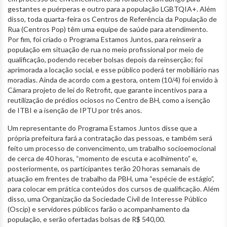
gestantes e puérperas e outro para a população LGBTQIA+. Além
disso, toda quarta-feira os Centros de Referência da População de
Rua (Centros Pop) têm uma equipe de saúde para atendimento.
Por fim, foi criado o Programa Estamos Juntos, para reinserir a
população em situação de rua no meio profissional por meio de
qualificação, podendo receber bolsas depois da reinserção; foi
aprimorada a locação social, e esse público poderá ter mobiliário nas
moradias. Ainda de acordo com a gestora, ontem (10/4) foi envido à
Câmara projeto de lei do Retrofit, que garante incentivos para a
reutilização de prédios ociosos no Centro de BH, como a isenção
de ITBI e a isenção de IPTU por três anos.
Um representante do Programa Estamos Juntos disse que a
própria prefeitura fará a contratação das pessoas, e também será
feito um processo de convencimento, um trabalho socioemocional
de cerca de 40 horas, “momento de escuta e acolhimento” e,
posteriormente, os participantes terão 20 horas semanais de
atuação em frentes de trabalho da PBH, uma “espécie de estágio”,
para colocar em prática conteúdos dos cursos de qualificação. Além
disso, uma Organização da Sociedade Civil de Interesse Público
(Oscip) e servidores públicos farão o acompanhamento da
população, e serão ofertadas bolsas de R$ 540,00.