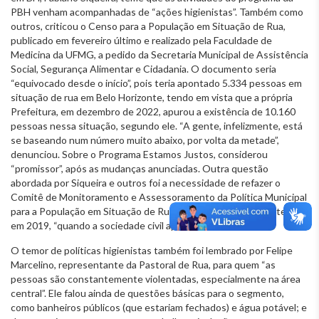
PBH venham acompanhadas de “ações higienistas”. Também como
outros, criticou o Censo para a População em Situação de Rua,
publicado em fevereiro último e realizado pela Faculdade de
Medicina da UFMG, a pedido da Secretaria Municipal de Assistência
Social, Segurança Alimentar e Cidadania. O documento seria
“equivocado desde o início”, pois teria apontado 5.334 pessoas em
situação de rua em Belo Horizonte, tendo em vista que a própria
Prefeitura, em dezembro de 2022, apurou a existência de 10.160
pessoas nessa situação, segundo ele. “A gente, infelizmente, está
se baseando num número muito abaixo, por volta da metade”,
denunciou. Sobre o Programa Estamos Justos, considerou
“promissor”, após as mudanças anunciadas. Outra questão
abordada por Siqueira e outros foi a necessidade de refazer o
Comitê de Monitoramento e Assessoramento da Política Municipal
para a População em Situação de Rua, que teria sido desmantelado
em 2019, “quando a sociedade civil apontou críticas”.
O temor de políticas higienistas também foi lembrado por Felipe
Marcelino, representante da Pastoral de Rua, para quem “as
pessoas são constantemente violentadas, especialmente na área
central”. Ele falou ainda de questões básicas para o segmento,
como banheiros públicos (que estariam fechados) e água potável; e