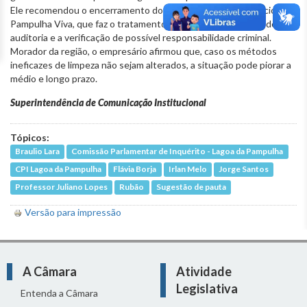
Ele recomendou o encerramento do contrato com o Consórcio
Pampulha Viva, que faz o tratamento das águas, a realização de uma
auditoria e a verificação de possível responsabilidade criminal.
Morador da região, o empresário afirmou que, caso os métodos
ineficazes de limpeza não sejam alterados, a situação pode piorar a
médio e longo prazo.
Superintendência de Comunicação Institucional
Tópicos:
Braulio Lara
Comissão Parlamentar de Inquérito - Lagoa da Pampulha
CPI Lagoa da Pampulha
Flávia Borja
Irlan Melo
Jorge Santos
Professor Juliano Lopes
Rubão
Sugestão de pauta
Versão para impressão
A Câmara
Atividade
Legislativa
Entenda a Câmara