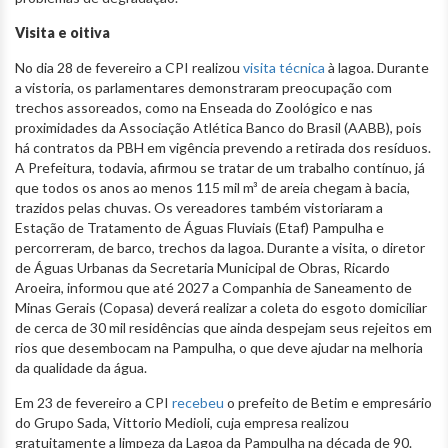
Visita e oitiva
No dia 28 de fevereiro a CPI realizou
visita técnica
à lagoa. Durante
a vistoria, os parlamentares demonstraram preocupação com
trechos assoreados, como na Enseada do Zoológico e nas
proximidades da Associação Atlética Banco do Brasil (AABB), pois
há contratos da PBH em vigência prevendo a retirada dos resíduos.
A Prefeitura, todavia, afirmou se tratar de um trabalho contínuo, já
que todos os anos ao menos 115 mil m³ de areia chegam à bacia,
trazidos pelas chuvas. Os vereadores também vistoriaram a
Estação de Tratamento de Águas Fluviais (Etaf) Pampulha e
percorreram, de barco, trechos da lagoa. Durante a visita, o diretor
de Águas Urbanas da Secretaria Municipal de Obras, Ricardo
Aroeira, informou que até 2027 a Companhia de Saneamento de
Minas Gerais (Copasa) deverá realizar a coleta do esgoto domiciliar
de cerca de 30 mil residências que ainda despejam seus rejeitos em
rios que desembocam na Pampulha, o que deve ajudar na melhoria
da qualidade da água.
Em 23 de fevereiro a CPI
recebeu
o prefeito de Betim e empresário
do Grupo Sada, Vittorio Medioli, cuja empresa realizou
gratuitamente a limpeza da Lagoa da Pampulha na década de 90.