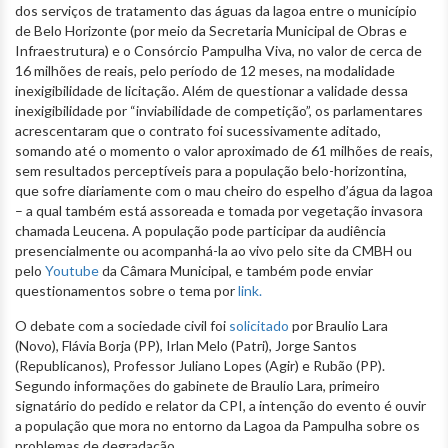
dos serviços de tratamento das águas da lagoa entre o município
de Belo Horizonte (por meio da Secretaria Municipal de Obras e
Infraestrutura) e o Consórcio Pampulha Viva, no valor de cerca de
16 milhões de reais, pelo período de 12 meses, na modalidade
inexigibilidade de licitação. Além de questionar a validade dessa
inexigibilidade por “inviabilidade de competição”, os parlamentares
acrescentaram que o contrato foi sucessivamente aditado,
somando até o momento o valor aproximado de 61 milhões de reais,
sem resultados perceptíveis para a população belo-horizontina,
que sofre diariamente com o mau cheiro do espelho d’água da lagoa
– a qual também está assoreada e tomada por vegetação invasora
chamada Leucena. A população pode participar da audiência
presencialmente ou acompanhá-la ao vivo pelo site da CMBH ou
pelo
Youtube
da Câmara Municipal, e também pode enviar
questionamentos sobre o tema por
link.
O debate com a sociedade civil foi
solicitado
por Braulio Lara
(Novo), Flávia Borja (PP), Irlan Melo (Patri), Jorge Santos
(Republicanos), Professor Juliano Lopes (Agir) e Rubão (PP).
Segundo informações do gabinete de Braulio Lara, primeiro
signatário do pedido e relator da CPI, a intenção do evento é ouvir
a população que mora no entorno da Lagoa da Pampulha sobre os
problemas de degradação.