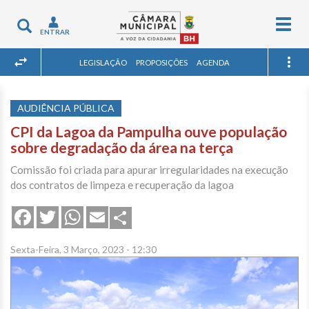
Togg
Toggle
ENTRAR
navig
navigation
LEGISLAÇÃO
PROPOSIÇÕES
AGENDA
AUDIÊNCIA PÚBLICA
CPI da Lagoa da Pampulha ouve população
sobre degradação da área na terça
Comissão foi criada para apurar irregularidades na execução
dos contratos de limpeza e recuperação da lagoa
Share
Facebook
Twitter
WhatsApp
Email
Sexta-Feira, 3 Março, 2023 - 12:30