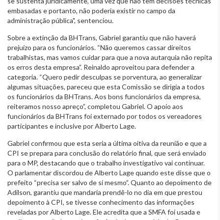
se sustenta juridicamente, uma vez que não tem decisões técnicas
embasadas e portanto, não poderia existir no campo da
administração pública", sentenciou.
Sobre a extinção da BHTrans, Gabriel garantiu que não haverá
prejuízo para os funcionários. “Não queremos cassar direitos
trabalhistas, mas vamos cuidar para que a nova autarquia não repita
os erros desta empresa”. Reinaldo aproveitou para defender a
categoria. “Quero pedir desculpas se porventura, ao generalizar
algumas situações, pareceu que esta Comissão se dirigia a todos
os funcionários da BHTrans. Aos bons funcionários da empresa,
reiteramos nosso apreço”, completou Gabriel. O apoio aos
funcionários da BHTrans foi externado por todos os vereadores
participantes e inclusive por Alberto Lage.
Gabriel confirmou que esta seria a última oitiva da reunião e que a
CPI se prepara para conclusão do relatório final, que será enviado
para o MP, destacando que o trabalho investigativo vai continuar.
O parlamentar discordou de Alberto Lage quando este disse que o
prefeito “precisa ser salvo de si mesmo”. Quanto ao depoimento de
Adilson, garantiu que mandaria prendê-lo no dia em que prestou
depoimento à CPI, se tivesse conhecimento das informações
reveladas por Alberto Lage. Ele acredita que a SMFA foi usada e