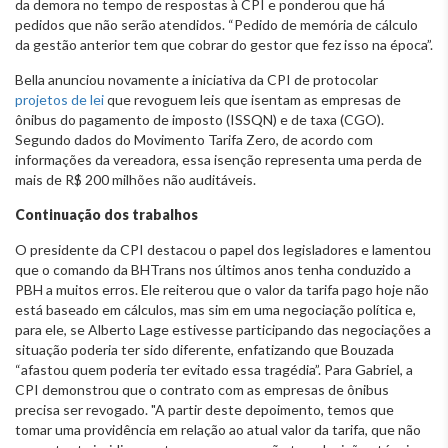
da demora no tempo de respostas à CPI e ponderou que há
pedidos que não serão atendidos. “Pedido de memória de cálculo
da gestão anterior tem que cobrar do gestor que fez isso na época”.
Bella anunciou novamente a iniciativa da CPI de protocolar
projetos de lei
que revoguem leis que isentam as empresas de
ônibus do pagamento de imposto (ISSQN) e de taxa (CGO).
Segundo dados do Movimento Tarifa Zero, de acordo com
informações da vereadora, essa isenção representa uma perda de
mais de R$ 200 milhões não auditáveis.
Continuação dos trabalhos
O presidente da CPI destacou o papel dos legisladores e lamentou
que o comando da BHTrans nos últimos anos tenha conduzido a
PBH a muitos erros. Ele reiterou que o valor da tarifa pago hoje não
está baseado em cálculos, mas sim em uma negociação política e,
para ele, se Alberto Lage estivesse participando das negociações a
situação poderia ter sido diferente, enfatizando que Bouzada
“afastou quem poderia ter evitado essa tragédia”. Para Gabriel, a
CPI demonstrou que o contrato com as empresas de ônibus
precisa ser revogado. "A partir deste depoimento, temos que
tomar uma providência em relação ao atual valor da tarifa, que não