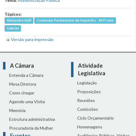
Tema:
Administração Pública
Tópicos:
Alexandre Kalil
Comissão Parlamentar de Inquérito - BHTrans
Gabriel
Versão para impressão
A Câmara
Atividade
Legislativa
Entenda a Câmara
Legislação
Mesa Diretora
Proposições
Como chegar
Reuniões
Agende uma Visita
Comissões
Memória
Ciclo Orçamentário
Estrutura administrativa
Homenagens
Procuradoria da Mulher
Eventos
Audiências Públicas, Visitas