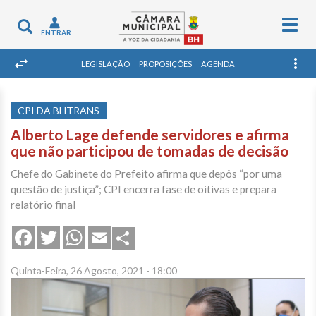
Togg
Toggle
ENTRAR
navig
navigation
LEGISLAÇÃO
PROPOSIÇÕES
AGENDA
CPI DA BHTRANS
Alberto Lage defende servidores e afirma
que não participou de tomadas de decisão
Chefe do Gabinete do Prefeito afirma que depôs “por uma
questão de justiça”; CPI encerra fase de oitivas e prepara
relatório final
Share
Facebook
Twitter
WhatsApp
Email
Quinta-Feira, 26 Agosto, 2021 - 18:00