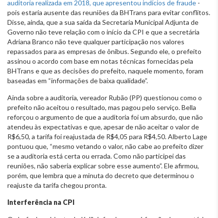
auditoria realizada em 2018, que apresentou indícios de fraude
-
pois estaria ausente das reuniões da BHTrans para evitar conflitos.
Disse, ainda, que a sua saída da Secretaria Municipal Adjunta de
Governo não teve relação com o início da CPI e que a secretária
Adriana Branco não teve qualquer participação nos valores
repassados para as empresas de ônibus. Segundo ele, o prefeito
assinou o acordo com base em notas técnicas fornecidas pela
BHTrans e que as decisões do prefeito, naquele momento, foram
baseadas em “informações de baixa qualidade”.
Ainda sobre a auditoria, vereador Rubão (PP) questionou como o
prefeito não aceitou o resultado, mas pagou pelo serviço. Bella
reforçou o argumento de que a auditoria foi um absurdo, que não
atendeu às expectativas e que, apesar de não aceitar o valor de
R$6,50, a tarifa foi reajustada de R$4,05 para R$4,50. Alberto Lage
pontuou que, “mesmo vetando o valor, não cabe ao prefeito dizer
se a auditoria está certa ou errada. Como não participei das
reuniões, não saberia explicar sobre esse aumento”. Ele afirmou,
porém, que lembra que a minuta do decreto que determinou o
reajuste da tarifa chegou pronta.
Interferência na CPI