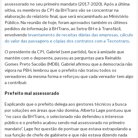
assessorado no seu primeiro mandato (2017-2020). Após a última
oitiva, os membros da CPI da BHTrans vão se concentrar na
elaboração do relatório final, que será encaminhado ao Ministério
Público. Na reunião de hoje, foram aprovados também os últimos
pedidos de informação à BHTrans, ao Setra-BH e à Transfácil,
envolvendo
levantamento de receitas diárias das empresas, cálculo
do valor das passagens e cópias dos contratos com a Tecnotrans
.
O presidente da CPI, Gabriel (sem partido), face à amizade que
mantém com o depoente, passou as perguntas para Reinaldo
Gomes Preto Sacolão (MDB). Gabriel afirmou que a democracia não
vigora na PBH, lembrou que o prefeito não tratou todos os
vereadores da mesma forma e reforçou que cada vereador tem algo
a contribuir.
Prefeito mal assessorado
Explicando que o prefeito delega aos gestores técnicos a busca
por soluções em áreas que não domina, Alberto Lage pontuou que
“no caso da BHTrans, o selecionado não defendeu o interesse
público e o prefeito acabou sendo mal assessorado no primeiro
mandato”. Lage fez questão de pontuar que estava extrapolando a
sua função de chefe de gabinete e que não estava dizendo nada