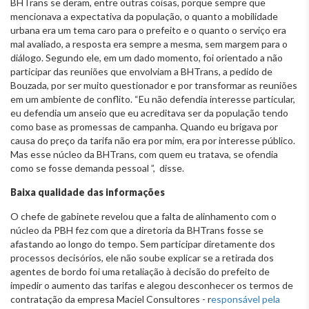
BHTrans se deram, entre outras coisas, porque sempre que
mencionava a expectativa da população, o quanto a mobilidade
urbana era um tema caro para o prefeito e o quanto o serviço era
mal avaliado, a resposta era sempre a mesma, sem margem para o
diálogo. Segundo ele, em um dado momento, foi orientado a não
participar das reuniões que envolviam a BHTrans, a pedido de
Bouzada, por ser muito questionador e por transformar as reuniões
em um ambiente de conflito. “Eu não defendia interesse particular,
eu defendia um anseio que eu acreditava ser da população tendo
como base as promessas de campanha. Quando eu brigava por
causa do preço da tarifa não era por mim, era por interesse público.
Mas esse núcleo da BHTrans, com quem eu tratava, se ofendia
como se fosse demanda pessoal ”, disse.
Baixa qualidade das informações
O chefe de gabinete revelou que a falta de alinhamento com o
núcleo da PBH fez com que a diretoria da BHTrans fosse se
afastando ao longo do tempo. Sem participar diretamente dos
processos decisórios, ele não soube explicar se a retirada dos
agentes de bordo foi uma retaliação à decisão do prefeito de
impedir o aumento das tarifas e alegou desconhecer os termos de
contratação da empresa Maciel Consultores - r
esponsável pela