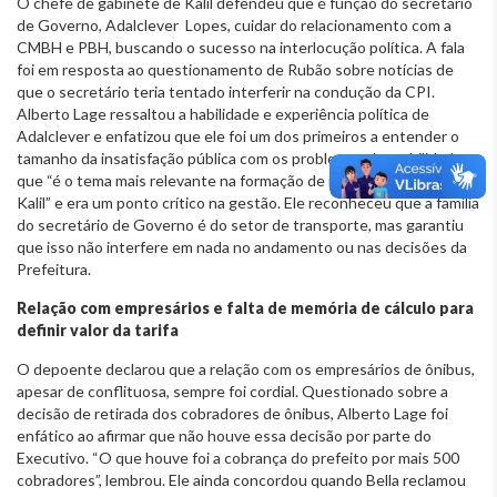
O chefe de gabinete de Kalil defendeu que é função do secretário
de Governo, Adalclever Lopes, cuidar do relacionamento com a
CMBH e PBH, buscando o sucesso na interlocução política. A fala
foi em resposta ao questionamento de Rubão sobre notícias de
que o secretário teria tentado interferir na condução da CPI.
Alberto Lage ressaltou a habilidade e experiência política de
Adalclever e enfatizou que ele foi um dos primeiros a entender o
tamanho da insatisfação pública com os problemas de mobilidade,
que “é o tema mais relevante na formação de imagem do prefeito
Kalil” e era um ponto crítico na gestão. Ele reconheceu que a família
do secretário de Governo é do setor de transporte, mas garantiu
que isso não interfere em nada no andamento ou nas decisões da
Prefeitura.
Relação com empresários e falta de memória de cálculo para
definir valor da tarifa
O depoente declarou que a relação com os empresários de ônibus,
apesar de conflituosa, sempre foi cordial. Questionado sobre a
decisão de retirada dos cobradores de ônibus, Alberto Lage foi
enfático ao afirmar que não houve essa decisão por parte do
Executivo. “O que houve foi a cobrança do prefeito por mais 500
cobradores”, lembrou. Ele ainda concordou quando Bella reclamou