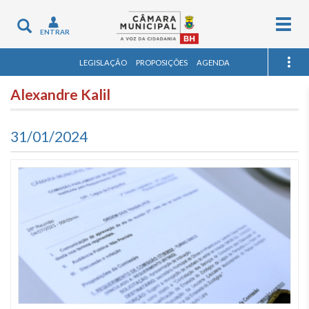
Togg
Toggle
ENTRAR
navig
navigation
LEGISLAÇÃO
PROPOSIÇÕES
AGENDA
Alexandre Kalil
31/01/2024