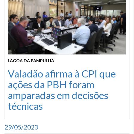
LAGOA DA PAMPULHA
Valadão afirma à CPI que
ações da PBH foram
amparadas em decisões
técnicas
29/05/2023