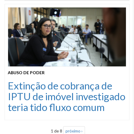
ABUSO DE PODER
Extinção de cobrança de
IPTU de imóvel investigado
teria tido fluxo comum
1 de 8
próximo ›