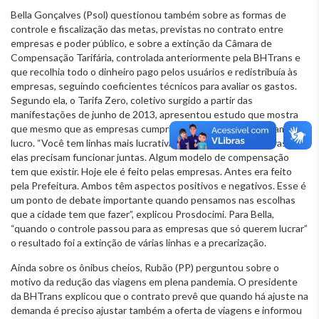
Bella Gonçalves (Psol) questionou também sobre as formas de
controle e fiscalização das metas, previstas no contrato entre
empresas e poder público, e sobre a extinção da Câmara de
Compensação Tarifária, controlada anteriormente pela BHTrans e
que recolhia todo o dinheiro pago pelos usuários e redistribuía às
empresas, seguindo coeficientes técnicos para avaliar os gastos.
Segundo ela, o Tarifa Zero, coletivo surgido a partir das
manifestações de junho de 2013, apresentou estudo que mostra
que mesmo que as empresas cumprissem as metas elas teriam
lucro. “Você tem linhas mais lucrativas, outras pouco lucrativas e
elas precisam funcionar juntas. Algum modelo de compensação
tem que existir. Hoje ele é feito pelas empresas. Antes era feito
pela Prefeitura. Ambos têm aspectos positivos e negativos. Esse é
um ponto de debate importante quando pensamos nas escolhas
que a cidade tem que fazer”, explicou Prosdocimi. Para Bella,
“quando o controle passou para as empresas que só querem lucrar”
o resultado foi a extinção de várias linhas e a precarização.
Ainda sobre os ônibus cheios, Rubão (PP) perguntou sobre o
motivo da redução das viagens em plena pandemia. O presidente
da BHTrans explicou que o contrato prevê que quando há ajuste na
demanda é preciso ajustar também a oferta de viagens e informou