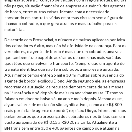
não pagas, situação financeira da empresa e ausência dos agentes
de bordo, entre outras coisas. Mesmo com a necessidade
constando em contrato, várias empresas circulam sem a figura do
chamado cobrador, o que gera atrasos e mais trabalho para os
motoristas.
De acordo com Prosdocimi, o número de multas aplicadas por falta
dos cobradores é alto, mas não há efetividade na cobrança. Para os
vereadores, o agente de bordo é mais que um cobrador, uma vez
que também faz o papel de auxiliar os usuários nas mais variadas
questões que envolvem o transporte. “Sempre que um agente de
trânsito identifica que não tem cobrador, a empresa é autuada.
Atualmente temos entre 25 mil e 30 mil multas sobre ausência do
agente de bordo”, explicou Diogo. Ainda segundo ele, as empresas
recorrem da autuação, os recursos demoram cerca de seis meses
na 1ª instância e só depois de mais um ano viram multa. “Estamos
falando em doer no bolso só um ano e meio depois. Mesmo assim,
alguns valores de multa não são significativos, como a de R$ 800
reais por falta de agente de bordo”, explicou Diogo, informando aos
parlamentares que a presença dos cobradores nos ônibus tem um
custo aproximado de R$ 0,15 a R$0,20 na tarifa. Atualmente a
BHTrans tem entre 350 e 400 agentes de campo que atuam na