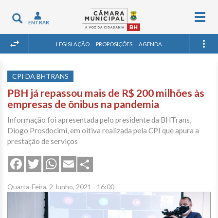
Togg
Toggle
ENTRAR
navig
navigation
LEGISLAÇÃO
PROPOSIÇÕES
AGENDA
CPI DA BHTRANS
PBH já repassou mais de R$ 200 milhões às
empresas de ônibus na pandemia
Informação foi apresentada pelo presidente da BHTrans,
Diogo Prosdocimi, em oitiva realizada pela CPI que apura a
prestação de serviços
Share
Facebook
Twitter
WhatsApp
Email
Quarta-Feira, 2 Junho, 2021 - 16:00