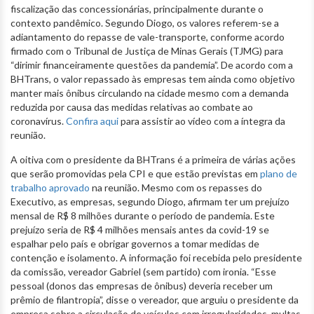
fiscalização das concessionárias, principalmente durante o
contexto pandêmico. Segundo Diogo, os valores referem-se a
adiantamento do repasse de vale-transporte, conforme acordo
firmado com o Tribunal de Justiça de Minas Gerais (TJMG) para
“dirimir financeiramente questões da pandemia”. De acordo com a
BHTrans, o valor repassado às empresas tem ainda como objetivo
manter mais ônibus circulando na cidade mesmo com a demanda
reduzida por causa das medidas relativas ao combate ao
coronavírus.
Confira aqui
para assistir ao vídeo com a íntegra da
reunião.
A oitiva com o presidente da BHTrans é a primeira de várias ações
que serão promovidas pela CPI e que estão previstas em
plano de
trabalho aprovado
na reunião. Mesmo com os repasses do
Executivo, as empresas, segundo Diogo, afirmam ter um prejuízo
mensal de R$ 8 milhões durante o período de pandemia. Este
prejuízo seria de R$ 4 milhões mensais antes da covid-19 se
espalhar pelo país e obrigar governos a tomar medidas de
contenção e isolamento. A informação foi recebida pelo presidente
da comissão, vereador Gabriel (sem partido) com ironia. “Esse
pessoal (donos das empresas de ônibus) deveria receber um
prêmio de filantropia”, disse o vereador, que arguiu o presidente da
empresa sobre a circulação de veículos com irregularidades, multas