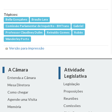
Tópicos:
Bella Gonçalves
Braulio Lara
Comissão Parlamentar de Inquérito - BHTrans
Gabriel
Professor Claudiney Dulim
Reinaldo Gomes
Rubão
Wanderley Porto
Versão para impressão
A Câmara
Atividade
Legislativa
Entenda a Câmara
Legislação
Mesa Diretora
Proposições
Como chegar
Reuniões
Agende uma Visita
Comissões
Memória