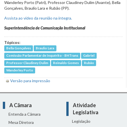
Wanderley Porto (Patri), Professor Claudiney Dulim (Avante), Bella
Gonçalves, Braulio Lara e Rubão (PP).
Assista ao vídeo da reunião na íntegra.
Superintendência de Comunicação Institucional
Tópicos:
Bella Gonçalves
Braulio Lara
Comissão Parlamentar de Inquérito - BHTrans
Gabriel
Professor Claudiney Dulim
Reinaldo Gomes
Rubão
Wanderley Porto
Versão para impressão
A Câmara
Atividade
Legislativa
Entenda a Câmara
Legislação
Mesa Diretora