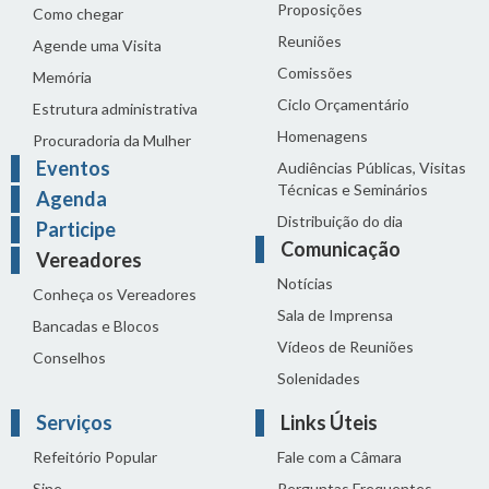
Proposições
Como chegar
Reuniões
Agende uma Visita
Comissões
Memória
Ciclo Orçamentário
Estrutura administrativa
Homenagens
Procuradoria da Mulher
Eventos
Audiências Públicas, Visitas
Técnicas e Seminários
Agenda
Distribuição do dia
Participe
Comunicação
Vereadores
Notícias
Conheça os Vereadores
Sala de Imprensa
Bancadas e Blocos
Vídeos de Reuniões
Conselhos
Solenidades
Serviços
Links Úteis
Refeitório Popular
Fale com a Câmara
Sine
Perguntas Frequentes