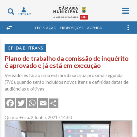
Togg
Toggle
ENTRAR
navig
navigation
LEGISLAÇÃO
PROPOSIÇÕES
AGENDA
CPI DA BHTRANS
Plano de trabalho da comissão de inquérito
é aprovado e já está em execução
Vereadores farão uma extraordinária na próxima segunda
(7/6), quando serão incluídos novos itens e definidas datas de
audiências e oitivas
Share
Facebook
Twitter
WhatsApp
Email
Quarta-Feira, 2 Junho, 2021 - 14:00