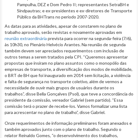
Pampulha, DEZ e Dom Pedro II; representantes SetraBH e
Sindpautras; e ex-presidentes e ex-diretores de Transporte
Público da BHTrans no período 2007-2020.
As datas para as atividades, apesar de constarem no plano de
trabalho aprovado, serão revistas e novamente aprovadas em
reunião extraordinária
prevista para ocorrer na segunda-feira (7/6),
às 10h30, no Plenário Helvécio Arantes. Na reunião de segunda
também devem ser apreciados requerimentos com inclusão de
outros temas a serem tratados pela CPI. “Queremos apresentar
propostas que insiram no plano assuntos como o monopólio das
empresas de transporte, a diversificação dos modos de mobilidade,
o BRT de BH que foi inaugurado em 2014 sem licitação, a violência
e falta de segurança no transporte coletivo, além de vermos a
necessidade de ouvir mais grupos de usuários durante os
trabalhos”, disse Bella Gonçalves (Psol), que teve a concordância do
presidente da comissão, vereador Gabriel (sem partido). “Essa
comissão terá o prazer de recebe-los. Vamos formalizar uma lista
para acrescentar no plano de trabalho”, disse Gabriel.
Onze requerimentos de informação preliminares foram anexados e
também aprovados junto com o plano de trabalho. Segundo o
relator Reinaldo Gomes, “o desenvolvimento dos trabalhos,