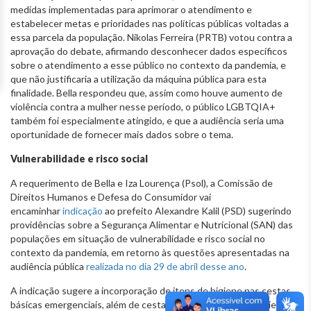
medidas implementadas para aprimorar o atendimento e
estabelecer metas e prioridades nas políticas públicas voltadas a
essa parcela da população. Nikolas Ferreira (PRTB) votou contra a
aprovação do debate, afirmando desconhecer dados específicos
sobre o atendimento a esse público no contexto da pandemia, e
que não justificaria a utilização da máquina pública para esta
finalidade. Bella respondeu que, assim como houve aumento de
violência contra a mulher nesse período, o público LGBTQIA+
também foi especialmente atingido, e que a audiência seria uma
oportunidade de fornecer mais dados sobre o tema.
Vulnerabilidade e risco social
A requerimento de Bella e Iza Lourença (Psol), a Comissão de
Direitos Humanos e Defesa do Consumidor vai
encaminhar
indicação
ao prefeito Alexandre Kalil (PSD) sugerindo
providências sobre a Segurança Alimentar e Nutricional (SAN) das
populações em situação de vulnerabilidade e risco social no
contexto da pandemia, em retorno às questões apresentadas na
audiência pública
realizada no dia 29 de abril desse ano
.
A indicação sugere a incorporação de itens de higiene nas cestas
básicas emergenciais, além de cestas mais robustas com variedade