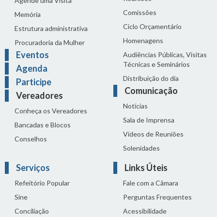
Agende uma Visita
Comissões
Memória
Ciclo Orçamentário
Estrutura administrativa
Homenagens
Procuradoria da Mulher
Eventos
Audiências Públicas, Visitas
Técnicas e Seminários
Agenda
Distribuição do dia
Participe
Comunicação
Vereadores
Notícias
Conheça os Vereadores
Sala de Imprensa
Bancadas e Blocos
Vídeos de Reuniões
Conselhos
Solenidades
Serviços
Links Úteis
Refeitório Popular
Fale com a Câmara
Sine
Perguntas Frequentes
Conciliação
Acessibilidade