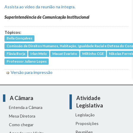
Assista ao vídeo da reunião na íntegra.
Superintendência de Comunicação Institucional
Tópicos:
Bella Gonçalves
Comissão de Direitos Humanos, Habitação, Igualdade Racial e Defesa do Co
Flávia Borja
Irlan Melo
Macaé Evaristo
Miltinho CGE
Nikolas Ferrei
Professor Juliano Lopes
Versão para impressão
A Câmara
Atividade
Legislativa
Entenda a Câmara
Legislação
Mesa Diretora
Proposições
Como chegar
Reuniões