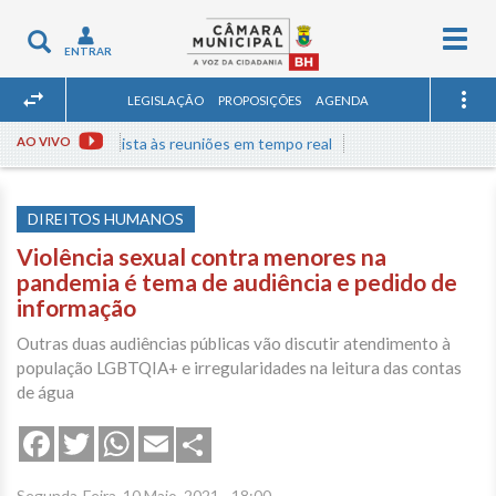
Togg
Toggle
ENTRAR
navig
navigation
LEGISLAÇÃO
PROPOSIÇÕES
AGENDA
AO VIVO
Assista às reuniões em tempo real
DIREITOS HUMANOS
Violência sexual contra menores na
pandemia é tema de audiência e pedido de
informação
Outras duas audiências públicas vão discutir atendimento à
população LGBTQIA+ e irregularidades na leitura das contas
de água
Share
Facebook
Twitter
WhatsApp
Email
Segunda-Feira, 10 Maio, 2021 - 18:00