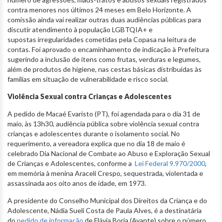
contra menores nos últimos 24 meses em Belo Horizonte. A
comissão ainda vai realizar outras duas audiências públicas para
discutir atendimento à população LGBTQIA+ e
supostas irregularidades cometidas pela Copasa na leitura de
contas. Foi aprovado o encaminhamento de indicação à Prefeitura
sugerindo a inclusão de itens como frutas, verduras e legumes,
além de produtos de higiene, nas cestas básicas distribuídas às
famílias em situação de vulnerabilidade e risco social.
Violência Sexual contra Crianças e Adolescentes
A pedido de Macaé Evaristo (PT), foi agendada para o dia 31 de
maio, às 13h30, audiência pública sobre violência sexual contra
crianças e adolescentes durante o isolamento social. No
requerimento, a vereadora explica que no dia 18 de maio é
celebrado Dia Nacional de Combate ao Abuso e Exploração Sexual
de Crianças e Adolescentes, conforme a
Lei Federal 9.970/2000
,
em memória à menina Araceli Crespo, sequestrada, violentada e
assassinada aos oito anos de idade, em 1973.
A presidente do Conselho Municipal dos Direitos da Criança e do
Adolescente, Nádia Sueli Costa de Paula Alves, é a destinatária
do
pedido de informação
de Flávia Borja (Avante) sobre o número