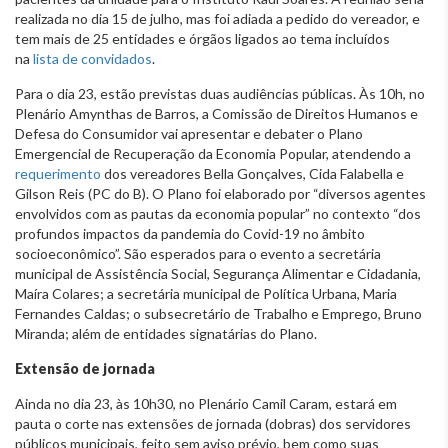
realizada no dia 15 de julho, mas foi adiada a pedido do vereador, e
tem mais de 25 entidades e órgãos ligados ao tema incluídos
na
lista de convidados
.
Para o dia 23, estão previstas duas audiências públicas. Às 10h, no
Plenário Amynthas de Barros, a Comissão de Direitos Humanos e
Defesa do Consumidor vai apresentar e debater o Plano
Emergencial de Recuperação da Economia Popular, atendendo a
requerimento
dos vereadores Bella Gonçalves, Cida Falabella e
Gilson Reis (PC do B). O Plano foi elaborado por “diversos agentes
envolvidos com as pautas da economia popular” no contexto “dos
profundos impactos da pandemia do Covid-19 no âmbito
socioeconômico”. São esperados para o evento a secretária
municipal de Assistência Social, Segurança Alimentar e Cidadania,
Maíra Colares; a secretária municipal de Política Urbana, Maria
Fernandes Caldas; o subsecretário de Trabalho e Emprego, Bruno
Miranda; além de entidades signatárias do Plano.
Extensão de jornada
Ainda no dia 23, às 10h30, no Plenário Camil Caram, estará em
pauta o corte nas extensões de jornada (dobras) dos servidores
públicos municipais, feito sem aviso prévio, bem como suas