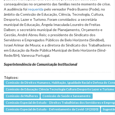
consequências no orçamento das famílias neste momento de crise.
A audiência foi
requerida
pelo vereador Pedro Bueno (Pode), no
âmbito da Comissão de Educação, Ciência, Tecnologia, Cultura,
Desporto, Lazer e Turismo. Foram convidados: a secretária
municipal de Educação, Ângela Imaculada Loureiro de Freitas
Dalben; o secretário municipal de Planejamento, Orçamento e
Gestão, André Abreu Reis; o presidente do Sindicato dos
Servidores e Empregados Públicos de Belo Horizonte (Sindibel),
Israel Arimar de Moura; e a diretora do Sindicato dos Trabalhadores
em Educação da Rede Pública Municipal de Belo Horizonte (Sind-
Rede/BH), Vanessa Portugal.
Superintendência de Comunicação Institucional
Tópicos:
Comissão de Direitos Humanos, Habitação, Igualdade Racial e Defesa do Co
Comissão de Educação Ciência Tecnologia Cultura Desporto Lazer e Turismo
Comissão de Mulheres
Comissão de Saúde e Saneamento
Comissão Especial de Estudo - Direitos Trabalhistas dos Servidores e Empre
Comissão Especial de Estudo - Enfrentamento da Covid-19 (2020)
Sugestã