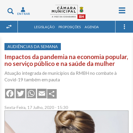
Togg
Toggle
ENTRAR
navig
navigation
LEGISLAÇÃO
PROPOSIÇÕES
AGENDA
AUDIÊNCIAS DA SEMANA
Impactos da pandemia na economia popular,
no serviço público e na saúde da mulher
Atuação integrada de municípios da RMBH no combate à
Covid-19 também em pauta
Share
Facebook
Twitter
WhatsApp
Email
Sexta-Feira, 17 Julho, 2020 - 15:30