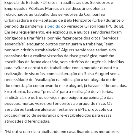
Especial de Estudo - Direitos Trabalhistas dos Servidores e
Empregados Públicos Municipais vai discutir problemas
relacionados ao trabalho dos servidores da Companhia
Urbanizadora e de Habitação de Belo Horizonte (Urbel) durante o
período da pandemia, a
pedido
do vereador Gilson Reis (PC do B).
Em seu requerimento, ele explicou que muitos servidores foram
obrigados a tirar férias, por não fazer parte dos ditos "serviços
essenciais", enquanto outros continuaram a trabalhar, “sem
nenhum critério estabelecido”. Alguns servidores teriam sido
pressionados a realizar vistorias de risco geológico, também
escolhidas de forma aleatória, sem critérios de urgência. Medidas
para evitar o contato do trabalhador com o morador durante a
realização de vistorias, como a liberação do Bolsa Aluguel sem a
necessidade de fiscalização na edificação a ser alugada ou de
documentação comprovando esse aluguel, já haviam sido tomadas.
Entretanto, haveria “pressão” para a realização de vistorias,
sindicâncias e outros serviços que exigem aproximação das
pessoas, muitas vezes pertencentes ao grupo de risco. Os
servidores também alegaram estar sem EPIs, protocolo ou
procedimento de segurança pré-estabelecidos para essas
atividades diferenciadas.
“Há outra parcela trabalhando em casa, ligando aos moradores