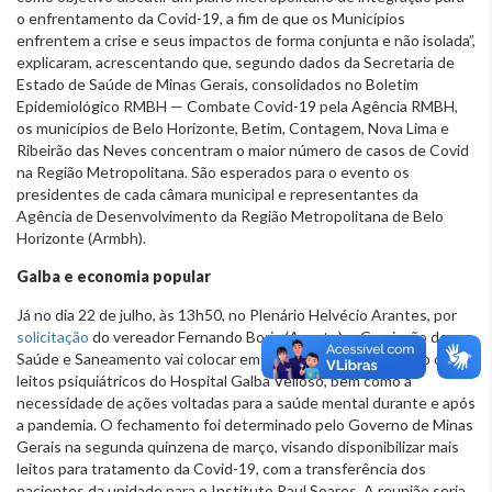
o enfrentamento da Covid-19, a fim de que os Municípios
enfrentem a crise e seus impactos de forma conjunta e não isolada”,
explicaram, acrescentando que, segundo dados da Secretaria de
Estado de Saúde de Minas Gerais, consolidados no Boletim
Epidemiológico RMBH — Combate Covid-19 pela Agência RMBH,
os municípios de Belo Horizonte, Betim, Contagem, Nova Lima e
Ribeirão das Neves concentram o maior número de casos de Covid
na Região Metropolitana. São esperados para o evento os
presidentes de cada câmara municipal e representantes da
Agência de Desenvolvimento da Região Metropolitana de Belo
Horizonte (Armbh).
Galba e economia popular
Já no dia 22 de julho, às 13h50, no Plenário Helvécio Arantes, por
solicitação
do vereador Fernando Borja (Avante), a Comissão de
Saúde e Saneamento vai colocar em discussão o fechamento dos
leitos psiquiátricos do Hospital Galba Velloso, bem como a
necessidade de ações voltadas para a saúde mental durante e após
a pandemia. O fechamento foi determinado pelo Governo de Minas
Gerais na segunda quinzena de março, visando disponibilizar mais
leitos para tratamento da Covid-19, com a transferência dos
pacientes da unidade para o Instituto Raul Soares. A reunião seria