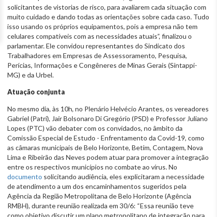
solicitantes de vistorias de risco, para avaliarem cada situação com
muito cuidado e dando todas as orientações sobre cada caso. Tudo
isso usando os próprios equipamentos, pois a empresa não tem
celulares compatíveis com as necessidades atuais”, finalizou o
parlamentar. Ele convidou representantes do Sindicato dos
Trabalhadores em Empresas de Assessoramento, Pesquisa,
Perícias, Informações e Congêneres de Minas Gerais (Sintappi-
MG) e da Urbel.
Atuação conjunta
No mesmo dia, às 10h, no Plenário Helvécio Arantes, os vereadores
Gabriel (Patri), Jair Bolsonaro Di Gregório (PSD) e Professor Juliano
Lopes (PTC) vão debater com os convidados, no âmbito da
Comissão Especial de Estudo - Enfrentamento da Covid-19, como
as câmaras municipais de Belo Horizonte, Betim, Contagem, Nova
Lima e Ribeirão das Neves podem atuar para promover a integração
entre os respectivos municípios no combate ao vírus. No
documento
solicitando audiência, eles explicitaram a necessidade
de atendimento a um dos encaminhamentos sugeridos pela
Agência da Região Metropolitana de Belo Horizonte (Agência
RMBH), durante reunião realizada em 30/6: “Essa reunião teve
como objetivo discutir um plano metropolitano de integração para