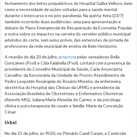
fechamento dos leitos psiquiátricos do Hospital Galba Velloso, bem
como a necessidade de ações voltadas para a saúde mental
durante o intercurso e no pós-pandemia. Na quinta-feira (23/7)
também ocorrerão duas audiências: uma para apresentação e
debate do Plano Emergencial de Recuperação da Economia Popular
e outra sobre os impactos na carreira do servidor público municipal
advindos do corte, sem aviso prévio, das extensões de jornada de
professores da rede municipal de ensino de Belo Horizonte.
A reunião do dia 20 de julho,
proposta
pelas vereadoras Bella
Gonçalves (Psol) e Cida Falabella (Psol), contará com a presença da
presidente do Conselho Municipal de Saúde, Carla Anunciatta
Carvalho; da funcionária da Unidade de Pronto Atendimento de
Pedro Leopoldo Rosângela do Rosário Moreira; da enfermeira
obstétrica do Hospital das Clínicas da UFMG e presidente da
Associação Brasileira de Obstetrizes e Enfermeiros Obstetras
(Abenfo-MG), Juliana Maria Almeida do Carmo; e da psicóloga
clínica e psicoterapeuta de casais e família Maria da Conceição
César.
Urbel
No dia 21 de julho, às 9h30, no Plenário Camil Caram, a Comissão