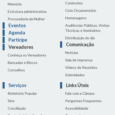
Comissões
Memória
Ciclo Orçamentário
Estrutura administrativa
Homenagens
Procuradoria da Mulher
Eventos
Audiências Públicas, Visitas
Técnicas e Seminários
Agenda
Distribuição do dia
Participe
Comunicação
Vereadores
Notícias
Conheça os Vereadores
Sala de Imprensa
Bancadas e Blocos
Vídeos de Reuniões
Conselhos
Solenidades
Serviços
Links Úteis
Refeitório Popular
Fale com a Câmara
Sine
Perguntas Frequentes
Conciliação
Acessibilidade