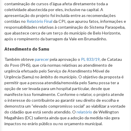
contaminação de cursos d'água afeta diretamente toda a
coletividade abastecida por eles, inclusive na capital. A
apresentação do projeto foi incluída entre as recomendações
contidas no
Relatório Final
da CPI, que apurou fatos, informações e
responsabilidades relativas à contaminação do Sistema Paraopeba,
que abastece cerca de um terço do município de Belo Horizonte,
após o rompimento da barragem da Vale em Brumadinho.
Atendimento do Samu
Também obteve
parecer
pela aprovação o
PL 833/19
, de Catatau
do Povo (PHS), que cria normas relativas ao atendimento de
urgência efetuado pelo Serviço de Atendimento Móvel de
Urgência (Samu) no âmbito do município. O objetivo da proposta é
permitir que a pessoa atendida/removida pelo Samu possa ter a
opção de ser levada para um hospital particular, desde que
manifeste isso formalmente. Conforme o relator, o projeto atende
o interesse do contribuinte ao garantir seu direito de escolha e
demonstra um “elevado compromisso social” ao viabilizar a vontade
do cidadão que está sendo atendido. O
relatório
de Wellington
Magalhães (DC) salienta ainda que a adoção da medida não gera
impactos no erário público ou no orçamento municipal.