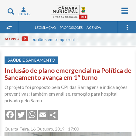
Togg
Toggle
ENTRAR
navig
navigation
LEGISLAÇÃO
PROPOSIÇÕES
AGENDA
Assista às reuniões em tempo real
AO VIVO
SAÚDE E SANEAMENTO
Inclusão de plano emergencial na Política de
Saneamento avança em 1º turno
O projeto foi proposto pela CPI das Barragens e indica ações
preventivas; também em análise, remoção para hospital
privado pelo Samu
Share
Facebook
Twitter
WhatsApp
Email
Quarta-Feira, 16 Outubro, 2019 - 17:00