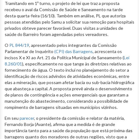
Tramitando em 1º turno, o projeto de lei que traz a proposta
recebeu o aval da Comissão de Saúde e Saneamento na tarde
desta quarta-feira (16/10). Também em análise, PL que autoriza
pessoas atendidas pelo Samu a solicitar sua remoção para hospitais
privados obteve parecer favorável. Duas visitas a unidades de
saúde do Barreiro foram agendadas pelos vereadores.
O
PL 844/19
, apresentado pelos integrantes da Comissão
Parlamentar de Inquérito
(CPI) das Barragens
, acrescenta os
incisos X e XI ao Art. 21 da Política Municipal de Saneamento (
Lei
8.260/01
), especificamente no que tange às diretrizes relativas ao
fornecimento de água. O texto inclui no planejamento do setor a
identificação de riscos advindos de atividades econômicas, entre
elas a mineração, que possam afetar bacia ou sub-bacia hidrográfica
que abasteça a capital. A proposta prevê ainda o desenvolvimento
de planos de contingência e ações emergenciais que garantam a
manutenção do abastecimento, considerando a possibilidade de
rompimento de barragens situadas em municípios vizinhos.
Em seu
parecer
, o presidente da comissão e relator da matéria,
Fernando Borja (Avante), afirma que a medida é de grande
importância tanto para a saúde da população que está próxima das
barragens quanto dos moradores de outras regiões, visto que a