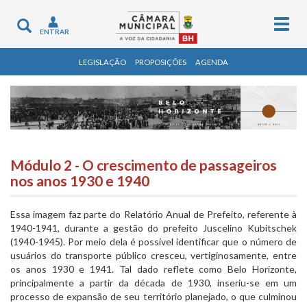
Togg
Toggle
ENTRAR
navig
navigation
LEGISLAÇÃO
PROPOSIÇÕES
AGENDA
Módulo 2 - O crescimento de passageiros
nos anos 1930 e 1940
Essa imagem faz parte do Relatório Anual de Prefeito, referente à
1940-1941, durante a gestão do prefeito Juscelino Kubitschek
(1940-1945). Por meio dela é possível identificar que o número de
usuários do transporte público cresceu, vertiginosamente, entre
os anos 1930 e 1941. Tal dado reflete como Belo Horizonte,
principalmente a partir da década de 1930, inseriu-se em um
processo de expansão de seu território planejado, o que culminou