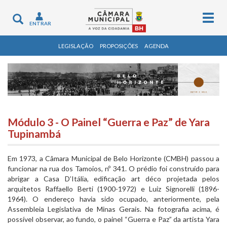
Togg
Toggle
ENTRAR
navig
navigation
LEGISLAÇÃO
PROPOSIÇÕES
AGENDA
Módulo 3 - O Painel “Guerra e Paz” de Yara
Tupinambá
Em 1973, a Câmara Municipal de Belo Horizonte (CMBH) passou a
funcionar na rua dos Tamoios, nº 341. O prédio foi construído para
abrigar a Casa D’Itália, edificação art déco projetada pelos
arquitetos Raffaello Berti (1900-1972) e Luiz Signorelli (1896-
1964). O endereço havia sido ocupado, anteriormente, pela
Assembleia Legislativa de Minas Gerais. Na fotografia acima, é
possível observar, ao fundo, o painel “Guerra e Paz” da artista Yara