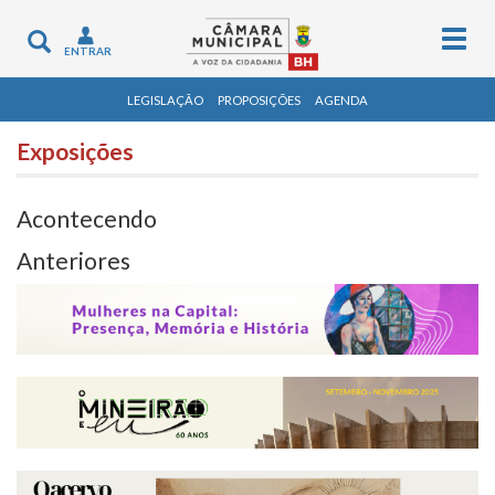
Togg
Toggle
ENTRAR
navig
navigation
LEGISLAÇÃO
PROPOSIÇÕES
AGENDA
Exposições
Acontecendo
Anteriores