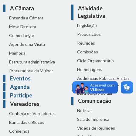
A Câmara
Atividade
Legislativa
Entenda a Câmara
Legislação
Mesa Diretora
Proposições
Como chegar
Reuniões
Agende uma Visita
Comissões
Memória
Ciclo Orçamentário
Estrutura administrativa
Homenagens
Procuradoria da Mulher
Eventos
Audiências Públicas, Visitas
Técnicas e Seminários
Agenda
Distribuição do dia
Participe
Comunicação
Vereadores
Notícias
Conheça os Vereadores
Sala de Imprensa
Bancadas e Blocos
Vídeos de Reuniões
Conselhos