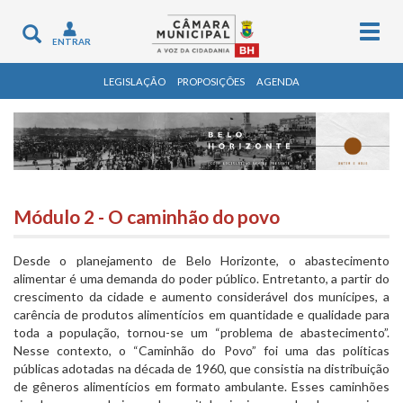
Togg
Toggle
ENTRAR
navig
navigation
LEGISLAÇÃO
PROPOSIÇÕES
AGENDA
Módulo 2 - O caminhão do povo
Desde o planejamento de Belo Horizonte, o abastecimento
alimentar é uma demanda do poder público. Entretanto, a partir do
crescimento da cidade e aumento considerável dos munícipes, a
carência de produtos alimentícios em quantidade e qualidade para
toda a população, tornou-se um “problema de abastecimento”.
Nesse contexto, o “Caminhão do Povo” foi uma das políticas
públicas adotadas na década de 1960, que consistia na distribuição
de gêneros alimentícios em formato ambulante. Esses caminhões