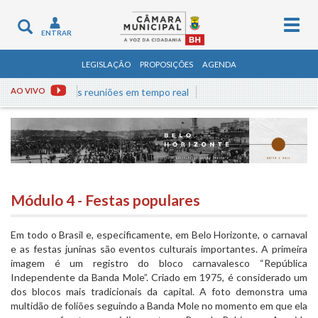
Togg
Toggle
ENTRAR
navig
navigation
LEGISLAÇÃO
PROPOSIÇÕES
AGENDA
a às reuniões em tempo real
AO VIVO
Módulo 4 - Festas populares
Em todo o Brasil e, especificamente, em Belo Horizonte, o carnaval
e as festas juninas são eventos culturais importantes. A primeira
imagem é um registro do bloco carnavalesco “República
Independente da Banda Mole”. Criado em 1975, é considerado um
dos blocos mais tradicionais da capital. A foto demonstra uma
multidão de foliões seguindo a Banda Mole no momento em que ela