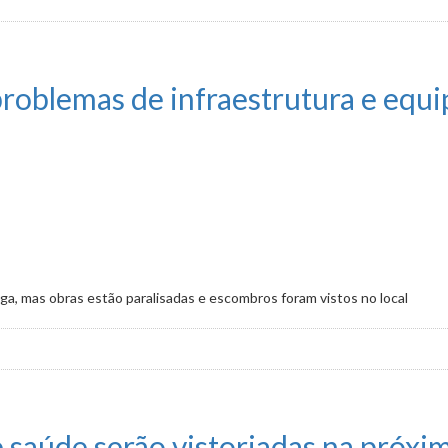
serviço a ser seguido pelo Município
roblemas de infraestrutura e equ
ga, mas obras estão paralisadas e escombros foram vistos no local
infraestrutura e equipamentos
 saúde serão vistoriadas na próx