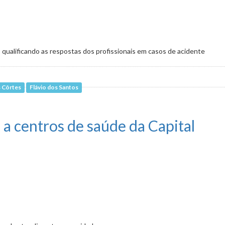
 qualificando as respostas dos profissionais em casos de acidente
s Côrtes
Flávio dos Santos
dores recebe aval da comissão
 a centros de saúde da Capital