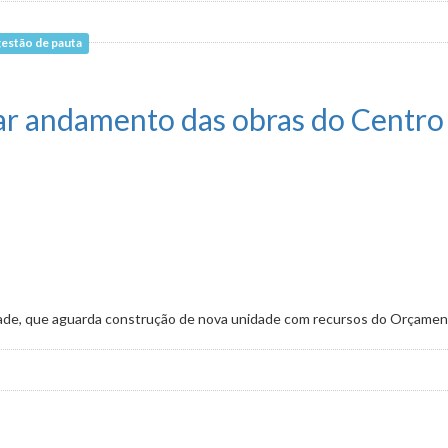
estão de pauta
UPAs em cinco regionais de BH
zar andamento das obras do Centro
dade, que aguarda construção de nova unidade com recursos do Orçament
 das obras do Centro de Saúde Itaipu