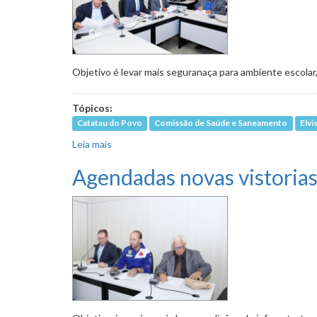
Objetivo é levar mais seguranaça para ambiente escolar,
Tópicos:
Catatau do Povo
Comissão de Saúde e Saneamento
Elvi
Leia mais
sobre Curso de primeiros socorros para educa
Agendadas novas vistorias