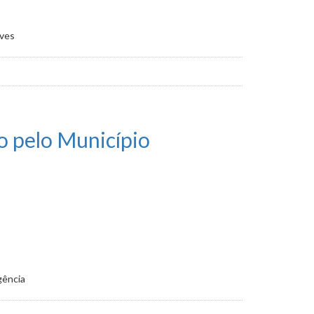
aves
o pelo Município
gência