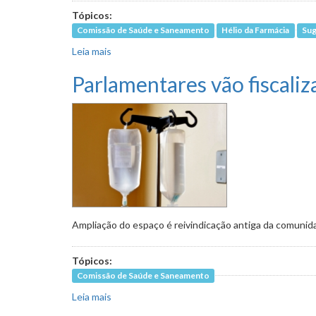
Tópicos:
Comissão de Saúde e Saneamento
Hélio da Farmácia
Sug
Leia mais
sobre Comissão fiscalizará funcionamento de 
Parlamentares vão fiscali
Ampliação do espaço é reivindicação antiga da comuni
Tópicos:
Comissão de Saúde e Saneamento
Leia mais
sobre Parlamentares vão fiscalizar andamento