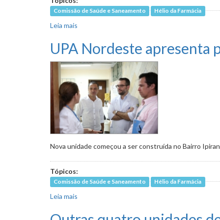
Tópicos:
Comissão de Saúde e Saneamento
Hélio da Farmácia
Leia mais
sobre UPA Leste é qualificada como modelo de 
UPA Nordeste apresenta p
Nova unidade começou a ser construída no Bairro Ipiran
Tópicos:
Comissão de Saúde e Saneamento
Hélio da Farmácia
Leia mais
sobre UPA Nordeste apresenta problemas de 
Outras quatro unidades de