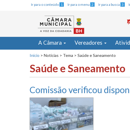
Ir para o conteúdo
1
Ir para o menu
2
Ir para a busca
3
A Câmara
Vereadores
Ativi
Início
>
Noticias
>
Tema
>
Saúde e Saneamento
Saúde e Saneamento
Comissão verificou dispon