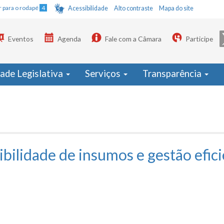
Ir para o rodapé
4
Acessibilidade
Alto contraste
Mapa do site
Eventos
Agenda
Fale com a Câmara
Participe
dade Legislativa
Serviços
Transparência
ibilidade de insumos e gestão efic