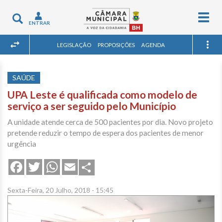
Togg
Toggle
ENTRAR
navig
navigation
LEGISLAÇÃO
PROPOSIÇÕES
AGENDA
SAÚDE
UPA Leste é qualificada como modelo de
serviço a ser seguido pelo Município
A unidade atende cerca de 500 pacientes por dia. Novo projeto
pretende reduzir o tempo de espera dos pacientes de menor
urgência
Share
Facebook
Twitter
WhatsApp
Email
Sexta-Feira, 20 Julho, 2018 - 15:45