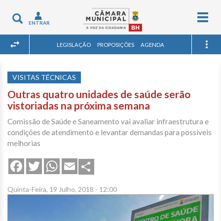
Togg
Toggle
ENTRAR
navig
navigation
LEGISLAÇÃO
PROPOSIÇÕES
AGENDA
VISITAS TÉCNICAS
Outras quatro unidades de saúde serão
vistoriadas na próxima semana
Comissão de Saúde e Saneamento vai avaliar infraestrutura e
condições de atendimento e levantar demandas para possíveis
melhorias
Share
Facebook
Twitter
WhatsApp
Email
Quinta-Feira, 19 Julho, 2018 - 12:00