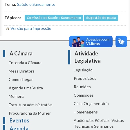
Tema:
Saúde e Saneamento
Tópicos:
Comissão de Saúde e Saneamento
Sugestão de pauta
Versão para impressão
A Câmara
Atividade
Legislativa
Entenda a Câmara
Legislação
Mesa Diretora
Proposições
Como chegar
Reuniões
Agende uma Visita
Comissões
Memória
Ciclo Orçamentário
Estrutura administrativa
Homenagens
Procuradoria da Mulher
Eventos
Audiências Públicas, Visitas
Técnicas e Seminários
Agenda