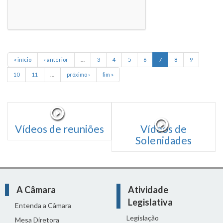
« início
‹ anterior
…
3
4
5
6
7
8
9
10
11
…
próximo ›
fim »
Vídeos de reuniões
Vídeos de
Solenidades
A Câmara
Atividade
Legislativa
Entenda a Câmara
Legislação
Mesa Diretora