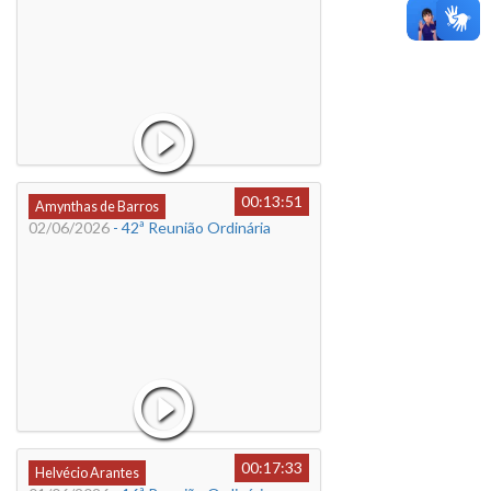
00:13:51
Amynthas de Barros
02/06/2026
- 42ª Reunião Ordinária
00:17:33
Helvécio Arantes