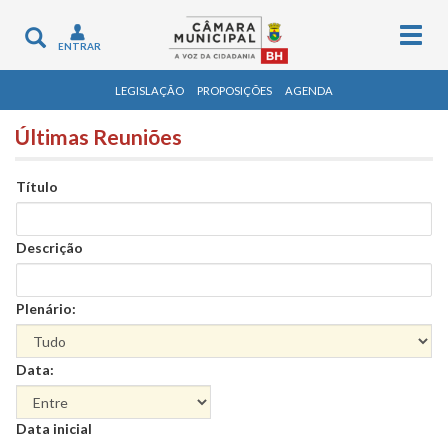
Togg
Toggle
ENTRAR
navig
navigation
LEGISLAÇÃO
PROPOSIÇÕES
AGENDA
Últimas Reuniões
Título
Descrição
Plenário:
Data:
Data
Data inicial