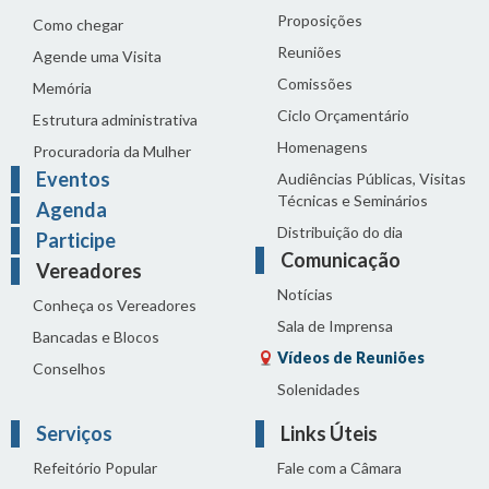
Proposições
Como chegar
Reuniões
Agende uma Visita
Comissões
Memória
Ciclo Orçamentário
Estrutura administrativa
Homenagens
Procuradoria da Mulher
Eventos
Audiências Públicas, Visitas
Técnicas e Seminários
Agenda
Distribuição do dia
Participe
Comunicação
Vereadores
Notícias
Conheça os Vereadores
Sala de Imprensa
Bancadas e Blocos
Vídeos de Reuniões
Conselhos
Solenidades
Serviços
Links Úteis
Refeitório Popular
Fale com a Câmara