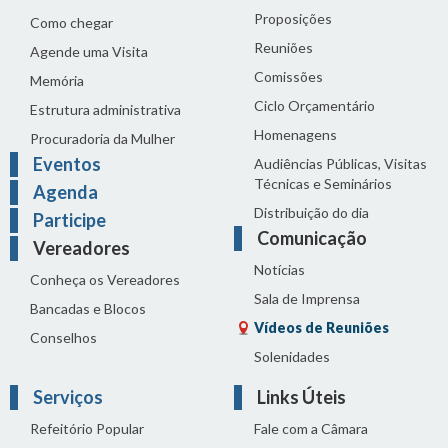
Proposições
Como chegar
Reuniões
Agende uma Visita
Comissões
Memória
Ciclo Orçamentário
Estrutura administrativa
Homenagens
Procuradoria da Mulher
Eventos
Audiências Públicas, Visitas
Técnicas e Seminários
Agenda
Distribuição do dia
Participe
Comunicação
Vereadores
Notícias
Conheça os Vereadores
Sala de Imprensa
Bancadas e Blocos
Vídeos de Reuniões
Conselhos
Solenidades
Serviços
Links Úteis
Refeitório Popular
Fale com a Câmara