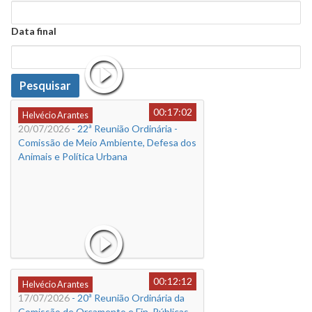
Data
Data final
Data
Pesquisar
00:17:02
Helvécio Arantes
20/07/2026
- 22ª Reunião Ordinária -
Comissão de Meio Ambiente, Defesa dos
Animais e Política Urbana
00:12:12
Helvécio Arantes
17/07/2026
- 20ª Reunião Ordinária da
Comissão de Orçamento e Fin. Públicas.