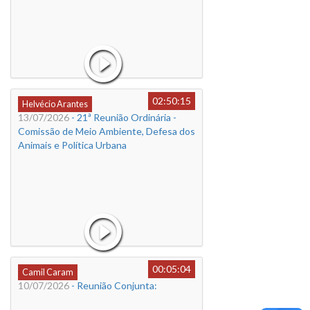
02:50:15
Helvécio Arantes
13/07/2026
- 21ª Reunião Ordinária -
Comissão de Meio Ambiente, Defesa dos
Animais e Política Urbana
00:05:04
Camil Caram
10/07/2026
- Reunião Conjunta: