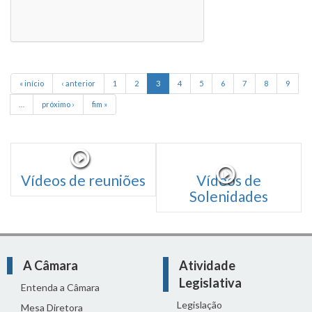
« início
‹ anterior
1
2
3
4
5
6
7
8
9
…
próximo ›
fim »
Vídeos de reuniões
Vídeos de
Solenidades
A Câmara
Atividade
Legislativa
Entenda a Câmara
Legislação
Mesa Diretora