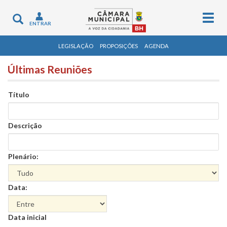
Togg
Toggle
ENTRAR
navig
navigation
LEGISLAÇÃO
PROPOSIÇÕES
AGENDA
Últimas Reuniões
Título
Descrição
Plenário:
Data:
Data
Data inicial