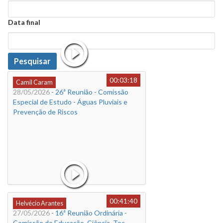
Data
Data final
Data
Pesquisar
00:03:18
Camil Caram
28/05/2026
- 26ª Reunião - Comissão
Especial de Estudo - Águas Pluviais e
Prevenção de Riscos
00:41:40
Helvécio Arantes
27/05/2026
- 16ª Reunião Ordinária -
Comissão de Educação, Ciência, Tec.,