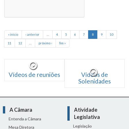
« início
‹ anterior
…
4
5
6
7
8
9
10
11
12
…
próximo ›
fim »
Vídeos de reuniões
Vídeos de
Solenidades
A Câmara
Atividade
Legislativa
Entenda a Câmara
Legislação
Mesa Diretora