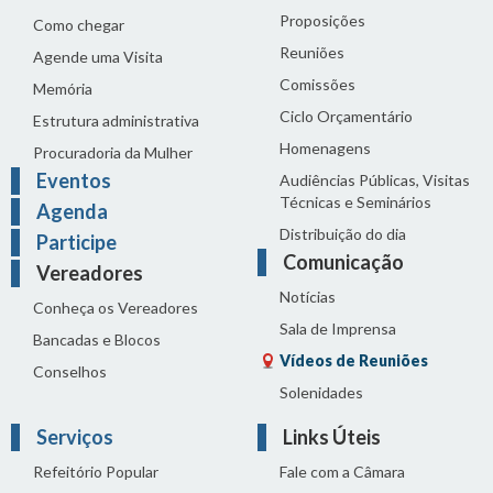
Proposições
Como chegar
Reuniões
Agende uma Visita
Comissões
Memória
Ciclo Orçamentário
Estrutura administrativa
Homenagens
Procuradoria da Mulher
Eventos
Audiências Públicas, Visitas
Técnicas e Seminários
Agenda
Distribuição do dia
Participe
Comunicação
Vereadores
Notícias
Conheça os Vereadores
Sala de Imprensa
Bancadas e Blocos
Vídeos de Reuniões
Conselhos
Solenidades
Serviços
Links Úteis
Refeitório Popular
Fale com a Câmara