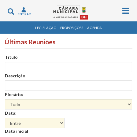
Togg
Toggle
ENTRAR
navig
navigation
LEGISLAÇÃO
PROPOSIÇÕES
AGENDA
Últimas Reuniões
Título
Descrição
Plenário:
Data:
Data
Data inicial