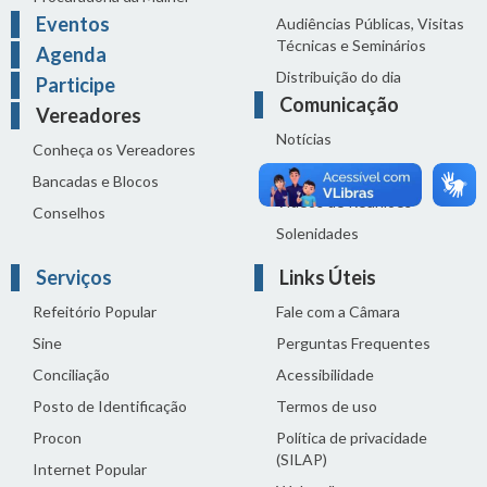
Eventos
Audiências Públicas, Visitas
Técnicas e Seminários
Agenda
Distribuição do dia
Participe
Comunicação
Vereadores
Notícias
Conheça os Vereadores
Sala de Imprensa
Bancadas e Blocos
Vídeos de Reuniões
Conselhos
Solenidades
Serviços
Links Úteis
Refeitório Popular
Fale com a Câmara
Sine
Perguntas Frequentes
Conciliação
Acessibilidade
Posto de Identificação
Termos de uso
Procon
Política de privacidade
(SILAP)
Internet Popular