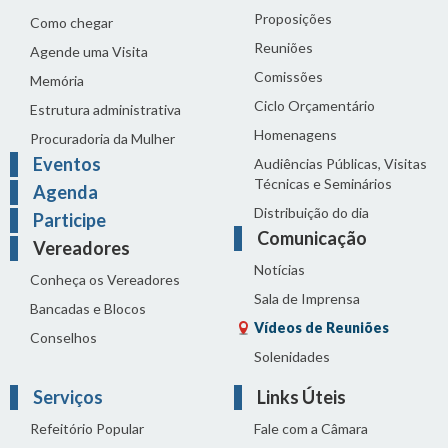
Proposições
Como chegar
Reuniões
Agende uma Visita
Comissões
Memória
Ciclo Orçamentário
Estrutura administrativa
Homenagens
Procuradoria da Mulher
Eventos
Audiências Públicas, Visitas
Técnicas e Seminários
Agenda
Distribuição do dia
Participe
Comunicação
Vereadores
Notícias
Conheça os Vereadores
Sala de Imprensa
Bancadas e Blocos
Vídeos de Reuniões
Conselhos
Solenidades
Serviços
Links Úteis
Refeitório Popular
Fale com a Câmara