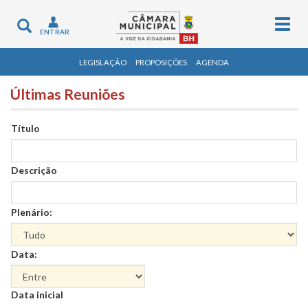
Togg
Toggle
ENTRAR
navig
navigation
LEGISLAÇÃO
PROPOSIÇÕES
AGENDA
Últimas Reuniões
Título
Descrição
Plenário:
Data:
Data
Data inicial