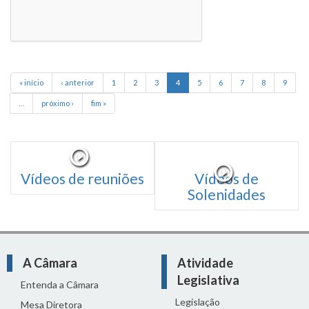
« início
‹ anterior
1
2
3
4
5
6
7
8
9
…
próximo ›
fim »
Vídeos de reuniões
Vídeos de
Solenidades
A Câmara
Atividade
Legislativa
Entenda a Câmara
Legislação
Mesa Diretora