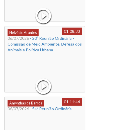
01:08:33
Helvécio Arantes
06/07/2026
- 20ª Reunião Ordinária -
Comissão de Meio Ambiente, Defesa dos
Animais e Política Urbana
01:11:44
Amynthas de Barros
06/07/2026
- 54ª Reunião Ordinária