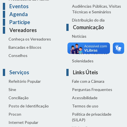
Eventos
Audiências Públicas, Visitas
Técnicas e Seminários
Agenda
Distribuição do dia
Participe
Comunicação
Vereadores
Notícias
Conheça os Vereadores
Sala de Imprensa
Bancadas e Blocos
Vídeos de Reuniões
Conselhos
Solenidades
Serviços
Links Úteis
Refeitório Popular
Fale com a Câmara
Sine
Perguntas Frequentes
Conciliação
Acessibilidade
Posto de Identificação
Termos de uso
Procon
Política de privacidade
(SILAP)
Internet Popular