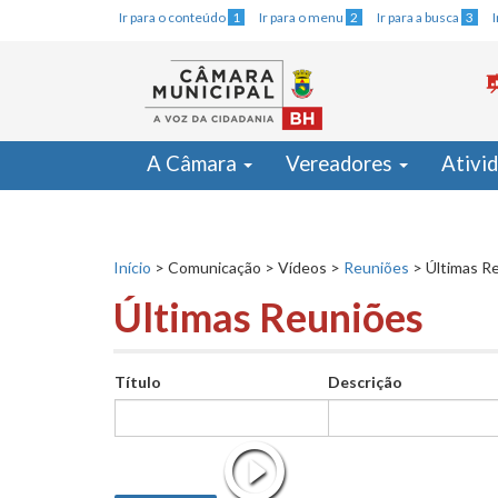
Ir para o conteúdo
1
Ir para o menu
2
Ir para a busca
3
A Câmara
Vereadores
Ativi
Início
>
Comunicação
>
Vídeos
>
Reuniões
>
Últimas R
Últimas Reuniões
Título
Descrição