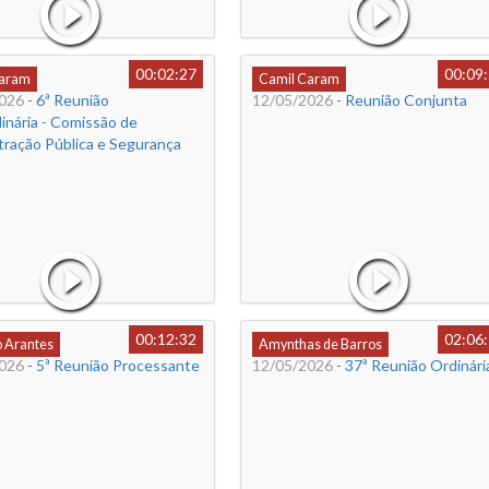
00:02:27
00:09
Caram
Camil Caram
026
- 6ª Reunião
12/05/2026
- Reunião Conjunta
inária - Comissão de
tração Pública e Segurança
00:12:32
02:06
o Arantes
Amynthas de Barros
026
- 5ª Reunião Processante
12/05/2026
- 37ª Reunião Ordinári