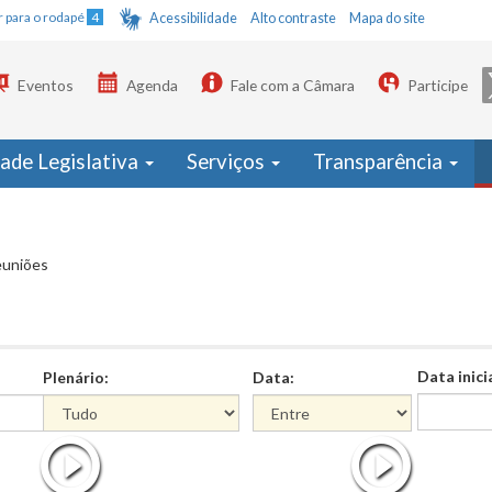
Ir para o rodapé
4
Acessibilidade
Alto contraste
Mapa do site
Eventos
Agenda
Fale com a Câmara
Participe
dade Legislativa
Serviços
Transparência
euniões
Data inici
Plenário:
Data:
Data
Data