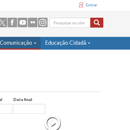
Entrar
Formulário
de busca
Comunicação
Educação Cidadã
al
Data final
Data