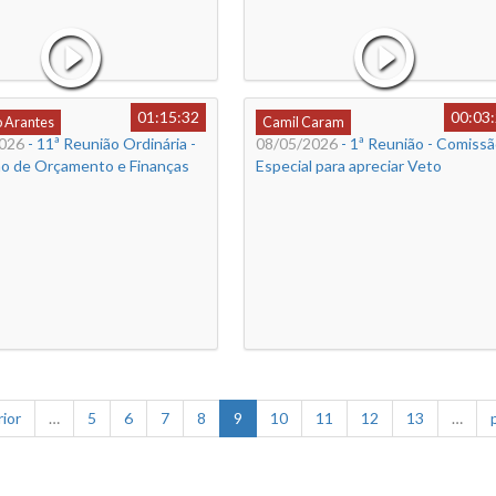
01:15:32
00:03
o Arantes
Camil Caram
026
- 11ª Reunião Ordinária -
08/05/2026
- 1ª Reunião - Comiss
o de Orçamento e Finanças
Especial para apreciar Veto
rior
…
5
6
7
8
9
10
11
12
13
…