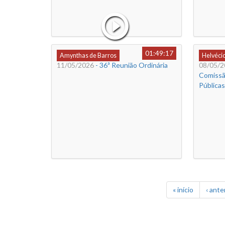
01:49:17
Amynthas de Barros
Helvéci
11/05/2026
- 36ª Reunião Ordinária
08/05/2
Comissã
Públicas
« início
‹ ante