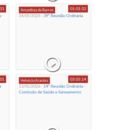
:31
01:01:32
Amynthas de Barros
 -
14/05/2026
- 39ª Reunião Ordinária
:01
03:05:14
Helvécio Arantes
a
13/05/2026
- 14ª Reunião Ordinária -
Comissão de Saúde e Saneamento