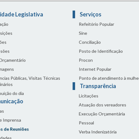
idade Legislativa
Serviços
lação
Refeitório Popular
sições
Sine
ões
Conciliação
sões
Posto de Identificação
 Orçamentário
Procon
nagens
Internet Popular
cias Públicas, Visitas Técnicas
Ponto de atendimento à mulhe
inários
Transparência
buição do dia
Licitações
unicação
Atuação dos vereadores
as
Execução Orçamentária
de Imprensa
Pessoal
s de Reuniões
Verba Indenizatória
idades