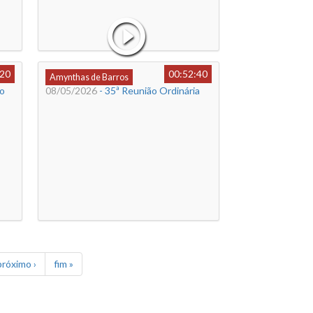
:20
00:52:40
Amynthas de Barros
ão
08/05/2026
- 35ª Reunião Ordinária
próximo ›
fim »