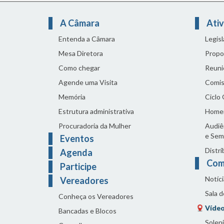
A Câmara
Ativ
Entenda a Câmara
Legis
Mesa Diretora
Propo
Como chegar
Reuni
Agende uma Visita
Comis
Memória
Ciclo
Estrutura administrativa
Home
Procuradoria da Mulher
Audiên
e Sem
Eventos
Distri
Agenda
Com
Participe
Notíci
Vereadores
Sala 
Conheça os Vereadores
Vídeo
Bancadas e Blocos
Solen