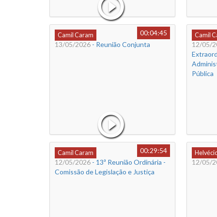
00:04:45
Camil Caram
Camil 
13/05/2026
- Reunião Conjunta
12/05/2
Extraord
Adminis
Pública
00:29:54
Camil Caram
Helvéci
12/05/2026
- 13ª Reunião Ordinária -
12/05/2
Comissão de Legislação e Justiça