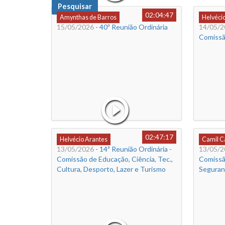
Pesquisar
02:04:47
Amynthas de Barros
Helvéci
15/05/2026
- 40ª Reunião Ordinária
14/05/2
Comissã
02:47:17
Helvécio Arantes
Camil 
13/05/2026
- 14ª Reunião Ordinária -
13/05/2
Comissão de Educação, Ciência, Tec.,
Comissã
Cultura, Desporto, Lazer e Turismo
Seguran