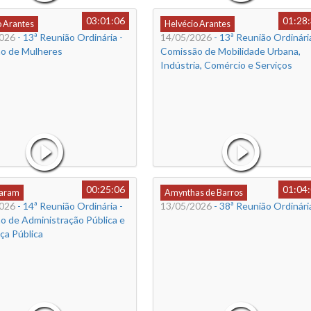
03:01:06
01:28
o Arantes
Helvécio Arantes
026
- 13ª Reunião Ordinária -
14/05/2026
- 13ª Reunião Ordinária
o de Mulheres
Comissão de Mobilidade Urbana,
Indústria, Comércio e Serviços
00:25:06
01:04
Caram
Amynthas de Barros
026
- 14ª Reunião Ordinária -
13/05/2026
- 38ª Reunião Ordinári
o de Administração Pública e
ça Pública