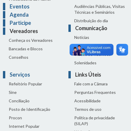
Eventos
Audiências Públicas, Visitas
Técnicas e Seminários
Agenda
Distribuição do dia
Participe
Comunicação
Vereadores
Notícias
Conheça os Vereadores
Sala de Imprensa
Bancadas e Blocos
Vídeos de Reuniões
Conselhos
Solenidades
Serviços
Links Úteis
Refeitório Popular
Fale com a Câmara
Sine
Perguntas Frequentes
Conciliação
Acessibilidade
Posto de Identificação
Termos de uso
Procon
Política de privacidade
(SILAP)
Internet Popular