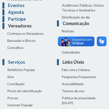
Eventos
Audiências Públicas, Visitas
Técnicas e Seminários
Agenda
Distribuição do dia
Participe
Comunicação
Vereadores
Notícias
Conheça os Vereadores
Sala de Imprensa
Bancadas e Blocos
Vídeos de Reuniões
Conselhos
Solenidades
Serviços
Links Úteis
Refeitório Popular
Fale com a Câmara
Sine
Perguntas Frequentes
Conciliação
Acessibilidade
Posto de Identificação
Termos de uso
Procon
Política de privacidade
(SILAP)
Internet Popular