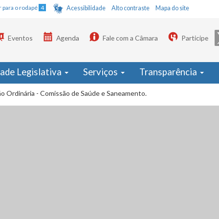
Ir para o rodapé
4
Acessibilidade
Alto contraste
Mapa do site
Eventos
Agenda
Fale com a Câmara
Participe
dade Legislativa
Serviços
Transparência
ão Ordinária - Comissão de Saúde e Saneamento.