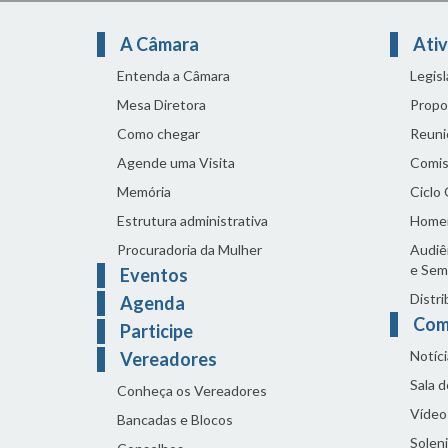
A Câmara
Ativ
Entenda a Câmara
Legis
Mesa Diretora
Propo
Como chegar
Reuni
Agende uma Visita
Comis
Memória
Ciclo
Estrutura administrativa
Home
Procuradoria da Mulher
Audiên
e Sem
Eventos
Distri
Agenda
Com
Participe
Notíci
Vereadores
Sala 
Conheça os Vereadores
Vídeo
Bancadas e Blocos
Solen