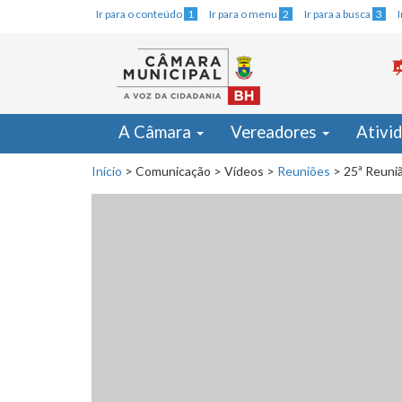
Ir para o conteúdo
1
Ir para o menu
2
Ir para a busca
3
A Câmara
Vereadores
Ativi
Início
>
Comunicação
>
Vídeos
>
Reuniões
>
25ª Reuni