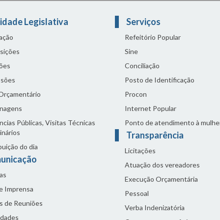
idade Legislativa
Serviços
lação
Refeitório Popular
sições
Sine
ões
Conciliação
sões
Posto de Identificação
 Orçamentário
Procon
nagens
Internet Popular
cias Públicas, Visitas Técnicas
Ponto de atendimento à mulhe
inários
Transparência
buição do dia
Licitações
unicação
Atuação dos vereadores
as
Execução Orçamentária
de Imprensa
Pessoal
s de Reuniões
Verba Indenizatória
idades