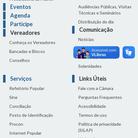
Eventos
Audiências Públicas, Visitas
Técnicas e Seminários
Agenda
Distribuição do dia
Participe
Comunicação
Vereadores
Notícias
Conheça os Vereadores
Sala de Imprensa
Bancadas e Blocos
Vídeos de Reuniões
Conselhos
Solenidades
Serviços
Links Úteis
Refeitório Popular
Fale com a Câmara
Sine
Perguntas Frequentes
Conciliação
Acessibilidade
Posto de Identificação
Termos de uso
Procon
Política de privacidade
(SILAP)
Internet Popular