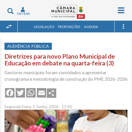
Togg
Toggle
ENTRAR
navig
navigation
LEGISLAÇÃO
PROPOSIÇÕES
AGENDA
AUDIÊNCIA PÚBLICA
Diretrizes para novo Plano Municipal de
Educação em debate na quarta-feira (3)
Gestores municipais foram convidados a apresentar
cronograma e metodologia de construção do PME 2026-2036
Share
Facebook
Twitter
WhatsApp
Email
Segunda-Feira, 1 Junho, 2026 - 11:45