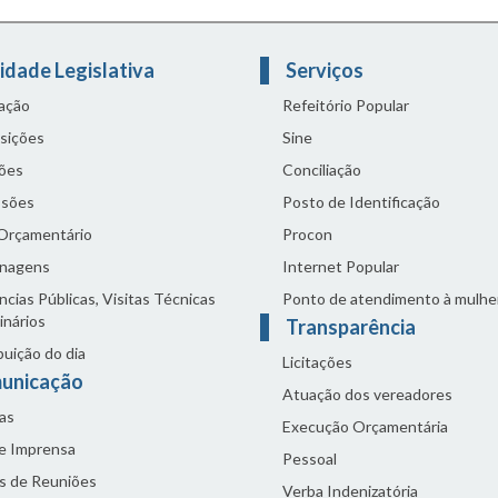
idade Legislativa
Serviços
lação
Refeitório Popular
sições
Sine
ões
Conciliação
sões
Posto de Identificação
 Orçamentário
Procon
nagens
Internet Popular
cias Públicas, Visitas Técnicas
Ponto de atendimento à mulhe
inários
Transparência
buição do dia
Licitações
unicação
Atuação dos vereadores
as
Execução Orçamentária
de Imprensa
Pessoal
s de Reuniões
Verba Indenizatória