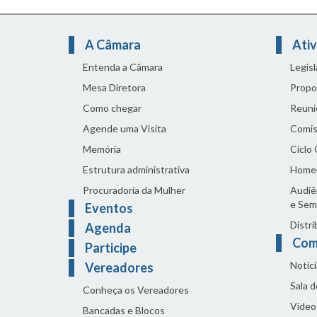
A Câmara
Ativ
Entenda a Câmara
Legis
Mesa Diretora
Propo
Como chegar
Reuni
Agende uma Visita
Comis
Memória
Ciclo
Estrutura administrativa
Home
Procuradoria da Mulher
Audiên
e Sem
Eventos
Distri
Agenda
Com
Participe
Notíci
Vereadores
Sala 
Conheça os Vereadores
Vídeo
Bancadas e Blocos