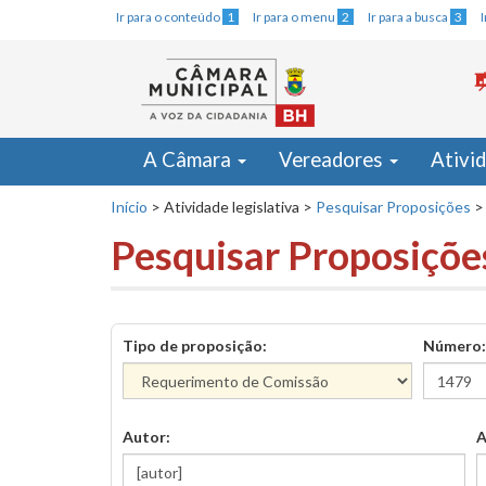
Ir para o conteúdo
1
Ir para o menu
2
Ir para a busca
3
A Câmara
Vereadores
Ativi
Início
>
Atividade legislativa
>
Pesquisar Proposições
>
Pesquisar Proposiçõe
Tipo de proposição:
Número:
Autor:
A