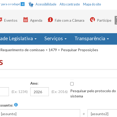
Ir para o rodapé
4
Acessibilidade
Alto contraste
Mapa do site
Eventos
Agenda
Fale com a Câmara
Participe
dade Legislativa
Serviços
Transparência
Requerimento de comissao
>
1479
>
Pesquisar Proposições
s
Ano:
Pesquisar pelo protocolo do
(Ex: 1234)
(Ex: 2016)
sistema
ssunto:
e