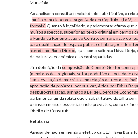
Município.
Ao analisar a constitucionalidade do substitutivo, a rela
“
muito bem elaborada, organizada em Capítulos (I a V), e
formais”.
Quanto à legalidade, a parlamentar afirma que 
muitos aspectos, superior ao texto original em termos de
o Fundo da Regeneração do Centro, com previsão de rec
para qualificação do espaço público e habitações de inter
atende ao Plano Diretor
, que, como salienta Flávia Borja
de natureza econômica e as contrapartidas.
Já a definição da
composição do Comitê Gestor com repre
(membros das regionais, setor produtivo e sociedade civil
“uma evolução democrática em relação ao texto original”
aprovação de projetos, por sua vez, é tida por Flávia Bo
desburocratização, alinhado à Lei de Liberdade Econômic
parlamentar ainda relata que o substitutivo detalha com m
os instrumentos essenciais nele previstos, como os incen
Direito de Construir.
Relatoria
Apesar de não ser membro efetivo da CLJ, Flávia Borja fo