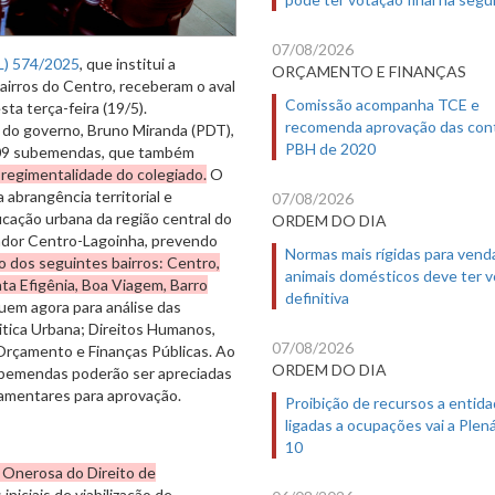
07/08/2026
PL) 574/2025
, que institui a
ORÇAMENTO E FINANÇAS
irros do Centro, receberam o aval
Comissão acompanha TCE e
ta terça-feira (19/5).
recomenda aprovação das con
r do governo, Bruno Miranda (PDT),
PBH de 2020
 109 subemendas, que também
e regimentalidade do colegiado.
O
 abrangência territorial e
07/08/2026
cação urbana da região central do
ORDEM DO DIA
mador Centro-Lagoinha, prevendo
Normas mais rígidas para vend
ão dos seguintes bairros: Centro,
animais domésticos deve ter 
nta Efigênia, Boa Viagem, Barro
definitiva
em agora para análise das
tica Urbana; Direitos Humanos,
07/08/2026
Orçamento e Finanças Públicas. Ao
ORDEM DO DIA
subemendas poderão ser apreciadas
lamentares para aprovação.
Proibição de recursos a entid
ligadas a ocupações vai a Plená
10
 Onerosa do Direito de
iciais de viabilização de