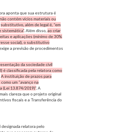
tora aponta que sua estrutura é
 não contém vícios materiais ou
o
substitutivo, além de legal é, “em
 sistemática”
. Além disso,
ao criar
eitas e aplicações (mínimo de 30%
esse social), o substitutivo
, exige a previsão de procedimentos
sentação da sociedade civil
) é classificada pela relatora como
.
A instituição de prazos para
rja como um “avanço na
a (Lei 13.874/2019)”
. A
ais clareza que o projeto original
tivos fiscais e a Transferência do
i designada relatora pelo