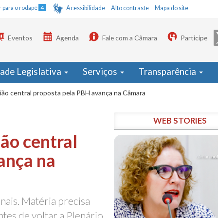
Ir para o rodapé
4
Acessibilidade
Alto contraste
Mapa do site
Eventos
Agenda
Fale com a Câmara
Participe
dade Legislativa
Serviços
Transparência
gião central proposta pela PBH avança na Câmara
WEB STORIES
ão central
ança na
ais. Matéria precisa
ntes de voltar a Plenário