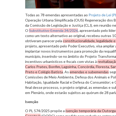
Todas as 78 emendas apresentadas ao
Projeto de Lei (
Operação Urbana Simplificada (OUS) Regeneração dos Ba
da Comissão de Legislação e Justiça (CLJ), em reunião nes
O
Substitutivo-Emenda 34/2026
, apresentado pelo líde
como um texto alternativo ao original, recebeu outras
obtiveram parecer pela
constitucionalidade, legalidade 
projeto, apresentado pelo Poder Executivo, visa ampliar a
implantar novos instrumentos para promoção da requalifi
município, inserindo-se no âmbito do Projeto Transfor
incentivos urbanísticos e fiscais com vistas à
revitalizaç
Carlos Prates, Bonfim, Lagoinha, Concórdia, Floresta, Sa
Preto e Colégio Batista
. As
emendas e subemendas
segu
Comissões de Meio Ambiente, Defesa dos Animais e Poli
Habitação, Igualdade Racial e Defesa do Consumidor; e 
final desse processo, o projeto original, as emendas e 
em Plenário, onde estarão sujeitos ao quórum de 28 par
Isenção
O PL 574/2025 propõe a
isenção temporária da Outorga
Construir
(OODC) como medida para reduzir os entraves in