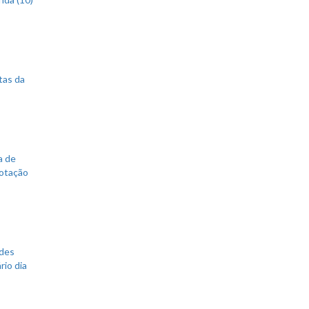
tas da
a de
votação
ades
rio dia