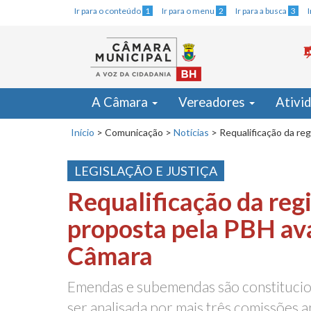
Ir para o conteúdo
1
Ir para o menu
2
Ir para a busca
3
A Câmara
Vereadores
Ativi
Início
>
Comunicação
>
Notícias
>
Requalificação da re
LEGISLAÇÃO E JUSTIÇA
Requalificação da regi
proposta pela PBH av
Câmara
Emendas e subemendas são constitucion
ser analisada por mais três comissões a