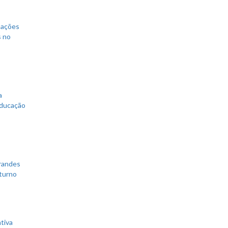
mações
s no
a
educação
grandes
 turno
tiva