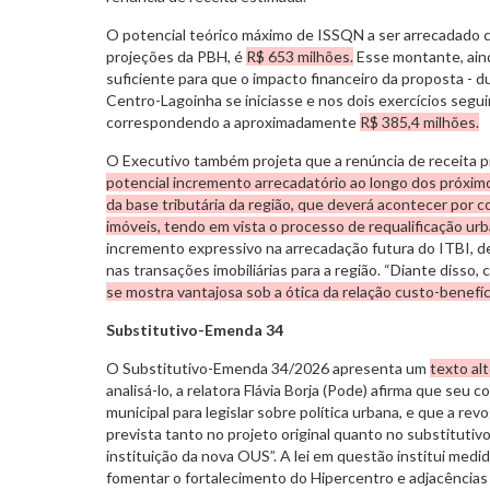
O potencial teórico máximo de ISSQN a ser arrecadado
projeções da PBH, é
R$ 653 milhões.
Esse montante, aind
suficiente para que o impacto financeiro da proposta - 
Centro-Lagoinha se iniciasse e nos dois exercícios seguin
correspondendo a aproximadamente
R$ 385,4 milhões.
O Executivo também projeta que a renúncia de receita 
potencial incremento arrecadatório ao longo dos próxim
da base tributária da região, que deverá acontecer por c
imóveis, tendo em vista o processo de requalificação ur
incremento expressivo na arrecadação futura do ITBI, 
nas transações imobiliárias para a região. “Diante disso,
se mostra vantajosa sob a ótica da relação custo-benefíc
Substitutivo-Emenda 34
O Substitutivo-Emenda 34/2026 apresenta um
texto alt
analisá-lo, a relatora Flávia Borja (Pode) afirma que seu
municipal para legislar sobre política urbana, e que a re
prevista tanto no projeto original quanto no substitutiv
instituição da nova OUS”. A lei em questão institui medid
fomentar o fortalecimento do Hipercentro e adjacências 