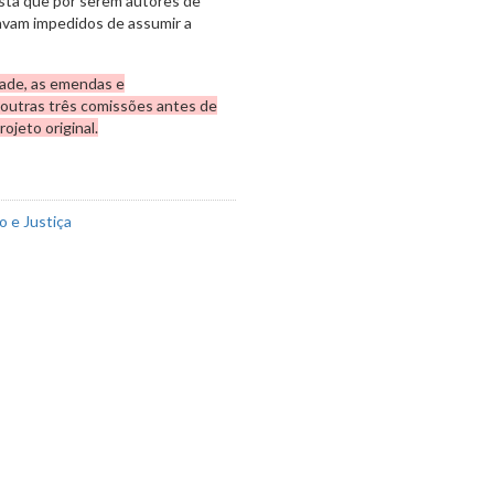
sta que por serem autores de
vam impedidos de assumir a
dade, as emendas e
outras três comissões antes de
ojeto original.