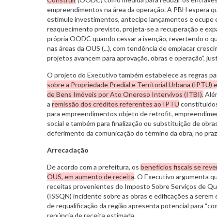
empreendimentos na área da operação. A PBH espera que
estimule investimentos, antecipe lançamentos e ocupe
reaquecimento previsto, projeta-se a recuperação e exp
própria OODC quando cessar a isenção, revertendo o qu
nas áreas da OUS (...), com tendência de emplacar cres
projetos avancem para aprovação, obras e operação”, justi
O projeto do Executivo também estabelece as regras pa
sobre a Propriedade Predial e Territorial Urbana (IPTU)
de Bens Imóveis por Ato Oneroso Intervivos (ITBI).
Além
a
remissão dos créditos referentes ao IPTU
constituído
para empreendimentos objeto de retrofit, empreendimen
social e também para finalização ou substituição de obr
deferimento da comunicação do término da obra, no pra
Arrecadação
De acordo com a prefeitura, os
benefícios fiscais se reve
OUS, em aumento de receita
. O Executivo argumenta qu
receitas provenientes do Imposto Sobre Serviços de Qu
(ISSQN) incidente sobre as obras e edificações a serem
de requalificação da região apresenta potencial para “c
renúncia de receita estimada.