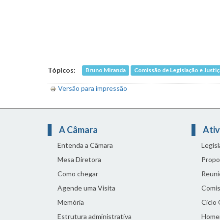
Tópicos:
Bruno Miranda
Comissão de Legislação e Justiç
Versão para impressão
A Câmara
Ativ
Entenda a Câmara
Legis
Mesa Diretora
Propo
Como chegar
Reuni
Agende uma Visita
Comis
Memória
Ciclo
Estrutura administrativa
Home