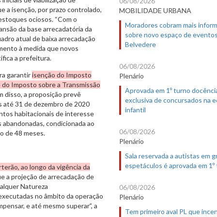
06/08/2026
 a isenção, por prazo controlado,
MOBILIDADE URBANA
 estoques ociosos. “Com o
Moradores cobram mais infor
ansão da base arrecadatória da
sobre novo espaço de evento
adro atual de baixa arrecadação
Belvedere
cimento à medida que novos
fica a prefeitura.
06/08/2026
ra garantir
isenção do Imposto
Plenário
 e do Imposto sobre a Transmissão
Aprovada em 1º turno docênci
 disso, a proposição prevê
exclusiva de concursados na 
s até 31 de dezembro de 2020
infantil
tos habitacionais de interesse
as abandonadas, condicionada ao
06/08/2026
zo de 48 meses.
Plenário
Sala reservada a autistas em 
espetáculos é aprovada em 1º
rterão, ao longo da vigência da
e a projeção de arrecadação de
alquer Natureza
06/08/2026
 executadas no âmbito da operação
Plenário
ompensar, e até mesmo superar”, a
Tem primeiro aval PL que incen