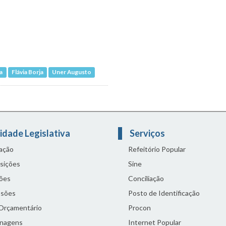
a
Flávia Borja
Uner Augusto
idade Legislativa
Serviços
lação
Refeitório Popular
sições
Sine
ões
Conciliação
sões
Posto de Identificação
 Orçamentário
Procon
nagens
Internet Popular