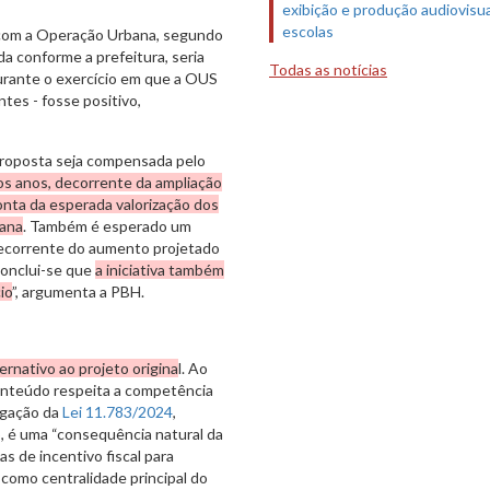
exibição e produção audiovisua
escolas
 com a Operação Urbana, segundo
a conforme a prefeitura, seria
Todas as notícias
durante o exercício em que a OUS
tes - fosse positivo,
proposta seja compensada pelo
os anos, decorrente da ampliação
onta da esperada valorização dos
bana
. Também é esperado um
decorrente do aumento projetado
 conclui-se que
a iniciativa também
io
”, argumenta a PBH.
ernativo ao projeto origina
l. Ao
 conteúdo respeita a competência
vogação da
Lei 11.783/2024
,
o, é uma “consequência natural da
as de incentivo fiscal para
como centralidade principal do