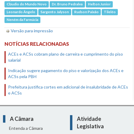
Cláudio do Mundo Novo
Dr. Bruno Pedralva
Helton Junior
Leonardo Ângelo
Sargento Jalyson
Rudson Paixão
Tileléo
Neném da Farmácia
Versão para impressão
NOTÍCIAS RELACIONADAS
ACEs e ACSs cobram plano de carreira e cumprimento do piso
salarial
Indicação sugere pagamento do piso e valorização dos ACEs e
ACSs pela PBH
Prefeitura justifica cortes em adicional de insalubridade de ACEs
e ACSs
A Câmara
Atividade
Legislativa
Entenda a Câmara