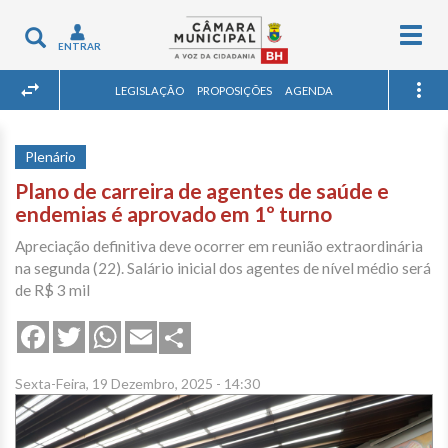
Togg
Toggle
ENTRAR
navig
navigation
LEGISLAÇÃO
PROPOSIÇÕES
AGENDA
Plenário
Plano de carreira de agentes de saúde e
endemias é aprovado em 1º turno
Apreciação definitiva deve ocorrer em reunião extraordinária
na segunda (22). Salário inicial dos agentes de nível médio será
de R$ 3 mil
Share
Facebook
Twitter
WhatsApp
Email
Sexta-Feira, 19 Dezembro, 2025 - 14:30