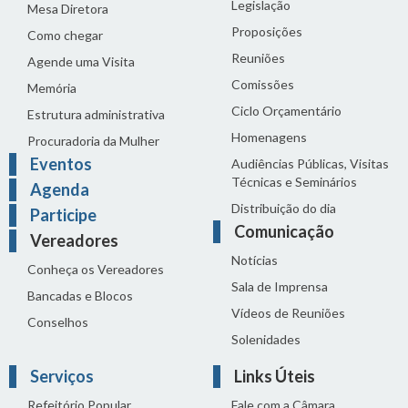
Legislação
Mesa Diretora
Proposições
Como chegar
Reuniões
Agende uma Visita
Comissões
Memória
Ciclo Orçamentário
Estrutura administrativa
Homenagens
Procuradoria da Mulher
Eventos
Audiências Públicas, Visitas
Técnicas e Seminários
Agenda
Distribuição do dia
Participe
Comunicação
Vereadores
Notícias
Conheça os Vereadores
Sala de Imprensa
Bancadas e Blocos
Vídeos de Reuniões
Conselhos
Solenidades
Serviços
Links Úteis
Refeitório Popular
Fale com a Câmara