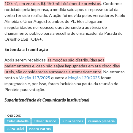
100 mil, em vez dos R$ 450 mil inicialmente previstos
. Conforme
noticiado pela imprensa, a medida saiu após o repasse total da
verba ter sido realizado. A ação foi movida pelos vereadores Pablo
Almeida e Uner Augusto, ambos do PL. Eles alegaram
irregularidades no repasse, questionando a ausência de
chamamento público para a escolha do organizador da Parada do
Orgulho LGBTQIA+.
Entenda a tramitação
Após serem recebidas,
as moções são distribuídas aos
parlamentares e, caso não sejam impugnadas em até cinco dias
úteis, são consideradas aprovadas automaticamente
. No entanto,
tanto a
Moção 117/2025
quanto a
Moção 120/2025
foram
impugnadas e, por isso, foram incluídas na pauta da reunião do
Plenário para votação.
Superintendência de Comunicação Institucional
Tópicos:
Cida Falabella
Edmar Branco
Juhlia Santos
reunião plenária
Luiza Dulci
Pedro Patrus