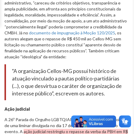
administrativo, “careceu de critérios objetivos, transparência e
ampla publicidade, em afronta aos princípios constitucionais da
legalidade, moralidade, impessoalidade e eficiência”. Assim, a
convalidação, por meio da moção de apoio, a um ato administrativo
“potencialmente ilegal” poderia comprometer a credibilidade da
CMBH. Já no
documento de impugnação à Moção 120/2025
, os
autores alegam que o repasse de R$ 450 mil ao Cellos-MG sem
licitação ou chamamento público constitui “aparente desvio de
finalidade na aplicação de recursos públicos”. Também criticam
atuação “ideológica" da entidade:
“A organização Cellos-MG possui histórico de
atuação vinculado a pautas político-partidárias
(...), o que desvirtua o caráter de organização de
interesse público”, escrevem os autores.
Ação judicial
A 26ª Parada do Orgulho LGBTQIAPN+ de Belo Horizonte foi alvo
de uma liminar divulgada no dia 17 de julho, dois dias antes do
evento. A
ação judicial restringiu o repasse da verba da PBH em R$