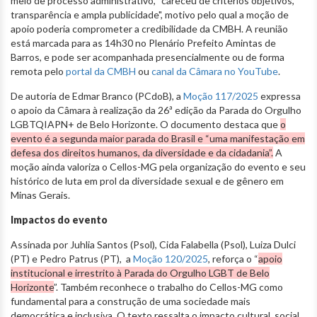
meio de processo administrativo, “careceu de critérios objetivos,
transparência e ampla publicidade", motivo pelo qual a moção de
apoio poderia comprometer a credibilidade da CMBH. A reunião
está marcada para as 14h30 no Plenário Prefeito Amintas de
Barros, e pode ser acompanhada presencialmente ou de forma
remota pelo
portal da CMBH
ou
canal da Câmara no YouTube
.
De autoria de Edmar Branco (PCdoB), a
Moção 117/2025
expressa
o apoio da Câmara à realização da 26ª edição da Parada do Orgulho
LGBTQIAPN+ de Belo Horizonte. O documento destaca que
o
evento é a segunda maior parada do Brasil e “uma manifestação em
defesa dos direitos humanos, da diversidade e da cidadania”.
A
moção ainda valoriza o Cellos-MG pela organização do evento e seu
histórico de luta em prol da diversidade sexual e de gênero em
Minas Gerais.
Impactos do evento
Assinada por Juhlia Santos (Psol), Cida Falabella (Psol), Luiza Dulci
(PT) e Pedro Patrus (PT), a
Moção 120/2025
, reforça o “
apoio
institucional e irrestrito à Parada do Orgulho LGBT de Belo
Horizonte
”. Também reconhece o trabalho do Cellos-MG como
fundamental para a construção de uma sociedade mais
democrática e inclusiva. O texto ressalta o impacto cultural, social