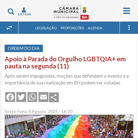
Togg
Toggle
ENTRAR
navig
navigation
LEGISLAÇÃO
PROPOSIÇÕES
AGENDA
ORDEM DO DIA
Apoio à Parada do Orgulho LGBTQIA+ em
pauta na segunda (11)
Após serem impugnadas, moções que defendem o evento e a
importância de sua realização em BH podem ser votadas
Share
Facebook
Twitter
WhatsApp
Email
Sexta-Feira, 8 Agosto, 2025 - 16:30