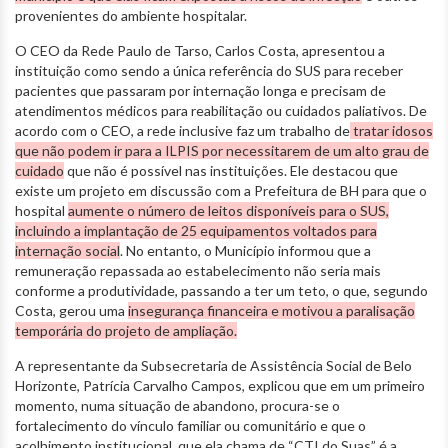
provenientes do ambiente hospitalar.
O CEO da Rede Paulo de Tarso, Carlos Costa, apresentou a
instituição como sendo a única referência do SUS para receber
pacientes que passaram por internação longa e precisam de
atendimentos médicos para reabilitação ou cuidados paliativos. De
acordo com o CEO, a rede inclusive faz um trabalho de
tratar idosos
que não podem ir para a ILPIS por necessitarem de um alto grau de
cuidado
que não é possível nas instituições. Ele destacou que
existe um projeto em discussão com a Prefeitura de BH para que o
hospital
aumente o número de leitos disponíveis para o SUS,
incluindo a implantação de 25 equipamentos voltados para
internação social
. No entanto, o Município informou que a
remuneração repassada ao estabelecimento não seria mais
conforme a produtividade, passando a ter um teto, o que, segundo
Costa, gerou uma
insegurança financeira e motivou a paralisação
temporária do projeto de ampliação.
A representante da Subsecretaria de Assistência Social de Belo
Horizonte, Patrícia Carvalho Campos, explicou que em um primeiro
momento, numa situação de abandono, procura-se o
fortalecimento do vínculo familiar ou comunitário e que o
acolhimento institucional, que ela chama de “CTI do Suas” é a