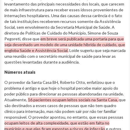
levantamento das principais necessidades dos locais, que carecem
de mais infraestrutura para receber esses idosos provenientes de
internações hospitalares. Uma das causas dessa carência é o fato
de tais instituições receberem recursos somente da Assistência
Social, sem envolvimento da Secretaria Municipal de Saúde. A
diretora de Políticas de Cuidado do Município, Simone de Souza
Pegoreti, disse que
em breve será publicada uma portaria para que
seja desenhado um modelo de uma unidade híbrida de cuidado, que
engloba Saúde e Assistência Social.
Loíde sugeriu que seja marcada
uma reunião com o secretário municipal de saúde para levar as
questões levantadas durante a audiência.
Números atuais
O provedor da Santa Casa BH, Roberto Otto, enfatizou que o
problema é antigo e que hoje o hospital percebe maior apoio do
poder público para direcionar as pessoas abandonadas na unidade.
Atualmente,
16 pacientes ocupam leitos sociais na Santa Casa,
que
são destinados a esses casos de pessoas que não tem quadro
clínico para internação, mas não podem sair por não ter familiar
responsável. O provedor apontou, no entanto, que essas pessoas
ocupam leitos de alta complexidade, que estão em falta no
município e que elas ficam expostas a riscos de infecção
e outros