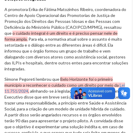
A promotora Erika de Fátima Matozinhos Ribeiro, coordenadora do
Centro de Apoio Operacional das Promotorias de Justiça de
Promoção dos Direitos das Pessoas Idosas e das Pessoas com
Deficiência do Ministério Público (CAOIPCD/MPMG), ressaltou
que
o cuidado integral é um direito e é preciso pensar nele de
forma ampla.
Para ela, a normativa atual sobre o assunto é muito
setorizada e o diálogo entre as diferentes áreas é difícil. Ela
informou que o órgão formou um grupo de trabalho e vem
dialogando com diversos atores como assistência social, gestores
das ILPIs e hospitais, dentre outros entes para encontrar soluções
integradas.
Simone Pegoreti lembrou que
Belo Horizonte foi o primeiro
município a reconhecer o cuidado como um direito por meio da
Lei
11.751/2024
,
alinhando-se à legislação federal. A representante do
Executivo disse que em breve será publicada uma portaria que vai
trazer uma responsabilidade, a princípio entre Saúde e Assistência
Social, para a criação de um modelo de unidade híbrida de cuidado.
A partir disso serão angariados recursos e os órgãos envolvidos
terão 90 dias para apresentar o projeto piloto. A convidada disse
que o objetivo é experimentar uma solução inédita e, em caso de
sucesso, replicá-la, e que espera que tudo seja feito em menos de