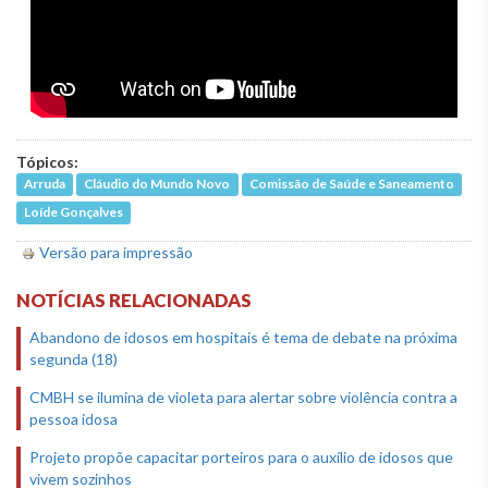
Tópicos:
Arruda
Cláudio do Mundo Novo
Comissão de Saúde e Saneamento
Loíde Gonçalves
Versão para impressão
NOTÍCIAS RELACIONADAS
Abandono de idosos em hospitais é tema de debate na próxima
segunda (18)
CMBH se ilumina de violeta para alertar sobre violência contra a
pessoa idosa
Projeto propõe capacitar porteiros para o auxílio de idosos que
vivem sozinhos