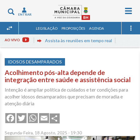
Togg
Toggle
ENTRAR
navig
navigation
LEGISLAÇÃO
PROPOSIÇÕES
AGENDA
AO VIVO
Assista às reuniões em tempo real
IDOSOS DESAMPARADOS
Acolhimento pós-alta depende de
integração entre saúde e assistência social
Intenção é ampliar política de cuidados e ter condições para
acolher idosos desamparados que precisam de moradia e
atenção diária
Share
Facebook
Twitter
WhatsApp
Email
Segunda-Feira, 18 Agosto, 2025 - 19:30