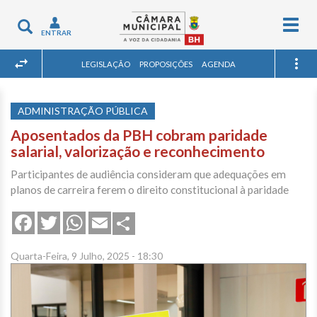
Togg
Toggle
ENTRAR
navig
navigation
LEGISLAÇÃO
PROPOSIÇÕES
AGENDA
ADMINISTRAÇÃO PÚBLICA
Aposentados da PBH cobram paridade
salarial, valorização e reconhecimento
Participantes de audiência consideram que adequações em
planos de carreira ferem o direito constitucional à paridade
Share
Facebook
Twitter
WhatsApp
Email
Quarta-Feira, 9 Julho, 2025 - 18:30