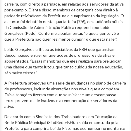
carreira, com direito à paridade, em relação aos servidores da ativa,
por exemplo. Diante disso, membros da categoria com direito à
paridade reivindicam da Prefeitura o cumprimento da legislação. O
assunto foi debatido nesta quarta-feira (7/6), em audiência pública
da Comissão de Administração Pública requerida por Loíde
Gonçalves (Pode). Conforme a parlamentar, “o que a gente vê é
que a Prefeitura não quer realmente cumprir o que está na lei”.
Loíde Gonçalves criticou as iniciativas da PBH que garantiram
descompasso entre remunerações de professores da ativa e
aposentados. “Essas manobras que eles realizam para prejudicar
uma classe que tanto lutou, que tanto cuidou da nossa educação,
são muito tristes.”
A Prefeitura promoveu uma série de mudanças no plano de carreira
de professores, incluindo alterações nos níveis que a compõem.
Tais alterações fizeram com que se iniciasse um descompasso
entre proventos de inativos e a remuneração de servidores da
ativa.
De acordo com o Sindicato dos Trabalhadores em Educação da
Rede Pública Municipal (SindRede-BH), a saída encontrada pela
Prefeitura para cumprir a Lei do Piso, mas economizar no montante