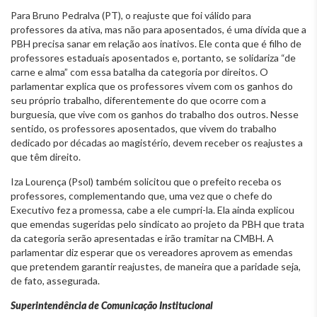
Para Bruno Pedralva (PT), o reajuste que foi válido para
professores da ativa, mas não para aposentados, é uma dívida que a
PBH precisa sanar em relação aos inativos. Ele conta que é filho de
professores estaduais aposentados e, portanto, se solidariza “de
carne e alma” com essa batalha da categoria por direitos. O
parlamentar explica que os professores vivem com os ganhos do
seu próprio trabalho, diferentemente do que ocorre com a
burguesia, que vive com os ganhos do trabalho dos outros. Nesse
sentido, os professores aposentados, que vivem do trabalho
dedicado por décadas ao magistério, devem receber os reajustes a
que têm direito.
Iza Lourença (Psol) também solicitou que o prefeito receba os
professores, complementando que, uma vez que o chefe do
Executivo fez a promessa, cabe a ele cumpri-la. Ela ainda explicou
que emendas sugeridas pelo sindicato ao projeto da PBH que trata
da categoria serão apresentadas e irão tramitar na CMBH. A
parlamentar diz esperar que os vereadores aprovem as emendas
que pretendem garantir reajustes, de maneira que a paridade seja,
de fato, assegurada.
Superintendência de Comunicação Institucional