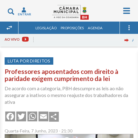
Togg
Toggle
ENTRAR
navig
navigation
LEGISLAÇÃO
PROPOSIÇÕES
AGENDA
AO VIVO
Assista
LUTA POR DIREITOS
Professores aposentados com direito à
paridade exigem cumprimento da lei
De acordo com a categoria, PBH descumpre as leis ao não
assegurar a inativos o mesmo reajuste dos trabalhadores da
ativa
Share
Facebook
Twitter
WhatsApp
Email
Quarta-Feira, 7 Junho, 2023 - 21:30