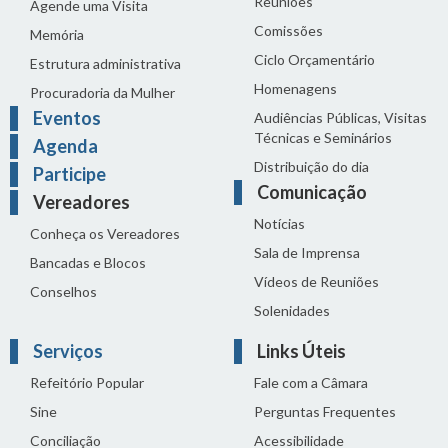
Reuniões
Agende uma Visita
Comissões
Memória
Ciclo Orçamentário
Estrutura administrativa
Homenagens
Procuradoria da Mulher
Eventos
Audiências Públicas, Visitas
Técnicas e Seminários
Agenda
Distribuição do dia
Participe
Comunicação
Vereadores
Notícias
Conheça os Vereadores
Sala de Imprensa
Bancadas e Blocos
Vídeos de Reuniões
Conselhos
Solenidades
Serviços
Links Úteis
Refeitório Popular
Fale com a Câmara
Sine
Perguntas Frequentes
Conciliação
Acessibilidade