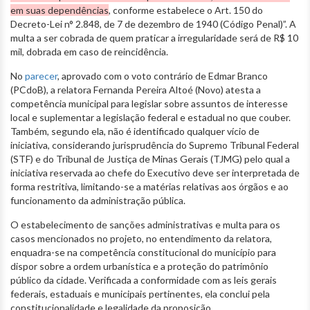
em suas dependências
, conforme estabelece o Art. 150 do
Decreto-Lei n° 2.848, de 7 de dezembro de 1940 (Código Penal)”. A
multa a ser cobrada de quem praticar a irregularidade será de R$ 10
mil, dobrada em caso de reincidência.
No
parecer
, aprovado com o voto contrário de Edmar Branco
(PCdoB), a relatora Fernanda Pereira Altoé (Novo) atesta a
competência municipal para legislar sobre assuntos de interesse
local e suplementar a legislação federal e estadual no que couber.
Também, segundo ela, não é identificado qualquer vício de
iniciativa, considerando jurisprudência do Supremo Tribunal Federal
(STF) e do Tribunal de Justiça de Minas Gerais (TJMG) pelo qual a
iniciativa reservada ao chefe do Executivo deve ser interpretada de
forma restritiva, limitando-se a matérias relativas aos órgãos e ao
funcionamento da administração pública.
O estabelecimento de sanções administrativas e multa para os
casos mencionados no projeto, no entendimento da relatora,
enquadra-se na competência constitucional do município para
dispor sobre a ordem urbanística e a proteção do patrimônio
público da cidade. Verificada a conformidade com as leis gerais
federais, estaduais e municipais pertinentes, ela conclui pela
constitucionalidade e legalidade da proposição.