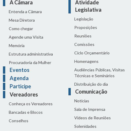
A Câmara
Atividade
Legislativa
Entenda a Câmara
Legislação
Mesa Diretora
Proposições
Como chegar
Reuniões
Agende uma Visita
Comissões
Memória
Ciclo Orçamentário
Estrutura administrativa
Homenagens
Procuradoria da Mulher
Eventos
Audiências Públicas, Visitas
Técnicas e Seminários
Agenda
Distribuição do dia
Participe
Comunicação
Vereadores
Notícias
Conheça os Vereadores
Sala de Imprensa
Bancadas e Blocos
Vídeos de Reuniões
Conselhos
Solenidades