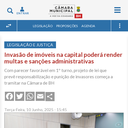
Togg
Toggle
ENTRAR
navig
navigation
LEGISLAÇÃO
PROPOSIÇÕES
AGENDA
LEGISLAÇÃO E JUSTIÇA
Invasão de imóveis na capital poderá render
multas e sanções administrativas
Com parecer favorável em 1º turno, projeto de lei que
prevê responsabilização e punição de invasores começa a
tramitar na Câmara de BH
Share
Facebook
Twitter
WhatsApp
Email
Terça-Feira, 10 Junho, 2025 - 15:45