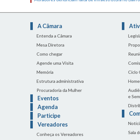
A Câmara
Ativ
Entenda a Câmara
Legis
Mesa Diretora
Propo
Como chegar
Reuni
Agende uma Visita
Comis
Memória
Ciclo
Estrutura administrativa
Home
Procuradoria da Mulher
Audiên
e Sem
Eventos
Distri
Agenda
Com
Participe
Notíci
Vereadores
Sala 
Conheça os Vereadores