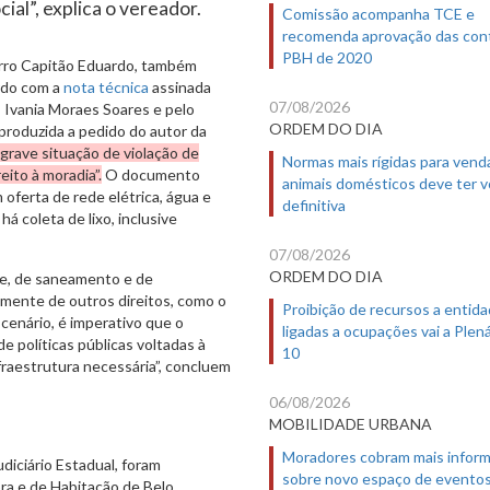
ial”, explica o vereador.
Comissão acompanha TCE e
recomenda aprovação das con
PBH de 2020
irro Capitão Eduardo, também
rdo com a
nota técnica
assinada
07/08/2026
as Ivania Moraes Soares e pelo
ORDEM DO DIA
 produzida a pedido do autor da
rave situação de violação de
Normas mais rígidas para vend
eito à moradia”.
O documento
animais domésticos deve ter 
ferta de rede elétrica, água e
definitiva
á coleta de lixo, inclusive
07/08/2026
ORDEM DO DIA
te, de saneamento e de
mente de outros direitos, como o
Proibição de recursos a entid
cenário, é imperativo que o
ligadas a ocupações vai a Plená
 políticas públicas voltadas à
10
nfraestrutura necessária”, concluem
06/08/2026
MOBILIDADE URBANA
Moradores cobram mais infor
iciário Estadual, foram
sobre novo espaço de evento
ra e de Habitação de Belo