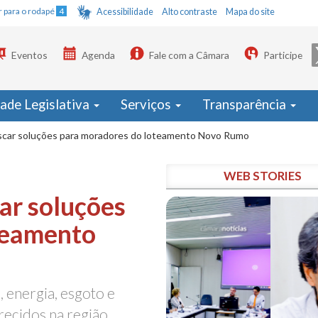
Ir para o rodapé
4
Acessibilidade
Alto contraste
Mapa do site
Eventos
Agenda
Fale com a Câmara
Participe
dade Legislativa
Serviços
Transparência
car soluções para moradores do loteamento Novo Rumo
WEB STORIES
ar soluções
teamento
 energia, esgoto e
recidos na região