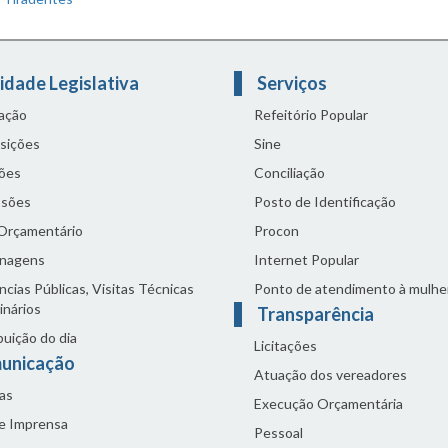
idade Legislativa
Serviços
lação
Refeitório Popular
sições
Sine
ões
Conciliação
sões
Posto de Identificação
 Orçamentário
Procon
nagens
Internet Popular
cias Públicas, Visitas Técnicas
Ponto de atendimento à mulhe
inários
Transparência
buição do dia
Licitações
unicação
Atuação dos vereadores
as
Execução Orçamentária
de Imprensa
Pessoal