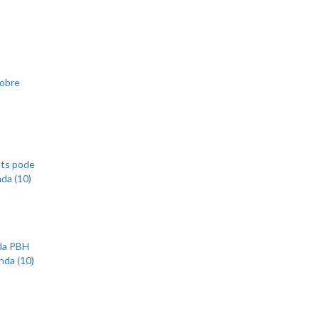
sobre
ets pode
nda (10)
 da PBH
nda (10)