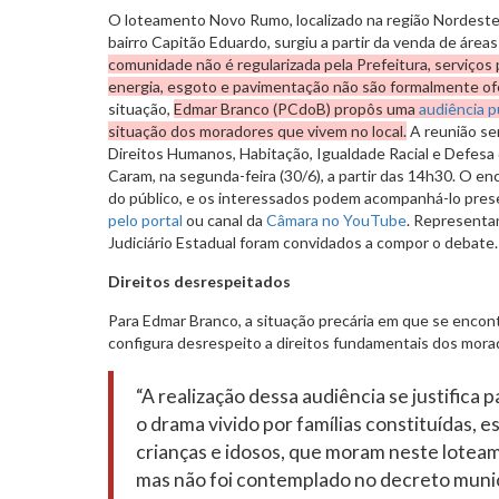
O loteamento Novo Rumo, localizado na região Nordeste
bairro Capitão Eduardo, surgiu a partir da venda de áreas
comunidade não é regularizada pela Prefeitura, serviços
energia, esgoto e pavimentação não são formalmente ofe
situação,
Edmar Branco (PCdoB) propôs uma
audiência p
situação dos moradores que vivem no local.
A reunião se
Direitos Humanos, Habitação, Igualdade Racial e Defesa
Caram, na segunda-feira (30/6), a partir das 14h30. O en
do público, e os interessados podem acompanhá-lo pres
pelo portal
ou canal da
Câmara no YouTube
. Representa
Judiciário Estadual foram convidados a compor o debate
Direitos desrespeitados
Para Edmar Branco, a situação precária em que se enco
configura desrespeito a direitos fundamentais dos mora
“A realização dessa audiência se justifica 
o drama vivido por famílias constituídas, 
crianças e idosos, que moram neste loteam
mas não foi contemplado no decreto muni