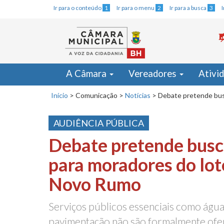
Ir para o conteúdo
1
Ir para o menu
2
Ir para a busca
3
A Câmara
Vereadores
Ativi
Início
>
Comunicação
>
Notícias
>
Debate pretende bus
AUDIÊNCIA PÚBLICA
Debate pretende busc
para moradores do lo
Novo Rumo
Serviços públicos essenciais como água,
pavimentação não são formalmente ofe