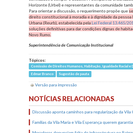
Horizonte (Urbel) e representantes da comunidade tamb
Para orientar a discussão, o requerimento propõe que
se
direito constitucional à moradia e à dignidade da pessoa
Urbana (Reurb), estabelecida pela
Lei Federal 13.465/20
soluções definitivas para dar condições dignas de habi
Novo Rumo.
Superintendência de Comunicação Institucional
Tópicos:
Comissão de Direitos Humanos, Habitação, Igualdade Racial 
Edmar Branco
Sugestão de pauta
Versão para impressão
NOTÍCIAS RELACIONADAS
Discussão aponta caminhos para regularização da Vila
Famílias da Vila Maria e Vila Esperança querem garanti
Moradores denunciam falta de infraestrutura no Bairr