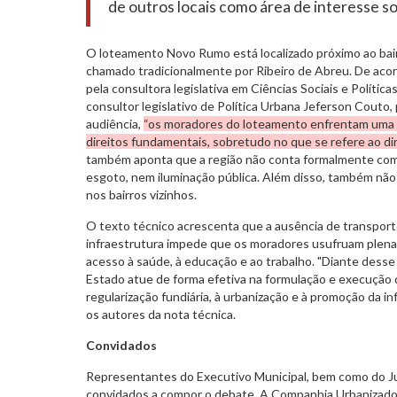
de outros locais como área de interesse soc
O loteamento Novo Rumo está localizado próximo ao ba
chamado tradicionalmente por Ribeiro de Abreu. De aco
pela consultora legislativa em Ciências Sociais e Polític
consultor legislativo de Política Urbana Jeferson Couto,
audiência,
“os moradores do loteamento enfrentam uma g
direitos fundamentais, sobretudo no que se refere ao dir
também aponta que a região não conta formalmente com o
esgoto, nem iluminação pública. Além disso, também não h
nos bairros vizinhos.
O texto técnico acrescenta que a ausência de transpor
infraestrutura impede que os moradores usufruam plena
acesso à saúde, à educação e ao trabalho. "Diante desse 
Estado atue de forma efetiva na formulação e execução de
regularização fundiária, à urbanização e à promoção da i
os autores da nota técnica.
Convidados
Representantes do Executivo Municipal, bem como do Jud
convidados a compor o debate. A Companhia Urbanizado