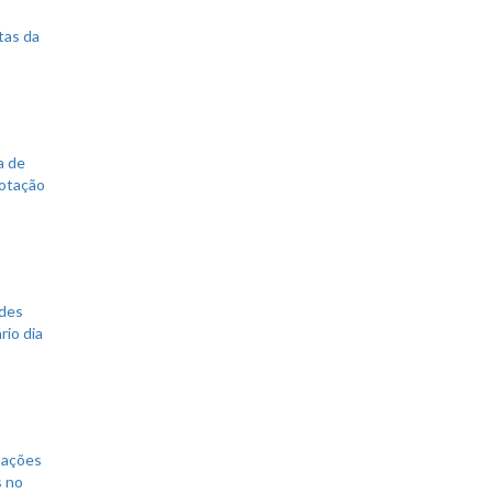
tas da
a de
votação
ades
rio dia
mações
s no