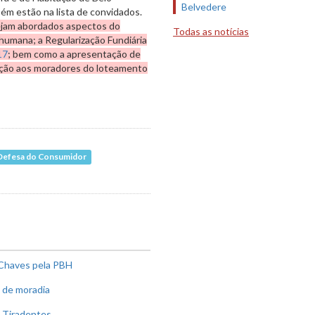
Belvedere
ém estão na lista de convidados.
jam abordados aspectos do
Todas as notícias
 humana; a Regularização Fundiária
17
; bem como a apresentação de
tação aos moradores do loteamento
e Defesa do Consumidor
 Chaves pela PBH
a de moradia
o Tiradentes