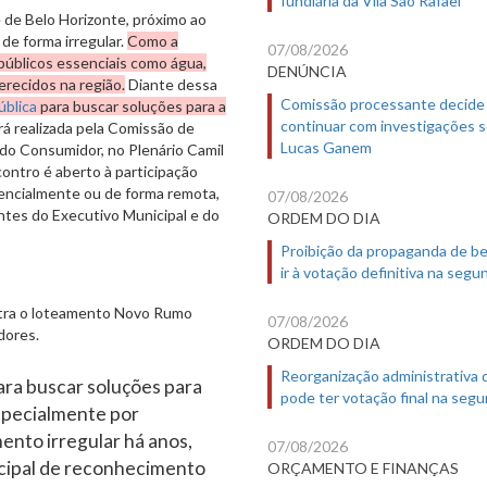
 de Belo Horizonte, próximo ao
 de forma irregular.
Como a
07/08/2026
 públicos essenciais como água,
DENÚNCIA
recidos na região.
Diante dessa
Comissão processante decide
ública
para buscar soluções para a
continuar com investigações 
rá realizada pela Comissão de
Lucas Ganem
 do Consumidor, no Plenário Camil
contro é aberto à participação
encialmente ou de forma remota,
07/08/2026
ntes do Executivo Municipal e do
ORDEM DO DIA
.
Proibição da propaganda de b
ir à votação definitiva na segu
ntra o loteamento Novo Rumo
07/08/2026
dores.
ORDEM DO DIA
Reorganização administrativa
para buscar soluções para
pode ter votação final na segu
especialmente por
ento irregular há anos,
07/08/2026
cipal de reconhecimento
ORÇAMENTO E FINANÇAS