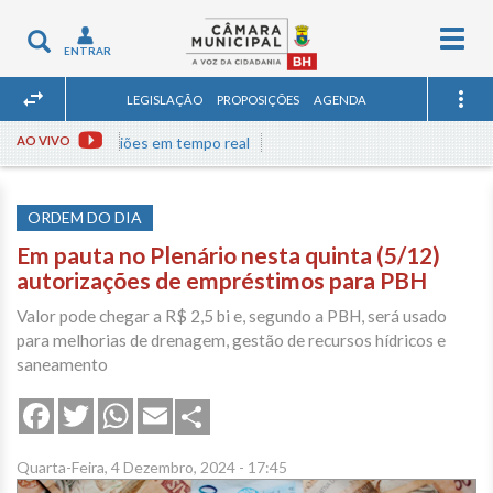
Togg
Toggle
ENTRAR
navig
navigation
LEGISLAÇÃO
PROPOSIÇÕES
AGENDA
ssista às reuniões em tempo real
AO VIVO
ORDEM DO DIA
Em pauta no Plenário nesta quinta (5/12)
autorizações de empréstimos para PBH
Valor pode chegar a R$ 2,5 bi e, segundo a PBH, será usado
para melhorias de drenagem, gestão de recursos hídricos e
saneamento
Share
Facebook
Twitter
WhatsApp
Email
Quarta-Feira, 4 Dezembro, 2024 - 17:45