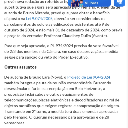
prevê nova redação ao referido artigo, obteve uma emenda
substitutiva que agora será apreciada pelo Plenário. A emenda de
autoria de Bruno Miranda, prevê que, para obter o benefício
disposto na
Lei 9.074/2005
, deverão ser considerados os
parcelamentos do solo e as edificações existentes até 9 de
outubro de 2024, e não mais 31 de dezembro de 2024, como previa
o projeto do vereador Professor Claudiney Dulim (Avante).
Para que seja aprovado, o PL 974/2024 precisa do voto favorável
de 2/3 dos membros da Câmara. Em caso de aprovação, a medida
segue para sanção ou veto do Poder Executivo.
Outros assuntos
De autoria de Braulio Lara (Novo), o
Projeto de Lei 904/2024
também integra a pauta da reunião extraordinária. Buscando
desestimular o furto e a receptação em Belo Horizonte, a
proposição inclui cabos e outros equipamentos de
telecomunicações, placas eletrônicas e decodificadores no rol de
objetos metálicos que exigem registro e comprovação de origem.
Tramitando em 2º turno, a medida terá duas emendas apreciadas
pelo Plenário. O quórum necessário para aprovação é de 28
vereadores.