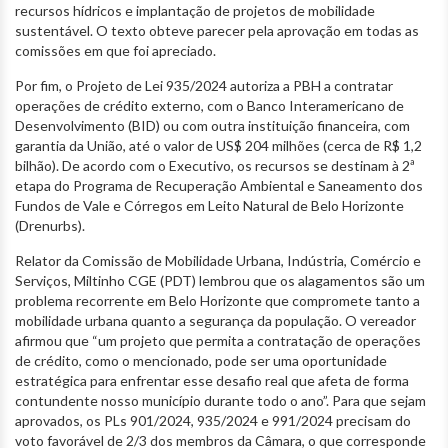
recursos hídricos e implantação de projetos de mobilidade
sustentável. O texto obteve parecer pela aprovação em todas as
comissões em que foi apreciado.
Por fim, o Projeto de Lei 935/2024 autoriza a PBH a contratar
operações de crédito externo, com o Banco Interamericano de
Desenvolvimento (BID) ou com outra instituição financeira, com
garantia da União, até o valor de US$ 204 milhões (cerca de R$ 1,2
bilhão). De acordo com o Executivo, os recursos se destinam à 2ª
etapa do Programa de Recuperação Ambiental e Saneamento dos
Fundos de Vale e Córregos em Leito Natural de Belo Horizonte
(Drenurbs).
Relator da Comissão de Mobilidade Urbana, Indústria, Comércio e
Serviços, Miltinho CGE (PDT) lembrou que os alagamentos são um
problema recorrente em Belo Horizonte que compromete tanto a
mobilidade urbana quanto a segurança da população. O vereador
afirmou que “um projeto que permita a contratação de operações
de crédito, como o mencionado, pode ser uma oportunidade
estratégica para enfrentar esse desafio real que afeta de forma
contundente nosso município durante todo o ano”. Para que sejam
aprovados, os PLs 901/2024, 935/2024 e 991/2024 precisam do
voto favorável de 2/3 dos membros da Câmara, o que corresponde