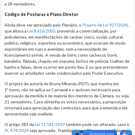
a 28 vereadores.
Código de Posturas e Plano Diretor
Ainda deve ser apreciado pelo Plenário, o
Projeto de Lei 927/2024
,
que altera a
Lei 8.616/2003
, prevendo a comercialização, por
ambulantes, em manifestações de caráter cívico, social, cultural,
político, religioso, esportivo ou econômico, que ocorram de modo
espontâneo em ruas e avenidas, sem a necessidade de
licenciamento prévio. A venda de itens como cachecol, boné,
bandeira, flâmula, chapéu em espuma, bichos de pelúcia, toalhas de
banho e faixas, deve ocorrer em ponto fixo. E os que pretenderem
exercer as atividades serão credenciados pelo Poder Executivo.
O projeto de autoria de Bruno Miranda (PDT), que tramita em
1º turno, não se aplica ao Carnaval e o quórum necessário para
aprovação da medida é de maioria dos membros da Câmara, ou seja,
21 vereadores. Caso obtenha os votos necessários, a proposição
retornará para apreciação das comissões, para que a emenda a ele
apresentada seja avaliada.
O artigo 383 da
Lei 11.181/2019
também pode ser alterado, caso o
PL 974/2024
seja aprovado. Tramitando em 2º turno, a medida que