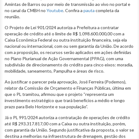
Amintas de Barros ou por meio de transmissão ao vivo no portal e
no canal da CMBH no
Youtube
. Confira a
pauta
completa da
reunião.
O Projeto de Lei 901/2024 autoriza a Prefeitura a contratar
operação de crédito até o limite de R$ 1.098.600.000,00 com a
Caixa Econômica Federal ou outra instituição financeira, seja ela
nacional ou internacional, com ou sem garantia da União. De acordo
com a proposição, os recursos serão aplicados em ações definidas
no Plano Plurianual de Ação Governamental (PPAG), com uma
subdivisão de direcionamento do crédito para cinco eixos: moradia,
mobilidade, saneamento, Pampulha e áreas de risco.
Ao justificar o parecer pela aprovação, José Ferreira (Podemos),
relator da Comissão de Orçamento e Finanças Públicas, última em
que o PL tramitou, afirmou que o projeto “representa um
investimento estratégico que trará benefícios a médio e longo
prazo para Belo Horizonte e sua população”.
Já o PL 991/2024 autoriza a contratação de operações de crédito
até R$ 293.317.817,00 com a Caixa ou outra instituição, porém,
com garantia da União. Segundo justificativa da proposta, o valor se
destina a melhorias na infraestrutura de drenagem, gestão dos