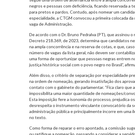
negros e pessoas com deficiência, ficando reservada a t
para pretos e pardos. Contudo, após nomear um candidato
especialidade, a CTGM convocou a primeira colocada da 
vaga de Administração.
De acordo com o Dr. Bruno Pedralva (PT), que assinou o
Decreto 218.369, de 2023, determina que candidatos 
na ampla concorrência e na reserva de cotas, e que, cas
número de vagas da lista geral, não devem ser contabiliz
uma forma de oportunizar que pessoas negras entrem n
justiça histórica-social com o povo negro no Brasil”, afir
Além disso, o critério de separação por especialidade pre
na ordem de nomeação, gerando insatisfação dos aprov
contato com o gabinete do parlamentar. “Fica claro que 
impossibilita uma maior quantidade de nomeações/conv
Esta imposição fere a isonomia do processo, prejudica o
desrespeita o instrumento vinculante convocatório da se
administração pública e principalmente incorre em uma il
no texto.
Como forma de reparar o erro apontado, a comissão sug
ou retifique a nomeação, passando a considerar a servid