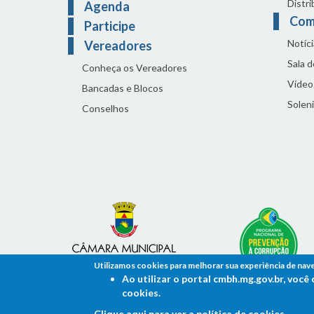
Distri
Agenda
Com
Participe
Notíci
Vereadores
Sala 
Conheça os Vereadores
Vídeo
Bancadas e Blocos
Solen
Conselhos
Utilizamos cookies para melhorar sua experiência de nav
Ao utilizar o portal cmbh.mg.gov.br, voc
cookies.
Clique aqui para ver a política de cookies