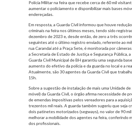
Polícia Militar na feira que recebe cerca de 60 mil visita
aumentar o policiamento e disponibilizar mais bases móve
endereçadas.
Em resposta, a Guarda Civil informou que houve redução 
criminais na feira nos últimos meses, tendo sido registr
dezembro de 2023 e, desde então, de zero a três ocorr
seguintes até o último registro enviado, referente ao mê
rua Carandaí até a Praça Sete, é monitorada por câmera
a Secretaria de Estado de Justiça e Segurança Pública, a P
Guarda Civil Municipal de BH garantiu uma segunda base 
aumento do efetivo da polícia e da guarda no local e a re
Atualmente, são 30 agentes da Guarda Civil que trabalha
15h.
Sobre a sugestão de instalação de mais uma Unidade de
móvel) da Guarda Civil, o órgão afirma necessidade de p
de emendas impositivas pelos vereadores para a aquisiç
trezentos mil reais. A guarda também sugeriu que seja c
dois patinetes motorizados (segways), no valor de 90 mil 
melhorar a mobilidade dos agentes na feira, conferindo m
dos profissionais.