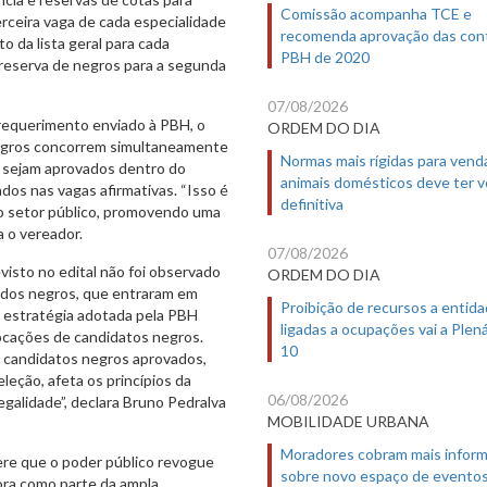
Comissão acompanha TCE e
erceira vaga de cada especialidade
recomenda aprovação das con
 da lista geral para cada
PBH de 2020
reserva de negros para a segunda
07/08/2026
 requerimento enviado à PBH, o
ORDEM DO DIA
negros concorrem simultaneamente
Normas mais rígidas para vend
o sejam aprovados dentro do
animais domésticos deve ter 
ados nas vagas afirmativas. “Isso é
definitiva
o setor público, promovendo uma
ma o vereador.
07/08/2026
visto no edital não foi observado
ORDEM DO DIA
ados negros, que entraram em
Proibição de recursos a entid
a estratégia adotada pela PBH
ligadas a ocupações vai a Plená
ocações de candidatos negros.
10
s candidatos negros aprovados,
leção, afeta os princípios da
06/08/2026
egalidade”, declara Bruno Pedralva
MOBILIDADE URBANA
Moradores cobram mais infor
ere que o poder público revogue
sobre novo espaço de evento
ora como parte da ampla