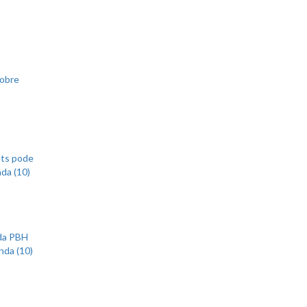
sobre
ets pode
nda (10)
 da PBH
nda (10)