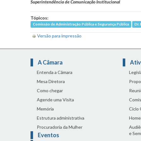
Superintendência de Comunicação Institucional
Tópicos:
Comissão de Administração Pública e Segurança Pública
Dr.
Versão para impressão
A Câmara
Ativ
Entenda a Câmara
Legis
Mesa Diretora
Propo
Como chegar
Reuni
Agende uma Visita
Comis
Memória
Ciclo
Estrutura administrativa
Home
Procuradoria da Mulher
Audiên
e Sem
Eventos