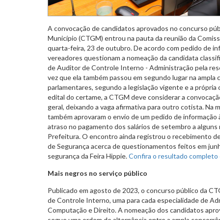
A convocação de candidatos aprovados no concurso públ
Município (CTGM) entrou na pauta da reunião da Comiss
quarta-feira, 23 de outubro. De acordo com pedido de in
vereadores questionam a nomeação da candidata classifi
de Auditor de Controle Interno - Administração pela res
vez que ela também passou em segundo lugar na ampla c
parlamentares, segundo a legislação vigente e a própri
edital do certame, a CTGM deve considerar a convocação
geral, deixando a vaga afirmativa para outro cotista. Na
também aprovaram o envio de um pedido de informação 
atraso no pagamento dos salários de setembro a alguns 
Prefeitura. O encontro ainda registrou o recebimento de
de Segurança acerca de questionamentos feitos em jun
segurança da Feira Hippie.
Confira o resultado completo 
Mais negros no serviço público
Publicado em agosto de 2023, o concurso público da CT
de Controle Interno, uma para cada especialidade de Adm
Computação e Direito. A nomeação dos candidatos aprov
segue uma ordem de alternância entre a ampla concorrên