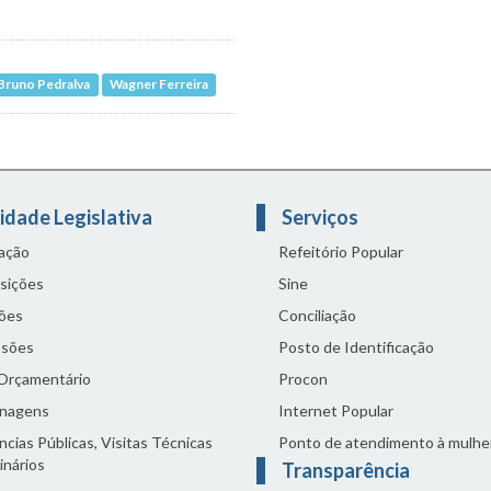
 Bruno Pedralva
Wagner Ferreira
idade Legislativa
Serviços
lação
Refeitório Popular
sições
Sine
ões
Conciliação
sões
Posto de Identificação
 Orçamentário
Procon
nagens
Internet Popular
cias Públicas, Visitas Técnicas
Ponto de atendimento à mulhe
inários
Transparência