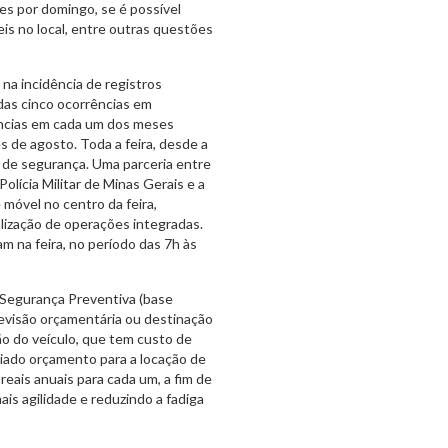
ntes por domingo, se é possível
is no local, entre outras questões
na incidência de registros
adas cinco ocorrências em
ências em cada um dos meses
s de agosto. Toda a feira, desde a
s de segurança. Uma parceria entre
olícia Militar de Minas Gerais e a
móvel no centro da feira,
alização de operações integradas.
m na feira, no período das 7h às
 Segurança Preventiva (base
revisão orçamentária ou destinação
ão do veículo, que tem custo de
riado orçamento para a locação de
reais anuais para cada um, a fim de
ais agilidade e reduzindo a fadiga