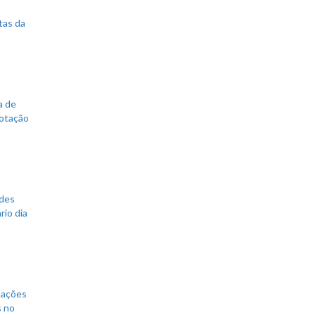
tas da
a de
votação
ades
rio dia
mações
s no