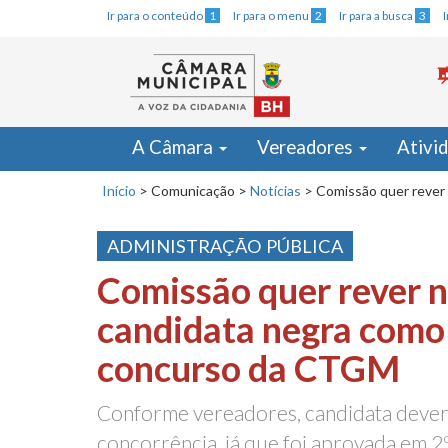
Ir para o conteúdo
1
Ir para o menu
2
Ir para a busca
3
A Câmara
Vereadores
Ativi
Início
>
Comunicação
>
Notícias
>
Comissão quer rever
ADMINISTRAÇÃO PÚBLICA
Comissão quer rever 
candidata negra como
concurso da CTGM
Conforme vereadores, candidata dever
concorrência, já que foi aprovada em 2