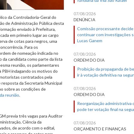
07/08/2026
ico da Controladoria-Geral do
DENÚNCIA
ão de Administração Pública desta
Comissão processante decide
formação enviado à Prefeitura,
continuar com investigações 
cada em primeiro lugar ao cargo
Lucas Ganem
erva de cotas para negros, uma
oncorrência. Para os
a ordem de nomeação indicada no
07/08/2026
 da candidata como parte da lista
ORDEM DO DIA
 mesma reunião, os parlamentares
Proibição da propaganda de b
à PBH indagando os motivos do
ir à votação definitiva na segu
motoristas contratados pela
 resposta da Secretaria Municipal
07/08/2026
ho sobre as condições de
ORDEM DO DIA
da reunião
.
Reorganização administrativa
pode ter votação final na segu
GM previa três vagas para Auditor
inistração, Ciência da
07/08/2026
ados, de acordo com o edital,
ORÇAMENTO E FINANÇAS
cia e reservas de cotas para