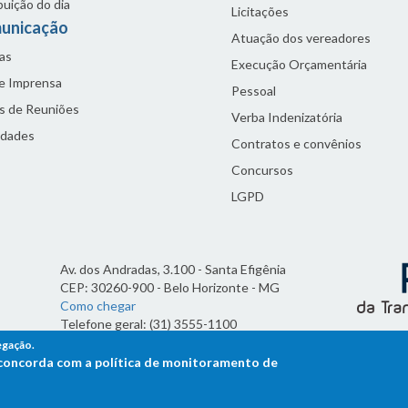
buição do dia
Licitações
unicação
Atuação dos vereadores
as
Execução Orçamentária
de Imprensa
Pessoal
s de Reuniões
Verba Indenizatória
idades
Contratos e convênios
Concursos
LGPD
Av. dos Andradas, 3.100 - Santa Efigênia
CEP: 30260-900 - Belo Horizonte - MG
Como chegar
Telefone geral: (31) 3555-1100
Horário de funcionamento:
egação.
7h às 19h
ê concorda com a política de monitoramento de