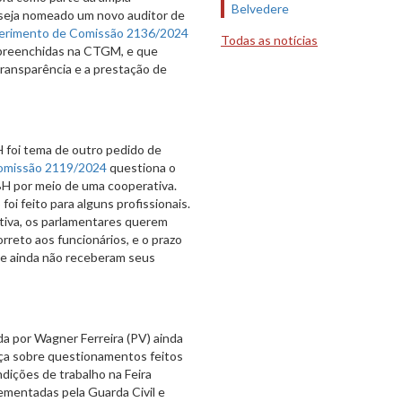
Belvedere
e seja nomeado um novo auditor de
erimento de Comissão 2136/2024
Todas as notícias
m preenchidas na CTGM, e que
transparência e a prestação de
 foi tema de outro pedido de
omissão 2119/2024
questiona o
H por meio de uma cooperativa.
oi feito para alguns profissionais.
ativa, os parlamentares querem
orreto aos funcionários, e o prazo
que ainda não receberam seus
da por Wagner Ferreira (PV) ainda
nça sobre questionamentos feitos
dições de trabalho na Feira
ementadas pela Guarda Civil e