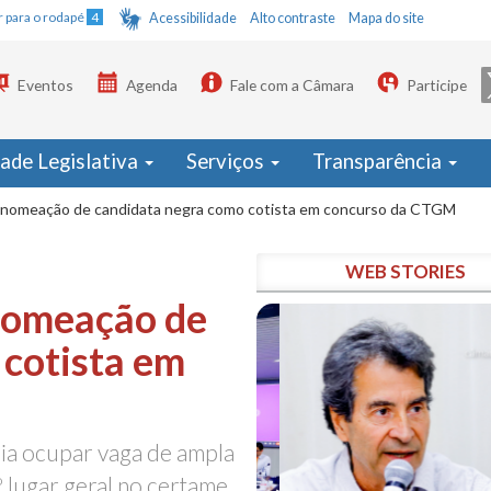
Ir para o rodapé
4
Acessibilidade
Alto contraste
Mapa do site
Eventos
Agenda
Fale com a Câmara
Participe
dade Legislativa
Serviços
Transparência
 nomeação de candidata negra como cotista em concurso da CTGM
WEB STORIES
nomeação de
 cotista em
ia ocupar vaga de ampla
º lugar geral no certame