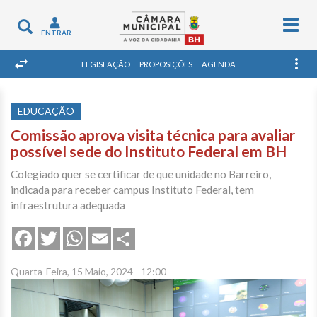
Togg
Toggle
ENTRAR
navig
navigation
LEGISLAÇÃO
PROPOSIÇÕES
AGENDA
EDUCAÇÃO
Comissão aprova visita técnica para avaliar
possível sede do Instituto Federal em BH
Colegiado quer se certificar de que unidade no Barreiro,
indicada para receber campus Instituto Federal, tem
infraestrutura adequada
Share
Facebook
Twitter
WhatsApp
Email
Quarta-Feira, 15 Maio, 2024 - 12:00