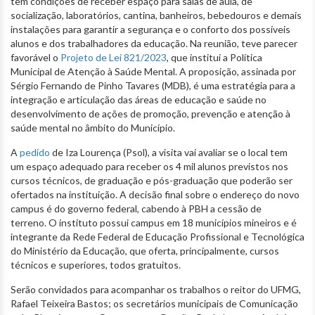
tem condições de receber espaço para salas de aula, de
socialização, laboratórios, cantina, banheiros, bebedouros e demais
instalações para garantir a segurança e o conforto dos possíveis
alunos e dos trabalhadores da educação. Na reunião, teve parecer
favorável o
Projeto de Lei 821/2023
, que institui a Política
Municipal de Atenção à Saúde Mental. A proposição, assinada por
Sérgio Fernando de Pinho Tavares (MDB), é uma estratégia para a
integração e articulação das áreas de educação e saúde no
desenvolvimento de ações de promoção, prevenção e atenção à
saúde mental no âmbito do Município.
A
pedido
de Iza Lourença (Psol), a visita vai avaliar se o local tem
um espaço adequado para receber os 4 mil alunos previstos nos
cursos técnicos, de graduação e pós-graduação que poderão ser
ofertados na instituição. A decisão final sobre o endereço do novo
campus é do governo federal, cabendo à PBH a cessão de
terreno. O instituto possui campus em 18 municípios mineiros e é
integrante da Rede Federal de Educação Profissional e Tecnológica
do Ministério da Educação, que oferta, principalmente, cursos
técnicos e superiores, todos gratuitos.
Serão convidados para acompanhar os trabalhos o reitor do UFMG,
Rafael Teixeira Bastos; os secretários municipais de Comunicação