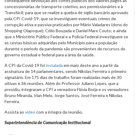
consequente devolução aos cofres públicos dos valores pagos às
concessionárias de transporte coletivo, aos permissionários e à
Transfácil; para que se realize a quebra de sigilo bancário aprovado
pela CPI Covid-19; que se investiguem eventuais crimes de
corrupção ativa e passiva praticados por Mário Valadares (dono do
Shopping Oiapoque); Célio Bouzada e Daniel Marx Couto; e ainda
que o Ministério Público Federal e a Polícia Federal investiguem se
as cestas básicas adquiridas pelo Município para a população
durante o período da pandemia são provenientes de recursos do
governo estadual e federal para a área da saúde.
A CPI da Covid-19 foi
instalada
em maio deste ano a partir da
assinatura de 14 parlamentares, sendo Nikolas Ferreira o primeiro
signatário. Em 175 dias de trabalho foram realizadas mais de 30
oitivas e 36 reuniões. Além do Professor Juliano Lopes, que a
presidiu, integraram a CPI a vereadora Flávia Borja e os vereadores
Bruno Miranda, Irlan Melo, Jorge Santos, José Ferreira e Nikolas
Ferreira.
Assista ao
vídeo
com a íntegra da reunião.
Superintendência de Comunicação Institucional