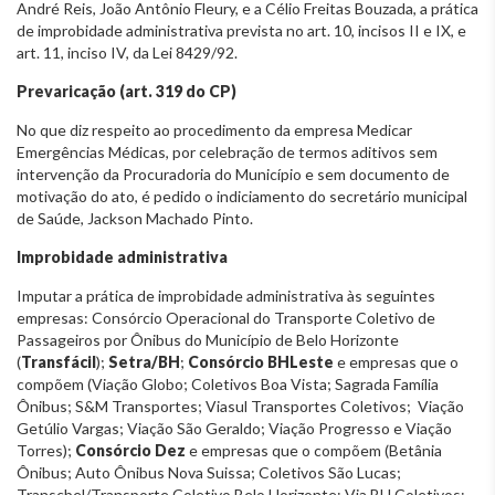
André Reis, João Antônio Fleury, e a Célio Freitas Bouzada, a prática
de improbidade administrativa prevista no art. 10, incisos II e IX, e
art. 11, inciso IV, da Lei 8429/92.
Prevaricação (art. 319 do CP)
No que diz respeito ao procedimento da empresa Medicar
Emergências Médicas, por celebração de termos aditivos sem
intervenção da Procuradoria do Município e sem documento de
motivação do ato, é pedido o indiciamento do secretário municipal
de Saúde, Jackson Machado Pinto.
Improbidade administrativa
Imputar a prática de improbidade administrativa às seguintes
empresas: Consórcio Operacional do Transporte Coletivo de
Passageiros por Ônibus do Município de Belo Horizonte
(
Transfácil
);
Setra/BH
;
Consórcio BHLeste
e empresas que o
compõem (Viação Globo; Coletivos Boa Vista; Sagrada Família
Ônibus; S&M Transportes; Viasul Transportes Coletivos; Viação
Getúlio Vargas; Viação São Geraldo; Viação Progresso e Viação
Torres);
Consórcio Dez
e empresas que o compõem (Betânia
Ônibus; Auto Ônibus Nova Suissa; Coletivos São Lucas;
Transcbel/Transporte Coletivo Belo Horizonte; Via BH Coletivos;