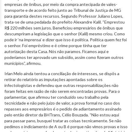
empresas de ônibus, por meio da compra antecipada de vales-
transporte e de acordo feito junto ao Tribunal de Justiça de MG
para garantia destes recursos. Segundo Professor Juliano Lopes,
trata-se de uma pedalada do prefeito Alexandre Kalil. “Emprestou
R$ 220 milhões sem juros. Beneficiou empresários de ônibus que
descumpriram a legislação que o senhor (Kalil) mesmo criou. Como
pode ir ‘na imprensa’ e dizer que isso é política. Política quem fez foi
o senhor. Foi empréstimo e é crime porque tinha que ter
autorização desta Casa. Nós não paramos. Ficamos aqui e
poderíamos ter aprovado um subsídio, assim como fizeram outros
municípios”, afirmou.
Irlan Melo ainda tentou a conciliação de interesses, se dispôs a
retirar do relatório as imputações apontadas sobre os
infectologistas e defendeu que outras responsabilizações não
foram feitas em razão de não serem encontradas provas. Para o
parlamentar, que afirmou ter conduzido seu trabalho pela
tecnicidade e não pelo juízo de valor, a prova formal no caso dos
repasses aos empresários é o pedido de adiantamento assinado
pelo então diretor da BHTrans, Célio Bouzada. “Não estou aqui
para passar pano, busquei tratar as coisas tecnicamente. Se não
pedimos o indiciamento de A ou B é porque não vimos provas e isso