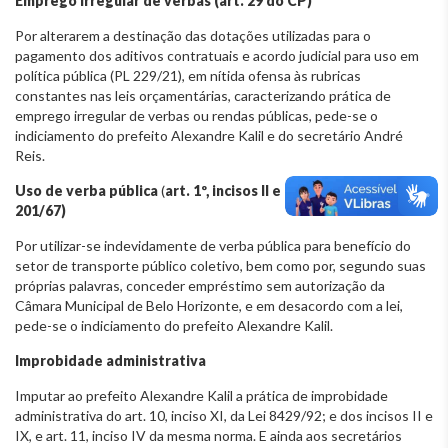
Emprego irregular de verbas (art. 29 do CP)
Por alterarem a destinação das dotações utilizadas para o
pagamento dos aditivos contratuais e acordo judicial para uso em
política pública (PL 229/21), em nítida ofensa às rubricas
constantes nas leis orçamentárias, caracterizando prática de
emprego irregular de verbas ou rendas públicas, pede-se o
indiciamento do prefeito Alexandre Kalil e do secretário André
Reis.
Uso de verba pública
(
art. 1º, incisos II e IX, do Decreto-Lei
201/67)
Por utilizar-se indevidamente de verba pública para benefício do
setor de transporte público coletivo, bem como por, segundo suas
próprias palavras, conceder empréstimo sem autorização da
Câmara Municipal de Belo Horizonte, e em desacordo com a lei,
pede-se o indiciamento do prefeito Alexandre Kalil.
Improbidade administrativa
Imputar ao prefeito Alexandre Kalil a prática de improbidade
administrativa do art. 10, inciso XI, da Lei 8429/92; e dos incisos II e
IX, e art. 11, inciso IV da mesma norma. E ainda aos secretários