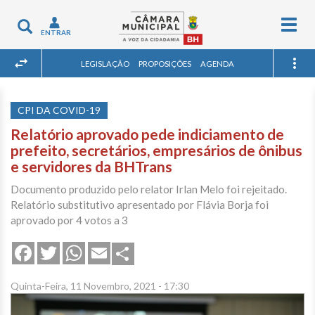
Togg
Toggle
ENTRAR
navig
navigation
LEGISLAÇÃO
PROPOSIÇÕES
AGENDA
CPI DA COVID-19
Relatório aprovado pede indiciamento de
prefeito, secretários, empresários de ônibus
e servidores da BHTrans
Documento produzido pelo relator Irlan Melo foi rejeitado.
Relatório substitutivo apresentado por Flávia Borja foi
aprovado por 4 votos a 3
Share
Facebook
Twitter
WhatsApp
Email
Quinta-Feira, 11 Novembro, 2021 - 17:30