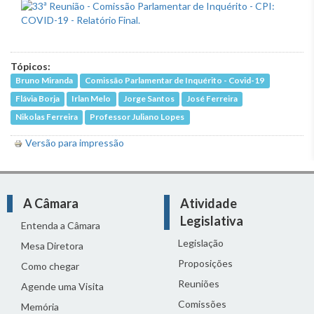
Tópicos:
Bruno Miranda
Comissão Parlamentar de Inquérito - Covid-19
Flávia Borja
Irlan Melo
Jorge Santos
José Ferreira
Nikolas Ferreira
Professor Juliano Lopes
Versão para impressão
A Câmara
Atividade
Legislativa
Entenda a Câmara
Legislação
Mesa Diretora
Proposições
Como chegar
Reuniões
Agende uma Visita
Comissões
Memória