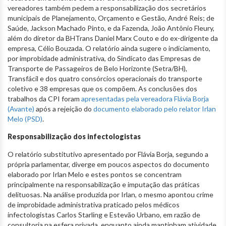
vereadores também pedem a responsabilização dos secretários
municipais de Planejamento, Orçamento e Gestão, André Reis; de
Saúde, Jackson Machado Pinto, e da Fazenda, João Antônio Fleury,
além do diretor da BHTrans Daniel Marx Couto e do ex-dirigente da
empresa, Célio Bouzada. O relatório ainda sugere o indiciamento,
por improbidade administrativa, do Sindicato das Empresas de
Transporte de Passageiros de Belo Horizonte (Setra/BH),
Transfácil e dos quatro consórcios operacionais do transporte
coletivo e 38 empresas que os compõem. As conclusões dos
trabalhos da CPI foram
apresentadas pela vereadora Flávia Borja
(Avante)
após a rejeição do
documento elaborado pelo relator Irlan
Melo (PSD)
.
Responsabilização dos infectologistas
O relatório substitutivo apresentado por Flávia Borja, segundo a
própria parlamentar, diverge em poucos aspectos do documento
elaborado por Irlan Melo e estes pontos se concentram
principalmente na responsabilização e imputação das práticas
delituosas. Na análise produzida por Irlan, o mesmo apontou crime
de improbidade administrativa praticado pelos médicos
infectologistas Carlos Starling e Estevão Urbano, em razão de
consultoria na esfera privada, enquanto ainda mantinham atividade