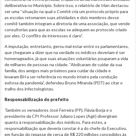
deliberativa no Município. Sobre isso, o relatório de Irlan destacou
ser uma “situação na qual o Comitê cria um protocolo próprio para
as escolas retomarem suas atividades e dois membros desse
comitê também integram a diretoria de uma associação, que vende
consultorias para que as escolas se adequem ao protocolo criado
por eles. O conflito de interesses é claro”.
A imputação, entretanto, gerou mal estar entre os parlamentares,
que chegaram a dizer que na verdade os médicos deveriam é ser
homenageados, já que suas atuações voluntárias pouparam a vida
de milhares de pessoas na cidade. “Abdicaram de cuidar da sua
família, dos amigos mais próximos para cuidar da cidade e
levaram BH a ser referência no mundo inteiro pela condução
exitosa da pandemia”, defendeu Bruno Miranda (PDT) ao citar o
tralho dos infectologistas.
Responsabilização do prefeito
Também os vereadores José Ferreira (PP), Flávia Borja e o
presidente da CPI Professor Juliano Lopes (Agir) divergiram
quanto à responsabilização dos médicos. Para estes, a
responsabilização que deveria constar é a do chefe do Executivo,
em função do repasse de cerca de R$ 220 milhões concedidos às