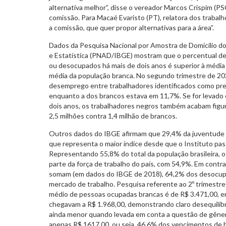
alternativa melhor”, disse o vereador Marcos Crispim (P
comissão. Para Macaé Evaristo (PT), relatora dos trabalh
a comissão, que quer propor alternativas para a área”.
Dados da Pesquisa Nacional por Amostra de Domicílio do 
e Estatística (PNAD/IBGE) mostram que o percentual d
ou desocupados há mais de dois anos é superior à média 
média da população branca. No segundo trimestre de 20
desemprego entre trabalhadores identificados como pre
enquanto a dos brancos estava em 11,7%. Se for levad
dois anos, os trabalhadores negros também acabam figur
2,5 milhões contra 1,4 milhão de brancos.
Outros dados do IBGE afirmam que 29,4% da juventude 
que representa o maior índice desde que o Instituto pas
Representando 55,8% do total da população brasileira,
parte da força de trabalho do país, com 54,9%. Em cont
somam (em dados do IBGE de 2018), 64,2% dos desocupa
mercado de trabalho. Pesquisa referente ao 2º trimestr
médio de pessoas ocupadas brancas é de R$ 3.471,00, e
chegavam a R$ 1.968,00, demonstrando claro desequilíbri
ainda menor quando levada em conta a questão de gêne
apenas R$ 1617,00, ou seja, 46,6% dos vencimentos de