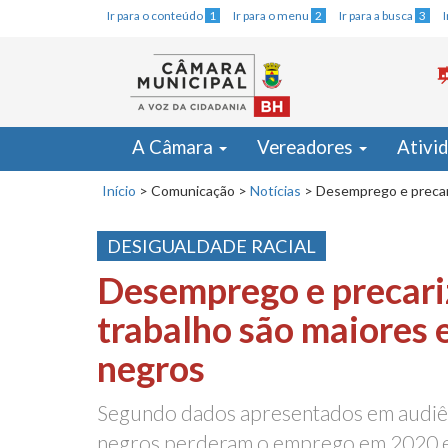
Ir para o conteúdo
1
Ir para o menu
2
Ir para a busca
3
A Câmara
Vereadores
Ativi
Início
>
Comunicação
>
Notícias
>
Desemprego e precari
DESIGUALDADE RACIAL
Desemprego e precari
trabalho são maiores 
negros
Segundo dados apresentados em audiên
negros perderam o emprego em 2020 