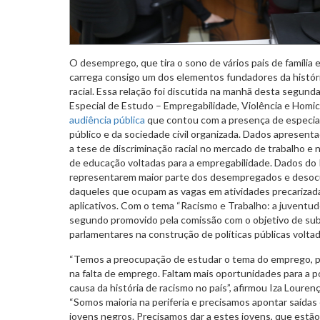
O desemprego, que tira o sono de vários pais de família 
carrega consigo um dos elementos fundadores da históri
racial. Essa relação foi discutida na manhã desta segund
Especial de Estudo – Empregabilidade, Violência e Homi
audiência pública
que contou com a presença de especial
público e da sociedade civil organizada. Dados aprese
a tese de discriminação racial no mercado de trabalho e 
de educação voltadas para a empregabilidade. Dados do
representarem maior parte dos desempregados e desocu
daqueles que ocupam as vagas em atividades precarizad
aplicativos. Com o tema “Racismo e Trabalho: a juventude
segundo promovido pela comissão com o objetivo de subs
parlamentares na construção de políticas públicas volta
“Temos a preocupação de estudar o tema do emprego, p
na falta de emprego. Faltam mais oportunidades para a p
causa da história de racismo no país”, afirmou Iza Louren
“Somos maioria na periferia e precisamos apontar saídas 
jovens negros. Precisamos dar a estes jovens, que est