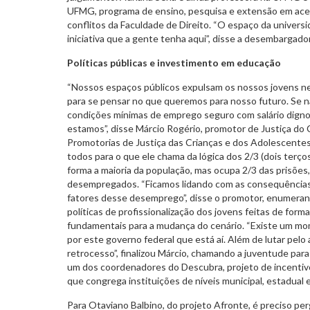
UFMG, programa de ensino, pesquisa e extensão em aces
conflitos da Faculdade de Direito. “O espaço da univers
iniciativa que a gente tenha aqui”, disse a desembargado
Políticas públicas e investimento em educação
“Nossos espaços públicos expulsam os nossos jovens neg
para se pensar no que queremos para nosso futuro. Se 
condições mínimas de emprego seguro com salário digno
estamos”, disse Márcio Rogério, promotor de Justiça do
Promotorias de Justiça das Crianças e dos Adolescentes
todos para o que ele chama da lógica dos 2/3 (dois terço
forma a maioria da população, mas ocupa 2/3 das prisões
desempregados. “Ficamos lidando com as consequências
fatores desse desemprego”, disse o promotor, enumeran
políticas de profissionalização dos jovens feitas de for
fundamentais para a mudança do cenário. “Existe um m
por este governo federal que está aí. Além de lutar pelo
retrocesso”, finalizou Márcio, chamando a juventude para
um dos coordenadores do Descubra, projeto de incenti
que congrega instituições de níveis municipal, estadual e
Para Otaviano Balbino, do projeto Afronte, é preciso pe