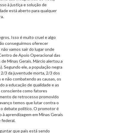
so à justiça e solução de
idade está aberto para qualquer
ra.
ros. Isso é muito cruel e algo
não conseguirmos oferecer
 não vamos sair do lugar onde
 Centro de Apoio Operacional das
 de Minas Gerais. Márcio alertou a
s). Segundo ele, a população negra
, 2/3 da juventude morta, 2/3 dos
 e não combatendo as causas, os
do a educação de qualidade e as
ma consciente como fatores
omento de retrocesso promovido
 avanço temos que lutar contra o
 o debate político. O promotor é
vo à aprendizagem em Minas Gerais
 federal.
rguntar que país está sendo