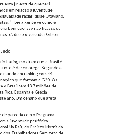
ara esta juventude que terá
dos em relação á juventude
sigualdade racial”, disse Otaviano,
istas. “Hoje a gente vê como é
ria bom que isso não ficasse só
negro”, disse o vereador Gilson
mundo
tin Rating mostram que o Brasil é
assunto é desemprego. Segundo a
 do mundo em ranking com 44
as nações que formam o G20. Os
e o Brasil tem 13,7 milhões de
a Rica, Espanha e Grécia
ste ano. Um cenário que afeta
de de parceria com o Programa
om a juventude periférica.
nal Na Raíz, do Projeto Motriz da
o dos Trabalhadores Sem-teto de