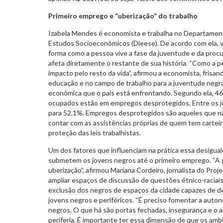
Primeiro emprego e “uberização” do trabalho
Izabela Mendes é economista e trabalha no Departamento
Estudos Socioeconômicos (Dieese). De acordo com ela, 
forma como a pessoa vive a fase da juventude e da proc
afeta diretamente o restante de sua história. “Como a pe
impacto pelo resto da vida”, afirmou a economista, frisa
educação e no campo de trabalho para a juventude negra
econômica que o país está enfrentando. Segundo ela, 4
ocupados estão em empregos desprotegidos. Entre os jo
para 52,1%. Empregos desprotegidos são aqueles que nã
contar com as assistências próprias de quem tem cartei
proteção das leis trabalhistas.
Um dos fatores que influenciam na prática essa desiguald
submetem os jovens negros até o primeiro emprego. “A
uberização”, afirmou Mariana Cordeiro, jornalista do Pro
ampliar espaços de discussão de questões étnico-raciai
exclusão dos negros de espaços da cidade capazes de d
jovens negros e periféricos. “É preciso fomentar a aut
negros. O que há são portas fechadas, insegurança e o a
periferia. É importante ter essa dimensão de que os amb