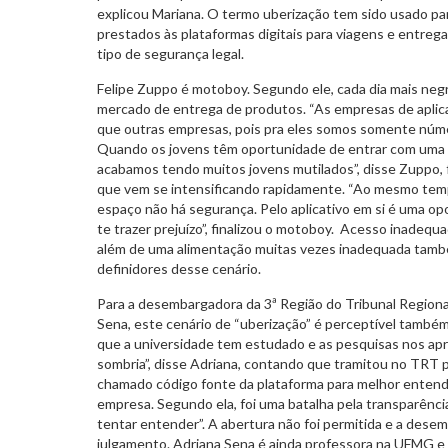
explicou Mariana. O termo uberização tem sido usado par
prestados às plataformas digitais para viagens e entre
tipo de segurança legal.
Felipe Zuppo é motoboy. Segundo ele, cada dia mais neg
mercado de entrega de produtos. “As empresas de aplic
que outras empresas, pois pra eles somos somente núme
Quando os jovens têm oportunidade de entrar com uma
acabamos tendo muitos jovens mutilados”, disse Zuppo, 
que vem se intensificando rapidamente. “Ao mesmo temp
espaço não há segurança. Pelo aplicativo em si é uma o
te trazer prejuízo”, finalizou o motoboy. Acesso inadequa
além de uma alimentação muitas vezes inadequada tamb
definidores desse cenário.
Para a desembargadora da 3ª Região do Tribunal Regiona
Sena, este cenário de “uberização” é perceptível também
que a universidade tem estudado e as pesquisas nos a
sombria”, disse Adriana, contando que tramitou no TRT 
chamado código fonte da plataforma para melhor enten
empresa. Segundo ela, foi uma batalha pela transparência
tentar entender”. A abertura não foi permitida e a dese
julgamento. Adriana Sena é ainda professora na UFMG e