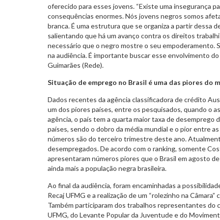
oferecido para esses jovens. “Existe uma insegurança p
consequências enormes. Nós jovens negros somos afeta
branca. É uma estrutura que se organiza a partir dessa de
salientando que há um avanço contra os direitos trabalh
necessário que o negro mostre o seu empoderamento. Se
na audiência. É importante buscar esse envolvimento do 
Guimarães (Rede).
Situação de emprego no Brasil é uma das piores do 
Dados recentes da agência classificadora de crédito Aus
um dos piores países, entre os pesquisados, quando o 
agência, o país tem a quarta maior taxa de desemprego
países, sendo o dobro da média mundial e o pior entre 
números são do terceiro trimestre deste ano. Atualment
desempregados. De acordo com o ranking, somente Cost
apresentaram números piores que o Brasil em agosto de
ainda mais a população negra brasileira.
Ao final da audiência, foram encaminhadas a possibilida
Recaj UFMG e a realização de um “rolezinho na Câmara” c
Também participaram dos trabalhos representantes do ca
UFMG, do Levante Popular da Juventude e do Moviment