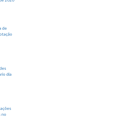
a de
votação
ades
rio dia
mações
s no