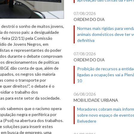
07/08/2026
ORDEM DO DIA
e destrói o sonho de muitos jovens,
Normas mais rígidas para vend
a do nosso país: a desigualdade
animais domésticos deve ter 
a-feira (22/11) pela Comissão
definitiva
cídio de Jovens Negros, em
istas e representantes do poder
07/08/2026
ntados durante o debate comprovam
ORDEM DO DIA
nos direcionamentos de políticas
 IBGE dão conta de que, além de
Proibição de recursos a entid
pados, os negros são maioria
ligadas a ocupações vai a Plená
as como o transporte por
10
 quer direitos!", o debate é o
idiar o trabalho dos
06/08/2026
das para este setor da sociedade.
MOBILIDADE URBANA
ois sabemos que o racismo opera
Moradores cobram mais infor
opulação negra e periférica por
sobre novo espaço de evento
ça (Psol) na abertura dos trabalhos.
Belvedere
e soluções para inserir estes
ão em busca de emprego, uma