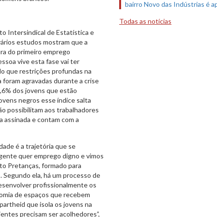
bairro Novo das Indústrias é 
Todas as notícias
 Intersindical de Estatística e
vários estudos mostram que a
ura do primeiro emprego
ssoa vive esta fase vai ter
ndo que restrições profundas na
 foram agravadas durante a crise
6,6% dos jovens que estão
vens negros esse índice salta
o possibilitam aos trabalhadores
ra assinada e contam com a
ade é a trajetória que se
 gente quer emprego digno e vimos
jeto Pretanças, formado para
s. Segundo ela, há um processo de
esenvolver profissionalmente os
onomia de espaços que recebem
partheid que isola os jovens na
ientes precisam ser acolhedores”,