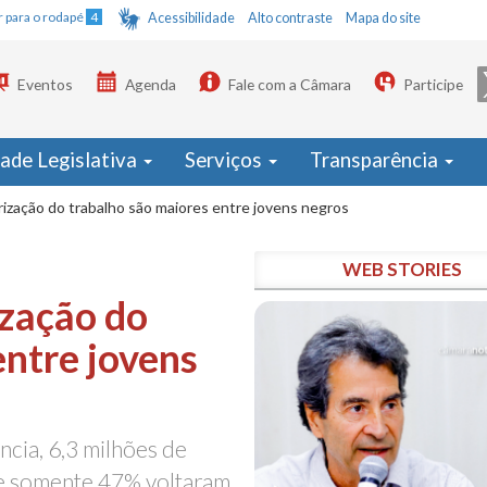
Ir para o rodapé
4
Acessibilidade
Alto contraste
Mapa do site
Eventos
Agenda
Fale com a Câmara
Participe
dade Legislativa
Serviços
Transparência
zação do trabalho são maiores entre jovens negros
WEB STORIES
zação do
entre jovens
cia, 6,3 milhões de
e somente 47% voltaram