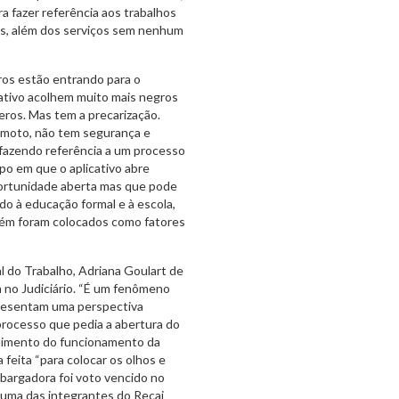
a fazer referência aos trabalhos
gas, além dos serviços sem nenhum
ros estão entrando para o
ativo acolhem muito mais negros
ros. Mas tem a precarização.
 moto, não tem segurança e
fazendo referência a um processo
o em que o aplicativo abre
portunidade aberta mas que pode
do à educação formal e à escola,
ém foram colocados como fatores
l do Trabalho, Adriana Goulart de
 no Judiciário. “É um fenômeno
presentam uma perspectiva
processo que pedia a abertura do
dimento do funcionamento da
 feita “para colocar os olhos e
mbargadora foi voto vencido no
 uma das integrantes do Recaj