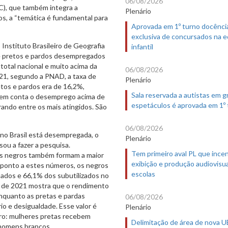
06/08/2026
SC), que também integra a
Plenário
os, a “temática é fundamental para
Aprovada em 1º turno docênci
exclusiva de concursados na 
Instituto Brasileiro de Geografia
infantil
e pretos e pardos desempregados
total nacional e muito acima da
06/08/2026
21, segundo a PNAD, a taxa de
Plenário
tos e pardos era de 16,2%,
Sala reservada a autistas em 
o em conta o desemprego acima de
espetáculos é aprovada em 1º
ando entre os mais atingidos. São
06/08/2026
no Brasil está desempregada, o
Plenário
sou a fazer a pesquisa.
Tem primeiro aval PL que incen
 os negros também formam a maior
exibição e produção audiovisua
raponto a estes números, os negros
escolas
dos e 66,1% dos subutilizados no
e de 2021 mostra que o rendimento
nquanto as pretas e pardas
06/08/2026
o e desigualdade. Esse valor é
Plenário
ro: mulheres pretas recebem
Delimitação de área de nova 
 homens brancos.