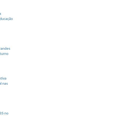
a
educação
grandes
 turno
tiva
l nas
UBS no