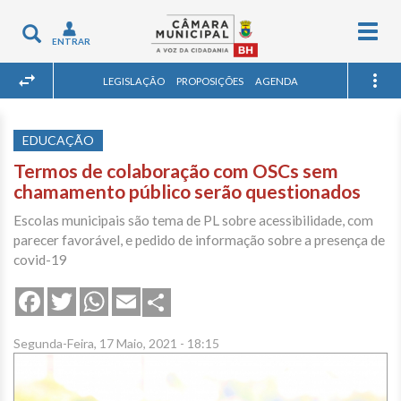
Togg
Toggle
ENTRAR
navig
navigation
LEGISLAÇÃO
PROPOSIÇÕES
AGENDA
EDUCAÇÃO
Termos de colaboração com OSCs sem
chamamento público serão questionados
Escolas municipais são tema de PL sobre acessibilidade, com
parecer favorável, e pedido de informação sobre a presença de
covid-19
Share
Facebook
Twitter
WhatsApp
Email
Segunda-Feira, 17 Maio, 2021 - 18:15