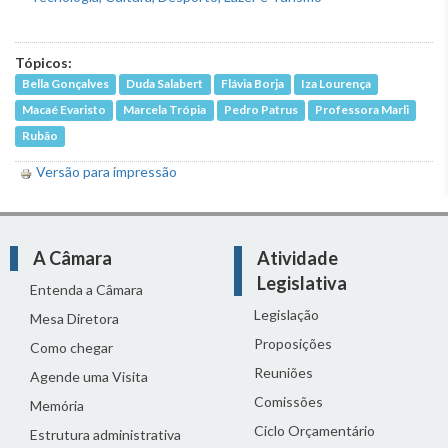
Tópicos:
Bella Gonçalves
Duda Salabert
Flávia Borja
Iza Lourença
Macaé Evaristo
Marcela Trópia
Pedro Patrus
Professora Marli
Rubão
Versão para impressão
A Câmara
Atividade
Legislativa
Entenda a Câmara
Legislação
Mesa Diretora
Proposições
Como chegar
Reuniões
Agende uma Visita
Comissões
Memória
Ciclo Orçamentário
Estrutura administrativa