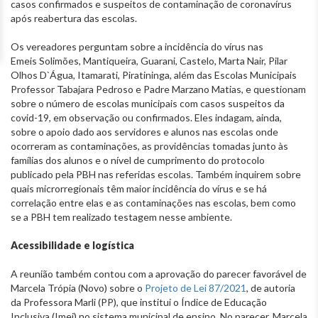
casos confirmados e suspeitos de contaminação de coronavírus
após reabertura das escolas.
Os vereadores perguntam sobre a incidência do vírus nas
Emeis Solimões, Mantiqueira, Guarani, Castelo, Marta Nair, Pilar
Olhos D`Água, Itamarati, Piratininga, além das Escolas Municipais
Professor Tabajara Pedroso e Padre Marzano Matias, e questionam
sobre o número de escolas municipais com casos suspeitos da
covid-19, em observação ou confirmados. Eles indagam, ainda,
sobre o apoio dado aos servidores e alunos nas escolas onde
ocorreram as contaminações, as providências tomadas junto às
famílias dos alunos e o nível de cumprimento do protocolo
publicado pela PBH nas referidas escolas. Também inquirem sobre
quais microrregionais têm maior incidência do vírus e se há
correlação entre elas e as contaminações nas escolas, bem como
se a PBH tem realizado testagem nesse ambiente.
Acessibilidade e logística
A reunião também contou com a aprovação do parecer favorável de
Marcela Trópia (Novo) sobre o
Projeto de Lei 87/2021
, de autoria
da Professora Marli (PP), que institui o Índice de Educação
Inclusiva (Imei) no sistema municipal de ensino. No parecer, Marcela