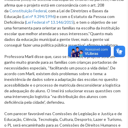
afirma que o projeto está em consonância com o art. 208
da
Constituição Federal
, com a Lei de Diretrizes e Bases da
Educação (
Lei n° 9.394/1996
) e com o Estatuto da Pessoa com
Deficiência (
Lei Federal n° 13.146/2015
), e tem o objetivo de ser
uma ferramenta para orientar as famílias na escolha da instituição
escolar que melhor atenda aos seus interesses.“Quanto mais
dados da educação municipal a gente tiver, mais a gente vai
conseguir fazer uma política pública assertiva”, afirmou a relatora.
Professora Marli disse que, caso se torne lei, o projeto será um
ganho muito grande para as famílias com crianças portadoras de
necessidades especiais, “facilitando um pouco a vida delas”. De
acordo com Marli, existem dois problemas sobre o tema: a
inexistência de dados sobre a adaptação das escolas no quesito
acessibilidade e o processo de matrícula desconsiderar a logística
de adequação do aluno. O Imei irá solucionar essas questões com
uma intervenção logística “na distribuição dos alunos com
deficiência pela cidade”, defendeu.
Com parecer favorável nas Comissões de Legislação e Justiça e de
Educação, Ciência, Tecnologia, Cultura, Desporto, Lazer e Turismo,
o PL será encaminhado para as Comissões de Direitos Humanos e