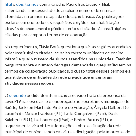
filial
e
dois
termos
com a Creche Padre Eustáquio – filial,
salientando a necessidade de ampliar o número de crianças
atendidas na primeira etapa da educação básica. As publicações
esclarecem que todos os requisitos exigidos para habilitação
através de chamamento público serão solicitados às instituições
citadas para compor o termo de colaboração.
No requerimento, Flávia Borja questiona quais as regiões atendidas
pelas instituições citadas, se nelas existem unidades de ensino
infantil e qual o número de alunos atendidos nas unidades. Também
pergunta sobre o número de vagas demandadas que justifiquem os
termos de colaboração publicados, o custo total desses termos e a
quantidade de entidades da rede privada que encerraram
atividades nessas regiões.
O
segundo
pedido de informação aprovado trata da presença da
covid-19 nas escolas, e é endereçado ao secretários municipais de
Saúde, Jackson Machado Pinto, e de Educação, Ângela Dalben. De
autoria de Macaé Evaristo (PT), Bella Gonçalves (Psol), Duda
Salabert (PDT), Iza Lourença (Psol) e Pedro Patrus (PT), o
requerimento visa obter informações sobre a situação da rede
municipal de ensino, tendo em vista a divulgação, pela imprensa, de