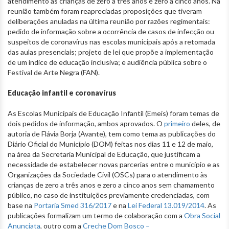
atendimento às crianças de zero a três anos e zero a cinco anos. Na
reunião também foram reapreciadas proposições que tiveram
deliberações anuladas na última reunião por razões regimentais:
pedido de informação sobre a ocorrência de casos de infecção ou
suspeitos de coronavírus nas escolas municipais após a retomada
das aulas presenciais; projeto de lei que propõe a implementação
de um índice de educação inclusiva; e audiência pública sobre o
Festival de Arte Negra (FAN).
Educação infantil e coronavírus
As Escolas Municipais de Educação Infantil (Emeis) foram temas de
dois pedidos de informação, ambos aprovados. O
primeiro
deles, de
autoria de Flávia Borja (Avante), tem como tema as publicações do
Diário Oficial do Município (DOM) feitas nos dias 11 e 12 de maio,
na área da Secretaria Municipal de Educação, que justificam a
necessidade de estabelecer novas parcerias entre o município e as
Organizações da Sociedade Civil (OSCs) para o atendimento às
crianças de zero a três anos e zero a cinco anos sem chamamento
público, no caso de instituições previamente credenciadas, com
base na
Portaria Smed 316/2017
e na
Lei Federal 13.019/2014
. As
publicações formalizam um termo de colaboração com a
Obra Social
Anunciata
, outro com a
Creche Dom Bosco –