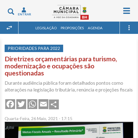
Togg
Toggle
ENTRAR
navig
navigation
LEGISLAÇÃO
PROPOSIÇÕES
AGENDA
PRIORIDADES PARA 2022
Diretrizes orçamentárias para turismo,
modernização e ocupações são
questionadas
Durante audiência pública foram detalhados pontos como
alterações na legislação tributária, renúncia e projeções fiscais
Share
Facebook
Twitter
WhatsApp
Email
Quarta-Feira, 26 Maio, 2021 - 17:15