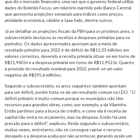
que diz o mercado financeiro, uma vez que o governo federal utiliza
dados do Boletim Focus, um relatório mantido pelo Banco Central
que apresenta projeções semanais para índices como preços,
atividade econômica, câmbio e taxa Selic, dentre outros.
Já ao detalhar as projeções fiscais da PBH para os próximos anos, o
subsecretário destacou as receitas e despesas primárias para os
períodos. Os dados apresentados apontam que a meta de
resultado primário para 2022 é de déficit de R$11,33 milhões em
valores correntes, devendo a receita primária situar-se em torno de
R$11,940 bi e a despesa primária em torno de R$11,952 bi. Quanto
à previsão do resultado nominal para 2022, prevê-se um valor
negativo de R$295,6 milhões.
Segundo o subsecretário, os anos seguintes também apontam
para um déficit, porém trata-se de um resultado comum na LDO. “O
déficit primário é muito comum porque os municípios não têm
recursos para grandes obras, como, por exemplo, a da Vilarinho.
Então partimos para a busca de crédito, e como ela é receita de
capital não entra no orçamento, mas na despesa. Então há uma
pressão para o déficit”, explicou. Ainda segundo o subsecretário,
muitas vezes, entretanto, não se consegue captar o recurso
desejado e a despesa acaba por não acontecer, gerando assim um