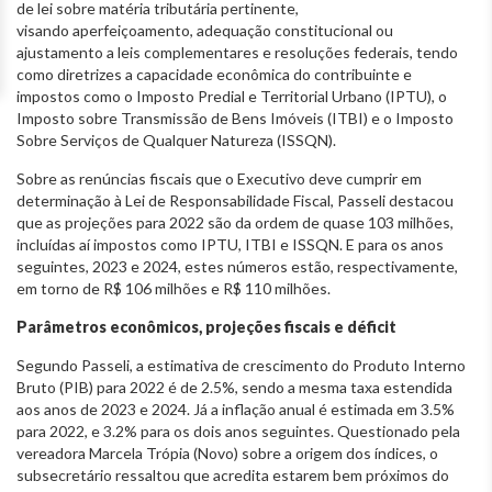
de lei sobre matéria tributária pertinente,
visando aperfeiçoamento, adequação constitucional ou
ajustamento a leis complementares e resoluções federais, tendo
como diretrizes a capacidade econômica do contribuinte e
impostos como o Imposto Predial e Territorial Urbano (IPTU), o
Imposto sobre Transmissão de Bens Imóveis (ITBI) e o Imposto
Sobre Serviços de Qualquer Natureza (ISSQN).
Sobre as renúncias fiscais que o Executivo deve cumprir em
determinação à Lei de Responsabilidade Fiscal, Passeli destacou
que as projeções para 2022 são da ordem de quase 103 milhões,
incluídas aí impostos como IPTU, ITBI e ISSQN. E para os anos
seguintes, 2023 e 2024, estes números estão, respectivamente,
em torno de R$ 106 milhões e R$ 110 milhões.
Parâmetros econômicos, projeções fiscais e déficit
Segundo Passeli, a estimativa de crescimento do Produto Interno
Bruto (PIB) para 2022 é de 2.5%, sendo a mesma taxa estendida
aos anos de 2023 e 2024. Já a inflação anual é estimada em 3.5%
para 2022, e 3.2% para os dois anos seguintes. Questionado pela
vereadora Marcela Trópia (Novo) sobre a origem dos índices, o
subsecretário ressaltou que acredita estarem bem próximos do