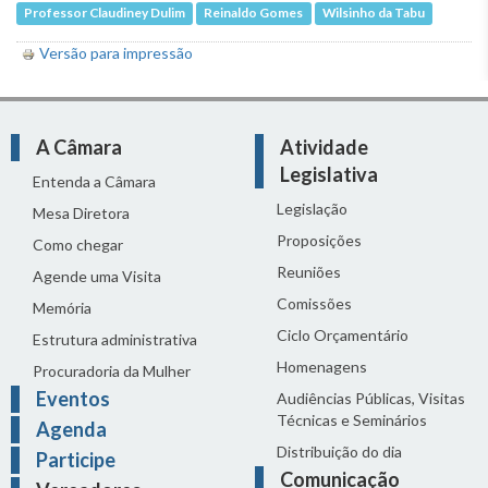
Professor Claudiney Dulim
Reinaldo Gomes
Wilsinho da Tabu
Versão para impressão
A Câmara
Atividade
Legislativa
Entenda a Câmara
Legislação
Mesa Diretora
Proposições
Como chegar
Reuniões
Agende uma Visita
Comissões
Memória
Ciclo Orçamentário
Estrutura administrativa
Homenagens
Procuradoria da Mulher
Eventos
Audiências Públicas, Visitas
Técnicas e Seminários
Agenda
Distribuição do dia
Participe
Comunicação