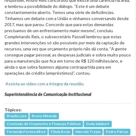
responder, André Reis concordou que existe uma carência na área,
e lembrou a possibilidade do diálogo. “Este é um debate
constantemente aberto. Temos uma série de deficiências.
Tínhamos um debate com a União e vínhamos conversando desde
2017, mas que parou. Concordo que para estas demandas
precisamos de um enfrentamento maior mesmo”, concluiu.
Completando Reis, o subsecretário Passeli lembrou que estas
grandes intervenções só são possíveis por meio da captação de
recursos, uma vez que orçamento próprio não dá conta. “A gente
consegue pagar pessoal, as despesas judiciais e sobra muito pouco
para a manutenção que fica em torno de R$ 120 milhões/ano, e
ainda o que sobra fazemos alguma contrapartida para em
operações de crédito (empréstimos)”, contou.
Assista ao vídeo com a íntegra da reunião.
Superintendência de Comunicação Institucional
Tópicos:
Braulio Lara
Bruno Miranda
Comissão de Orçamento e Finanças Públicas
Duda Salabert
Fernanda Pereira Altoé
Flávia Borja
Marcela Trópia
Pedro Patrus