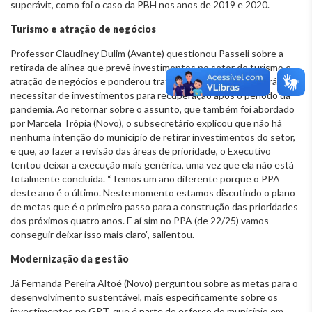
superávit, como foi o caso da PBH nos anos de 2019 e 2020.
Turismo e atração de negócios
Professor Claudiney Dulim (Avante) questionou Passeli sobre a
retirada de alínea que prevê investimentos no setor de turismo e
atração de negócios e ponderou tratar-se de um setor que irá
necessitar de investimentos para recuperação após o período da
pandemia. Ao retornar sobre o assunto, que também foi abordado
por Marcela Trópia (Novo), o subsecretário explicou que não há
nenhuma intenção do município de retirar investimentos do setor,
e que, ao fazer a revisão das áreas de prioridade, o Executivo
tentou deixar a execução mais genérica, uma vez que ela não está
totalmente concluída. “Temos um ano diferente porque o PPA
deste ano é o último. Neste momento estamos discutindo o plano
de metas que é o primeiro passo para a construção das prioridades
dos próximos quatro anos. E aí sim no PPA (de 22/25) vamos
conseguir deixar isso mais claro”, salientou.
Modernização da gestão
Já Fernanda Pereira Altoé (Novo) perguntou sobre as metas para o
desenvolvimento sustentável, mais especificamente sobre os
investimentos no GRT, que é parte do esforço do município em