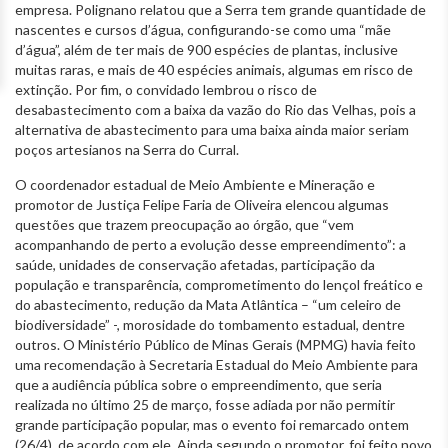
empresa. Polignano relatou que a Serra tem grande quantidade de
nascentes e cursos d’água, configurando-se como uma “mãe
d’água”, além de ter mais de 900 espécies de plantas, inclusive
muitas raras, e mais de 40 espécies animais, algumas em risco de
extinção. Por fim, o convidado lembrou o risco de
desabastecimento com a baixa da vazão do Rio das Velhas, pois a
alternativa de abastecimento para uma baixa ainda maior seriam
poços artesianos na Serra do Curral.
O coordenador estadual de Meio Ambiente e Mineração e
promotor de Justiça Felipe Faria de Oliveira elencou algumas
questões que trazem preocupação ao órgão, que “vem
acompanhando de perto a evolução desse empreendimento”: a
saúde, unidades de conservação afetadas, participação da
população e transparência, comprometimento do lençol freático e
do abastecimento, redução da Mata Atlântica – “um celeiro de
biodiversidade” -, morosidade do tombamento estadual, dentre
outros. O Ministério Público de Minas Gerais (MPMG) havia feito
uma recomendação à Secretaria Estadual do Meio Ambiente para
que a audiência pública sobre o empreendimento, que seria
realizada no último 25 de março, fosse adiada por não permitir
grande participação popular, mas o evento foi remarcado ontem
(26/4), de acordo com ele. Ainda segundo o promotor, foi feito novo