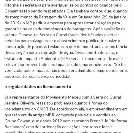
informe à secretaria para averiguar se os pontos colocados pelo
Comam estão sendo respeitados. Ele também contou que, quando
do rompimento da Barragem da Vale em Brumadinho (25 de janeiro
de 2019), o MP pediu à empresa para apresentar soluções para
garantias no caso de rompimento de barragens. Após avaliação da
própria Copasa, na Serra do Curral foram identificadas diversas
medidas para salvaguardar o abastecimento público, inclusive a
construção de poços artesianos, o que demonstraria a importância
dessa região para a captação de água. Desse ponto de vista, o
Estudo de Impacto Ambiental (EIA) seria o “documento de maior
relevo”, por prever todos os impactos do empreendimento: “Se for
verificado que o impacto não pode ser admitido, o empreendimento
pode não ter sua licença concedida”.
Irregularidades no licenciamento
Já a representante do Movimento Mexeu com a Serra do Curral,
Jeanine Oliveira, ressaltou problemas quanto à forma do
licenciamento do CMST. De acordo com ela, o empreendimento em
questão era da antiga MBR, comprada pela Vale e vendida ao
Grupo Cowan, que desde 2012 vem tentando licenciá-lo “de forma
fracionada”, com desordenação das ações; estudos e locais
escolhidos pelas empresas responsáveis pelo empreendimento;