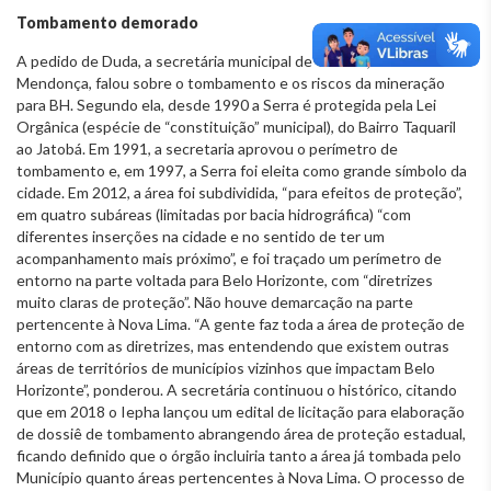
Tombamento demorado
A pedido de Duda, a secretária municipal de Cultura, Fabíola Moulin
Mendonça, falou sobre o tombamento e os riscos da mineração
para BH. Segundo ela, desde 1990 a Serra é protegida pela Lei
Orgânica (espécie de “constituição” municipal), do Bairro Taquaril
ao Jatobá. Em 1991, a secretaria aprovou o perímetro de
tombamento e, em 1997, a Serra foi eleita como grande símbolo da
cidade. Em 2012, a área foi subdividida, “para efeitos de proteção”,
em quatro subáreas (limitadas por bacia hidrográfica) “com
diferentes inserções na cidade e no sentido de ter um
acompanhamento mais próximo”, e foi traçado um perímetro de
entorno na parte voltada para Belo Horizonte, com “diretrizes
muito claras de proteção”. Não houve demarcação na parte
pertencente à Nova Lima. “A gente faz toda a área de proteção de
entorno com as diretrizes, mas entendendo que existem outras
áreas de territórios de municípios vizinhos que impactam Belo
Horizonte”, ponderou. A secretária continuou o histórico, citando
que em 2018 o Iepha lançou um edital de licitação para elaboração
de dossiê de tombamento abrangendo área de proteção estadual,
ficando definido que o órgão incluiria tanto a área já tombada pelo
Município quanto áreas pertencentes à Nova Lima. O processo de