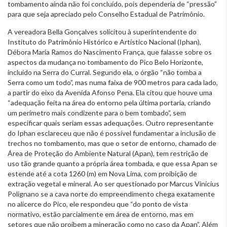
tombamento ainda não foi concluído, pois dependeria de “pressão”
para que seja apreciado pelo Conselho Estadual de Patrimônio.
A vereadora Bella Gonçalves solicitou à superintendente do
Instituto do Patrimônio Histórico e Artístico Nacional (Iphan),
Débora Maria Ramos do Nascimento França, que falasse sobre os
aspectos da mudança no tombamento do Pico Belo Horizonte,
incluído na Serra do Curral. Segundo ela, o órgão “não tomba a
Serra como um todo”, mas numa faixa de 900 metros para cada lado,
a partir do eixo da Avenida Afonso Pena. Ela citou que houve uma
“adequação feita na área do entorno pela última portaria, criando
um perímetro mais condizente para o bem tombado”, sem
especificar quais seriam essas adequações. Outro representante
do Iphan esclareceu que não é possível fundamentar a inclusão de
trechos no tombamento, mas que o setor de entorno, chamado de
Área de Proteção do Ambiente Natural (Apan), tem restrição de
uso tão grande quanto a própria área tombada, e que essa Apan se
estende até a cota 1260 (m) em Nova Lima, com proibição de
extração vegetal e mineral. Ao ser questionado por Marcus Vinícius
Polignano se a cava norte do empreendimento chega exatamente
no alicerce do Pico, ele respondeu que “do ponto de vista
normativo, estão parcialmente em área de entorno, mas em
setores que não proíbem a mineração como no caso da Apan”. Além