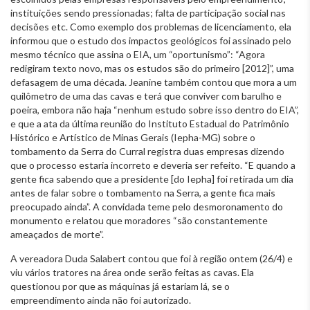
instituições sendo pressionadas; falta de participação social nas
decisões etc. Como exemplo dos problemas de licenciamento, ela
informou que o estudo dos impactos geológicos foi assinado pelo
mesmo técnico que assina o EIA, um “oportunismo”: “Agora
redigiram texto novo, mas os estudos são do primeiro [2012]”, uma
defasagem de uma década. Jeanine também contou que mora a um
quilômetro de uma das cavas e terá que conviver com barulho e
poeira, embora não haja “nenhum estudo sobre isso dentro do EIA”,
e que a ata da última reunião do Instituto Estadual do Patrimônio
Histórico e Artístico de Minas Gerais (Iepha-MG) sobre o
tombamento da Serra do Curral registra duas empresas dizendo
que o processo estaria incorreto e deveria ser refeito. “E quando a
gente fica sabendo que a presidente [do Iepha] foi retirada um dia
antes de falar sobre o tombamento na Serra, a gente fica mais
preocupado ainda”. A convidada teme pelo desmoronamento do
monumento e relatou que moradores “são constantemente
ameaçados de morte”.
A vereadora Duda Salabert contou que foi à região ontem (26/4) e
viu vários tratores na área onde serão feitas as cavas. Ela
questionou por que as máquinas já estariam lá, se o
empreendimento ainda não foi autorizado.