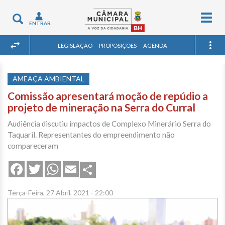
Togg
Toggle
ENTRAR
navig
navigation
LEGISLAÇÃO
PROPOSIÇÕES
AGENDA
AMEAÇA AMBIENTAL
Comissão apresentará moção de repúdio a
projeto de mineração na Serra do Curral
Audiência discutiu impactos de Complexo Minerário Serra do
Taquaril. Representantes do empreendimento não
compareceram
Share
Facebook
Twitter
WhatsApp
Email
Terça-Feira, 27 Abril, 2021 - 22:00