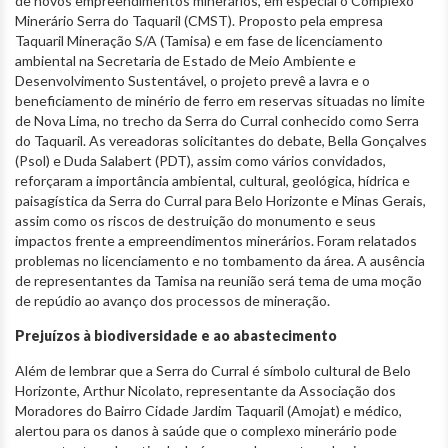
de novos empreendimentos minerários, em especial o Complexo
Minerário Serra do Taquaril (CMST). Proposto pela empresa
Taquaril Mineração S/A (Tamisa) e em fase de licenciamento
ambiental na Secretaria de Estado de Meio Ambiente e
Desenvolvimento Sustentável, o projeto prevê a lavra e o
beneficiamento de minério de ferro em reservas situadas no limite
de Nova Lima, no trecho da Serra do Curral conhecido como Serra
do Taquaril. As vereadoras solicitantes do debate, Bella Gonçalves
(Psol) e Duda Salabert (PDT), assim como vários convidados,
reforçaram a importância ambiental, cultural, geológica, hídrica e
paisagística da Serra do Curral para Belo Horizonte e Minas Gerais,
assim como os riscos de destruição do monumento e seus
impactos frente a empreendimentos minerários. Foram relatados
problemas no licenciamento e no tombamento da área. A ausência
de representantes da Tamisa na reunião será tema de uma moção
de repúdio ao avanço dos processos de mineração.
Prejuízos à biodiversidade e ao abastecimento
Além de lembrar que a Serra do Curral é símbolo cultural de Belo
Horizonte, Arthur Nicolato, representante da Associação dos
Moradores do Bairro Cidade Jardim Taquaril (Amojat) e médico,
alertou para os danos à saúde que o complexo minerário pode