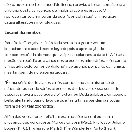
disso, apesar de ter concedido licença prévia, o Iphan condiciona a
entrega desta às licenças de implantação e operação. O
representante afirmou ainda que, “por definição”, a mineração
causa alterações morfológicas.
Encaminhamentos
Para Bella Gonçalves, “não faria sentido a gente ver um
licenciamento acontecer e logo depois a apreciação do
tombamento”. Ela afirmou que vai protocolar nesta data (27/4) uma
moção de repúdio ao avanço dos processos minerários, reforçando
o “repúdio pelo temor do diálogo” não apenas por parte da Tamisa,
mas também dos órgãos estaduais.
“É uma série de descasos e nós conhecemos um histórico de
mineradoras tendo vários processos de descaso. Essa soma de
descasos leva a esse ecocídio”, externou Duda Salabert, em apoio à
Bella, alertando para o fato de que “as últimas pandemias todas
foram de origem zoonótica”.
Além das vereadoras solicitantes, a audiência contou com a
presença dos vereadores Marcos Crispim (PSC), Professor Juliano
Lopes (PTC), Professora Marli (PP) e Wanderley Porto (Patri).