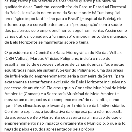
causar, tanto pela retirada de área verde quanto pela piora na
qualidade do ar. Também conselheiro do Parque Estadual Florestal
da Baleia, localizado no entorno da Serra e onde há “um hospital
oncológico importantíssimo para o Brasil” [Hospital da Baleia], ele
informou que o conselho demonstra “preocupação” com a saúde
dos pacientes se o empreendimento seguir em frente. Assim como
vários outros, considerou “criminoso” o impedimento de o município
de Belo Horizonte se manifestar sobre o tema.
O presidente do Comitê de Bacia Hidrográfica do Rio das Velhas
(CBH Velhas), Marcus Vinícius Polignano, incluiu o risco do
espalhamento de espécies vetores de várias doenças, “que estão
equilibradas naquele sistema”. Segundo Polignano, uma das áreas
de influência do empreendimento seria a cumeeira da Serra, “para
exatamente tentar fazer a exclusão de Belo Horizonte inclusive no
processo de anuência”. Ele citou que o Conselho Municipal do Meio
Ambiente (Comam) e a Secretaria Municipal do Meio Ambiente
mostraram os impactos do complexo minerário na capital, como
questões climáticas que levam à perda hídrica e da biodiversidade.
Conforme explicou, a justificativa da empresa para não necessitar
da anuência de Belo Horizonte se assenta na afirmação de que o
empreendimento não impacta diretamente o Município, o que já foi
negado pelos estudos apresentados pela própria