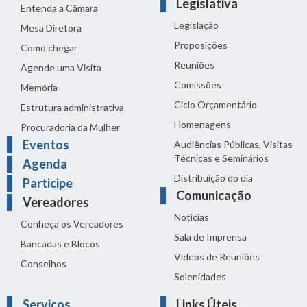
Legislativa
Entenda a Câmara
Legislação
Mesa Diretora
Proposições
Como chegar
Reuniões
Agende uma Visita
Comissões
Memória
Ciclo Orçamentário
Estrutura administrativa
Homenagens
Procuradoria da Mulher
Eventos
Audiências Públicas, Visitas
Técnicas e Seminários
Agenda
Distribuição do dia
Participe
Comunicação
Vereadores
Notícias
Conheça os Vereadores
Sala de Imprensa
Bancadas e Blocos
Vídeos de Reuniões
Conselhos
Solenidades
Serviços
Links Úteis