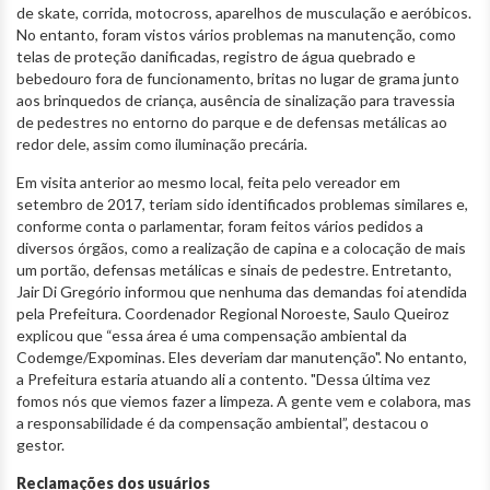
de skate, corrida, motocross, aparelhos de musculação e aeróbicos.
No entanto, foram vistos vários problemas na manutenção, como
telas de proteção danificadas, registro de água quebrado e
bebedouro fora de funcionamento, britas no lugar de grama junto
aos brinquedos de criança, ausência de sinalização para travessia
de pedestres no entorno do parque e de defensas metálicas ao
redor dele, assim como iluminação precária.
Em visita anterior ao mesmo local, feita pelo vereador em
setembro de 2017, teriam sido identificados problemas similares e,
conforme conta o parlamentar, foram feitos vários pedidos a
diversos órgãos, como a realização de capina e a colocação de mais
um portão, defensas metálicas e sinais de pedestre. Entretanto,
Jair Di Gregório informou que nenhuma das demandas foi atendida
pela Prefeitura. Coordenador Regional Noroeste, Saulo Queiroz
explicou que “essa área é uma compensação ambiental da
Codemge/Expominas. Eles deveriam dar manutenção". No entanto,
a Prefeitura estaria atuando ali a contento. "Dessa última vez
fomos nós que viemos fazer a limpeza. A gente vem e colabora, mas
a responsabilidade é da compensação ambiental”, destacou o
gestor.
Reclamações dos usuários