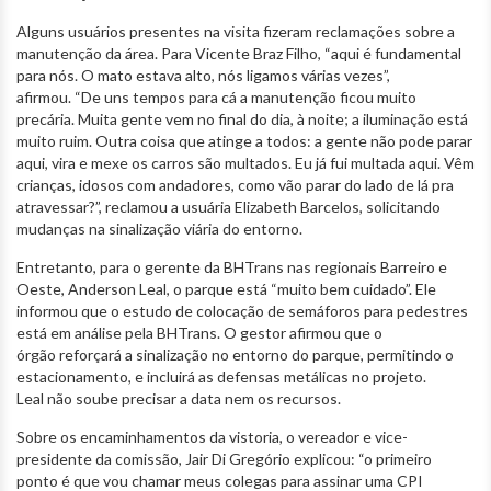
Alguns usuários presentes na visita fizeram reclamações sobre a
manutenção da área. Para Vicente Braz Filho, “aqui é fundamental
para nós. O mato estava alto, nós ligamos várias vezes”,
afirmou. “De uns tempos para cá a manutenção ficou muito
precária. Muita gente vem no final do dia, à noite; a iluminação está
muito ruim. Outra coisa que atinge a todos: a gente não pode parar
aqui, vira e mexe os carros são multados. Eu já fui multada aqui. Vêm
crianças, idosos com andadores, como vão parar do lado de lá pra
atravessar?”, reclamou a usuária Elizabeth Barcelos, solicitando
mudanças na sinalização viária do entorno.
Entretanto, para o gerente da BHTrans nas regionais Barreiro e
Oeste, Anderson Leal, o parque está “muito bem cuidado”. Ele
informou que o estudo de colocação de semáforos para pedestres
está em análise pela BHTrans. O gestor afirmou que o
órgão reforçará a sinalização no entorno do parque, permitindo o
estacionamento, e incluirá as defensas metálicas no projeto.
Leal não soube precisar a data nem os recursos.
Sobre os encaminhamentos da vistoria, o vereador e vice-
presidente da comissão, Jair Di Gregório explicou: “o primeiro
ponto é que vou chamar meus colegas para assinar uma CPI