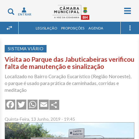
Togg
Toggle
ENTRAR
navig
navigation
LEGISLAÇÃO
PROPOSIÇÕES
AGENDA
SISTEMA VIÁRIO
Visita ao Parque das Jabuticabeiras verificou
falta de manutenção e sinalização
Localizado no Bairro Coração Eucarístico (Região Noroeste),
o parque é usado para prática de caminhadas, corridas e
meditação
Share
Facebook
Twitter
WhatsApp
Email
Quinta-Feira, 13 Junho, 2019 - 19:45