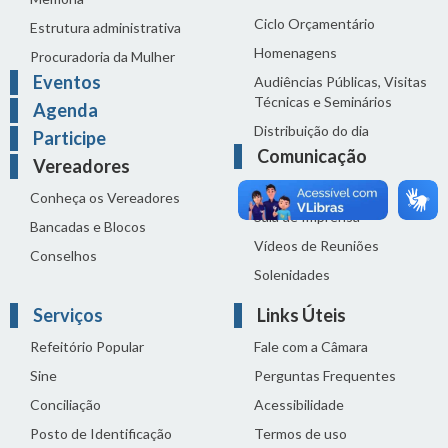
Ciclo Orçamentário
Estrutura administrativa
Homenagens
Procuradoria da Mulher
Eventos
Audiências Públicas, Visitas
Técnicas e Seminários
Agenda
Distribuição do dia
Participe
Comunicação
Vereadores
Notícias
Conheça os Vereadores
Sala de Imprensa
Bancadas e Blocos
Vídeos de Reuniões
Conselhos
Solenidades
Serviços
Links Úteis
Refeitório Popular
Fale com a Câmara
Sine
Perguntas Frequentes
Conciliação
Acessibilidade
Posto de Identificação
Termos de uso