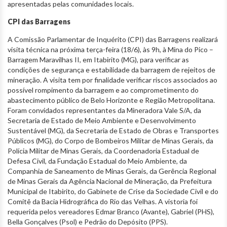
apresentadas pelas comunidades locais.
CPI das Barragens
A Comissão Parlamentar de Inquérito (CPI) das Barragens realizará
visita técnica na próxima terça-feira (18/6), às 9h, à Mina do Pico –
Barragem Maravilhas II, em Itabirito (MG), para verificar as
condições de segurança e estabilidade da barragem de rejeitos de
mineração. A visita tem por finalidade verificar riscos associados ao
possível rompimento da barragem e ao comprometimento do
abastecimento público de Belo Horizonte e Região Metropolitana.
Foram convidados representantes da Mineradora Vale S/A, da
Secretaria de Estado de Meio Ambiente e Desenvolvimento
Sustentável (MG), da Secretaria de Estado de Obras e Transportes
Públicos (MG), do Corpo de Bombeiros Militar de Minas Gerais, da
Polícia Militar de Minas Gerais, da Coordenadoria Estadual de
Defesa Civil, da Fundação Estadual do Meio Ambiente, da
Companhia de Saneamento de Minas Gerais, da Gerência Regional
de Minas Gerais da Agência Nacional de Mineração, da Prefeitura
Municipal de Itabirito, do Gabinete de Crise da Sociedade Civil e do
Comitê da Bacia Hidrográfica do Rio das Velhas. A vistoria foi
requerida pelos vereadores Edmar Branco (Avante), Gabriel (PHS),
Bella Gonçalves (Psol) e Pedrão do Depósito (PPS).