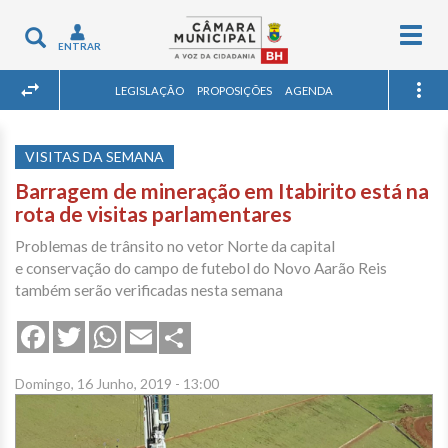
Togg
Toggle
ENTRAR
navig
navigation
LEGISLAÇÃO
PROPOSIÇÕES
AGENDA
VISITAS DA SEMANA
Barragem de mineração em Itabirito está na
rota de visitas parlamentares
Problemas de trânsito no vetor Norte da capital
e conservação do campo de futebol do Novo Aarão Reis
também serão verificadas nesta semana
Share
Facebook
Twitter
WhatsApp
Email
Domingo, 16 Junho, 2019 - 13:00