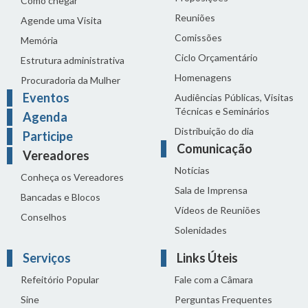
Como chegar
Reuniões
Agende uma Visita
Comissões
Memória
Ciclo Orçamentário
Estrutura administrativa
Homenagens
Procuradoria da Mulher
Eventos
Audiências Públicas, Visitas
Técnicas e Seminários
Agenda
Distribuição do dia
Participe
Comunicação
Vereadores
Notícias
Conheça os Vereadores
Sala de Imprensa
Bancadas e Blocos
Vídeos de Reuniões
Conselhos
Solenidades
Serviços
Links Úteis
Refeitório Popular
Fale com a Câmara
Sine
Perguntas Frequentes