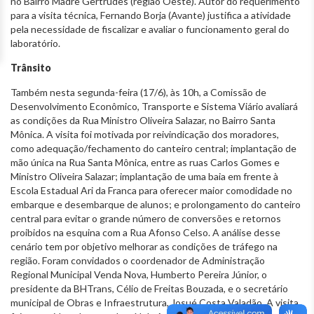
no Bairro Madre Gertrudes (região Oeste). Autor do requerimento
para a visita técnica, Fernando Borja (Avante) justifica a atividade
pela necessidade de fiscalizar e avaliar o funcionamento geral do
laboratório.
Trânsito
Também nesta segunda-feira (17/6), às 10h, a Comissão de
Desenvolvimento Econômico, Transporte e Sistema Viário avaliará
as condições da Rua Ministro Oliveira Salazar, no Bairro Santa
Mônica. A visita foi motivada por reivindicação dos moradores,
como adequação/fechamento do canteiro central; implantação de
mão única na Rua Santa Mônica, entre as ruas Carlos Gomes e
Ministro Oliveira Salazar; implantação de uma baia em frente à
Escola Estadual Ari da Franca para oferecer maior comodidade no
embarque e desembarque de alunos; e prolongamento do canteiro
central para evitar o grande número de conversões e retornos
proibidos na esquina com a Rua Afonso Celso. A análise desse
cenário tem por objetivo melhorar as condições de tráfego na
região. Foram convidados o coordenador de Administração
Regional Municipal Venda Nova, Humberto Pereira Júnior, o
presidente da BHTrans, Célio de Freitas Bouzada, e o secretário
municipal de Obras e Infraestrutura, Josué Costa Valadão. A visita