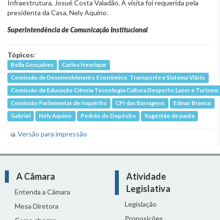
Infraestrutura, Josué Costa Valadão. A visita foi requerida pela
presidenta da Casa, Nely Aquino.
Superintendência de Comunicação Institucional
Tópicos:
Bella Gonçalves
Carlos Henrique
Comissão de Desenvolvimento Econômico, Transporte e Sistema Viário
Comissão de Educação Ciência Tecnologia Cultura Desporto Lazer e Turismo
Comissão Parlamentar de Inquérito
CPI das Barragens
Edmar Branco
Gabriel
Nely Aquino
Pedrão do Depósito
Sugestão de pauta
Versão para impressão
A Câmara
Atividade
Legislativa
Entenda a Câmara
Legislação
Mesa Diretora
Proposições