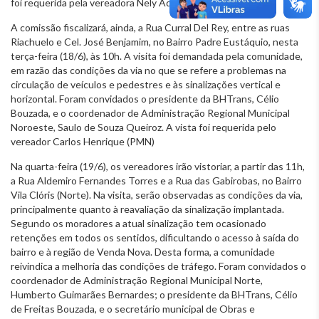
foi requerida pela vereadora Nely Aquino (PRTB).
A comissão fiscalizará, ainda, a Rua Curral Del Rey, entre as ruas
Riachuelo e Cel. José Benjamim, no Bairro Padre Eustáquio, nesta
terça-feira (18/6), às 10h. A visita foi demandada pela comunidade,
em razão das condições da via no que se refere a problemas na
circulação de veículos e pedestres e às sinalizações vertical e
horizontal. Foram convidados o presidente da BHTrans, Célio
Bouzada, e o coordenador de Administração Regional Municipal
Noroeste, Saulo de Souza Queiroz. A vista foi requerida pelo
vereador Carlos Henrique (PMN)
Na quarta-feira (19/6), os vereadores irão vistoriar, a partir das 11h,
a Rua Aldemiro Fernandes Torres e a Rua das Gabirobas, no Bairro
Vila Clóris (Norte). Na visita, serão observadas as condições da via,
principalmente quanto à reavaliação da sinalização implantada.
Segundo os moradores a atual sinalização tem ocasionado
retenções em todos os sentidos, dificultando o acesso à saída do
bairro e à região de Venda Nova. Desta forma, a comunidade
reivindica a melhoria das condições de tráfego. Foram convidados o
coordenador de Administração Regional Municipal Norte,
Humberto Guimarães Bernardes; o presidente da BHTrans, Célio
de Freitas Bouzada, e o secretário municipal de Obras e